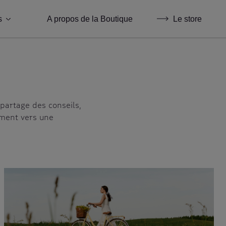
s
A propos de la Boutique
Le store
Activités
Consommation éco-responsable
Cuisine
partage des conseils,
ement vers une
Événement
Noël