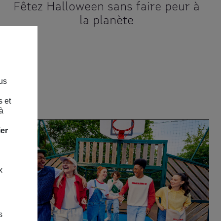
Fêtez Halloween sans faire peur à
la planète
us
s et
à
ier
x
s