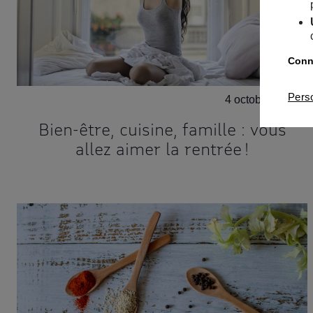
Conna
Pers
4 octobre 2024
Bien-être, cuisine, famille : vous
allez aimer la rentrée !