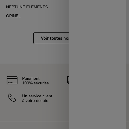
NEPTUNE ÉLEMENTS
UMAÏ
OPINEL
...
Voir toutes nos marques
Paiement
Livraison
100% sécurisé
rapide
Un service client
Vendeurs
à votre écoute
sélectionnés
et certifiés