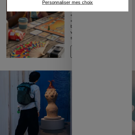
Personnaliser mes choix
grandes vacances, les trois
partenaires
mêmes questions reviennent :
« Qu’est-ce que j’emporte ? »,
« De quoi aurais-je réellement
besoin ? », « Qu’est-ce que je
vais vraiment utiliser une fois
sur place ? ». C’est…
Lire l'article