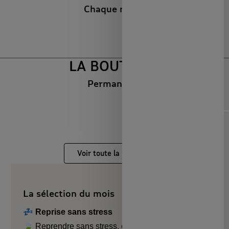
Chaque mardi
LA BOUTIQUE
Permanente
Diapositive précédente
Dia
NOUVEAUTÉS 🔥
MAISON & ART DE
LOISIRS & TECH
CAPSULES &
VIVRE
RÉGIONS
Voir toute la boutique
La sélection du mois
💤 Reprise sans stress
🍃 Reprendre sans stress, cultiver sa curiosité et