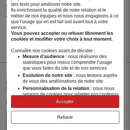
des tests pour améliorer notre site.
MYVARIATIONS
Acheter Brosse à dents électrique
Ils enrichissent la qualité de notre relation et le
Brosse à dents électrique
métier de nos équipes et nous nous engageons à ce
Prix
69,00 €
que l'usage qui en est fait soit avant tout à votre
service.
Vous pouvez accepter ou refuser librement les
Afficher plus de produits
cookies et modifier votre choix à tout moment.
Connaître nos cookies avant de décider :
Mesure d’audience
: nous réalisons des
statistiques pour mieux comprendre l’usage
A lire sur le blog
que vous faites du site et de nos services
Evolution de notre site
: nous testons auprès
Top 7 des
de vous des améliorations de notre site
objets à
Personnalisation de la relation
: nous nous
emporter avec
servons de cookies pour adapter nos contenus
et personnaliser nos offres
Accepter
soi en vacances
Univers publicitaire
: nous utilisons avec nos
partenaires des cookies pour afficher des
Chaque année, au moment
Refuser
publicités personnalisées
de faire ses bagages pour le
moment tant attendu des
Connaître notre politique cookies et la liste de nos