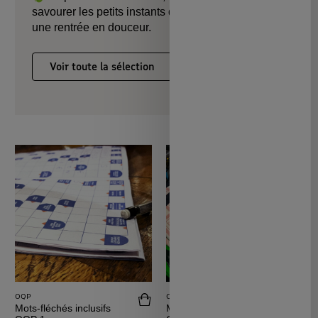
savourer les petits instants du quotidien : tout pour
une rentrée en douceur.
Voir toute la sélection
OQP
OQP
Acheter Mots-fléchés inclusifs OQP 1
Achete
Mots-fléchés inclusifs
Mots-fléchés inclusifs