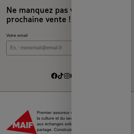
Ne manquez pas votre
prochaine vente !
Votre email
Je souhaite recevoir les informations de la programmation
culturelle du MSC
Je souhaite recevoir les alertes des ventes découvertes du
Suivre sur Facebook
Suivre sur TikTok
Suivre sur Instagram
Suivre sur Youtube
Suivre sur Linkedin
MSC
Premier assureur du monde de l’éducation, de
la culture et du secteur associatif, La MAIF croit
aux échanges solidaires, à l’entraide et au
partage. Construisons une société plus