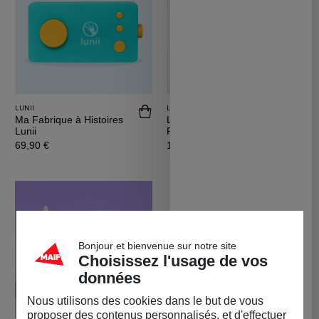
LUNII
LE JOUET SIMPLE
Acheter Ma Fabrique à Histoires Lunii
Achet
Ma Fabrique à Histoires
La Locomotive de Mr
Lunii
Renard
Prix
Prix
69,90 €
13,90 €
Bonjour et bienvenue sur notre site
Choisissez l'usage de vos
données
Nous utilisons des cookies dans le but de vous
proposer des contenus personnalisés, et d'effectuer