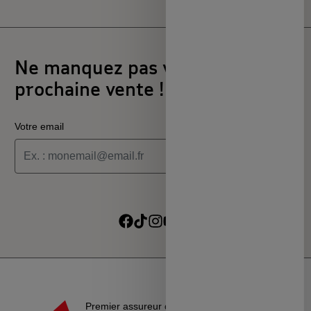
Ne manquez pas votre
prochaine vente !
Votre email
Je souhaite recevoir les informations de la programmation
culturelle du MSC
Je souhaite recevoir les alertes des ventes découvertes du
Suivre sur Facebook
Suivre sur TikTok
Suivre sur Instagram
Suivre sur Youtube
Suivre sur Linkedin
MSC
Premier assureur du monde de l’éducation, de