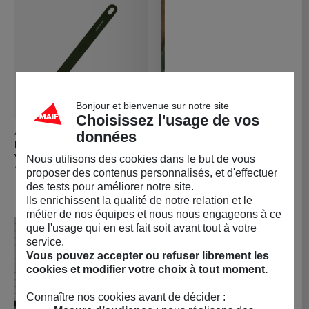
Bonjour et bienvenue sur notre site
Choisissez l'usage de vos
données
ANDRÉE JARDIN
ANDRÉE JARDIN
Acheter Manche Super Brosse vaisselle -
Achet
Manche Super Brosse
Tête de rechange
vaisselle - vert olive
medium "SUPER brosse
Nous utilisons des cookies dans le but de vous
vaisselle"
Prix
10,90 €
proposer des contenus personnalisés, et d'effectuer
Prix
6,90 €
des tests pour améliorer notre site.
Ils enrichissent la qualité de notre relation et le
métier de nos équipes et nous nous engageons à ce
que l'usage qui en est fait soit avant tout à votre
service.
Vous pouvez accepter ou refuser librement les
cookies et modifier votre choix à tout moment.
Connaître nos cookies avant de décider :