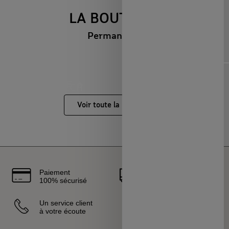
LA BOUTIQUE
Permanente
Diapositive précédente
Dia
NOUVEAUTÉS 🔥
MAISON & ART DE
LOISIRS & TECH
CAPSULES &
VIVRE
RÉGIONS
Voir toute la boutique
Paiement
Livraison
100% sécurisé
rapide
Un service client
Vendeurs
à votre écoute
sélectionnés
et certifiés