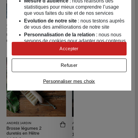
Mesure d’audience
: nous réalisons des
statistiques pour mieux comprendre l’usage
que vous faites du site et de nos services
Evolution de notre site
: nous testons auprès
ANDRÉE JARDIN
ANDRÉE JARDIN
Acheter Savon détachant contre taches
Achete
de vous des améliorations de notre site
Savon détachant contre
Brosse pour le dos en
Personnalisation de la relation
: nous nous
taches tenaces
Frêne
Prix
Prix
servons de cookies pour adapter nos contenus
6,50 €
38,90 €
et personnaliser nos offres
Accepter
Univers publicitaire
: nous utilisons avec nos
partenaires des cookies pour afficher des
Refuser
publicités personnalisées
Connaître notre politique cookies et la liste de nos
Personnaliser mes choix
partenaires
ANDRÉE JARDIN
ANDRÉE JARDIN
Acheter Brosse légumes 2 duretés en H
Achet
Brosse légumes 2
Brosse à vêtements
duretés en Hêtre
Prix
19,90 €