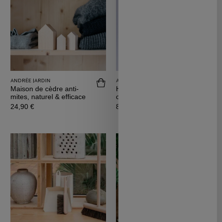
ANDRÉE JARDIN
ANDRÉE JARDIN
Acheter Maison de cèdre anti-mites, nat
Achete
Maison de cèdre anti-
Huile essentielle de
mites, naturel & efficace
cèdre de l'atlas BIO
Prix
Prix
24,90 €
8,90 €