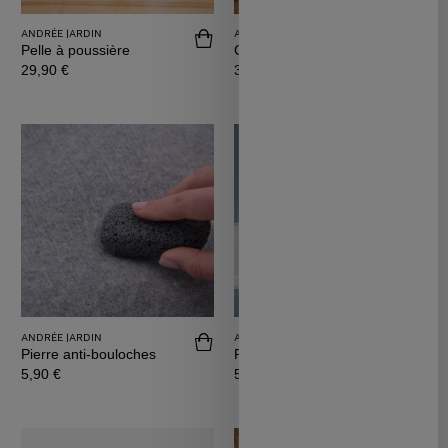
ANDRÉE JARDIN
ANDRÉE JARDIN
Acheter Pelle à poussière
Achete
Pelle à poussière
Coffret ramasse miettes
Prix
Prix
29,90 €
34,90 €
ANDRÉE JARDIN
ANDRÉE JARDIN
Acheter Pierre anti-bouloches
Achet
Pierre anti-bouloches
Pierre ponce
Prix
Prix
5,90 €
5,90 €