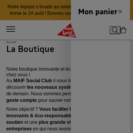
Aller
Aller
Aller
Notre équipe s’évade au soleil 🏖️ pour revenir en pleine
au
au
au
Mon panier
Fermer
forme le 24 août ! Bonnes vacances ☀️
En savoir plus
menu
contenu
pied
principal
de
Ouvrir le menu
page
Recherch
Mon 
MAIF Social Club
Accueil
La Boutique
Notre boutique innovante et éco-responsable s'invite
chez vous !
Au
MAIF Social Club
il nous tient à cœur de vous faire
découvrir
les nouveaux systèmes de consommation
de demain. Nous sommes persuadés que
chaque petit
geste compte
pour sauver notre planète bien-aimée. 🌍
Notre objectif ?
Vous faciliter l'accès à des produits
innovants & éco-responsables
♻️, mais aussi offrir un
soutien
et une
plus grande visibilité aux jeunes
entreprises
en qui nous avons confiance.