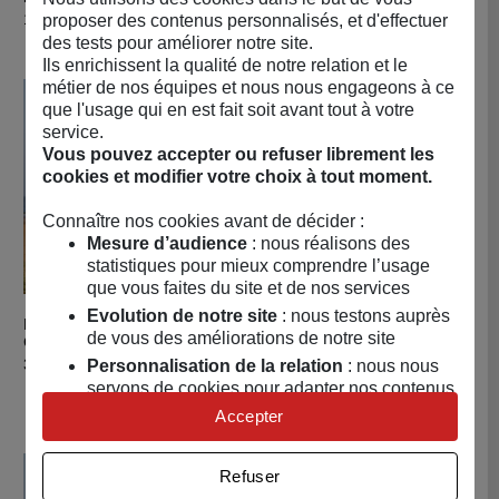
Prix
36,90 €
Prix
13,80 €
proposer des contenus personnalisés, et d'effectuer
des tests pour améliorer notre site.
Ils enrichissent la qualité de notre relation et le
métier de nos équipes et nous nous engageons à ce
que l'usage qui en est fait soit avant tout à votre
service.
Vous pouvez accepter ou refuser librement les
cookies et modifier votre choix à tout moment.
Connaître nos cookies avant de décider :
Mesure d’audience
: nous réalisons des
statistiques pour mieux comprendre l’usage
que vous faites du site et de nos services
Evolution de notre site
: nous testons auprès
LA DROGUERIE ÉCOLOGIQUE
Acheter Lunettes de soleil Ourson Crè
Achete
Lunettes de soleil Ourson
Lot de 2 boîtes de 4
de vous des améliorations de notre site
Crème
rouleaux attrape-
Prix
36,90 €
Personnalisation de la relation
: nous nous
mouches
servons de cookies pour adapter nos contenus
Prix
5,00 €
et personnaliser nos offres
Accepter
Univers publicitaire
: nous utilisons avec nos
partenaires des cookies pour afficher des
Refuser
publicités personnalisées