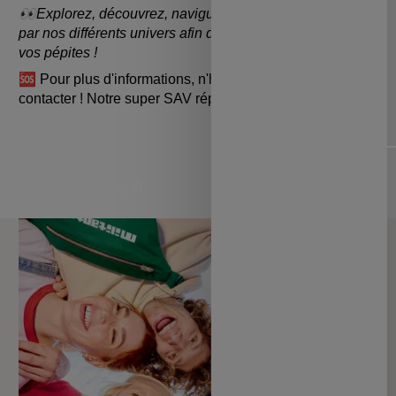
👀Explorez, découvrez, naviguez et laissez-vous guider
par nos différents univers afin de trouver plus facilement
vos pépites !
🆘 Pour plus d'informations, n'hésitez pas à nous
contacter ! Notre super SAV répondra toujours présent.
Diapositive précédente
Dia
NOUVEAUTÉS 🔥
MAISON & ART DE
LOISIRS & TECH
CAPSULES &
VIVRE
RÉGIONS