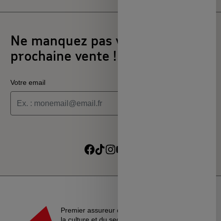
Ne manquez pas votre
prochaine vente !
Votre email
Je souhaite recevoir les informations de la programmation
culturelle du MSC
Je souhaite recevoir les alertes des ventes découvertes du
Suivre sur Facebook
Suivre sur TikTok
Suivre sur Instagram
Suivre sur Youtube
Suivre sur Linkedin
MSC
Premier assureur du monde de l’éducation, de
la culture et du secteur associatif, La MAIF croit