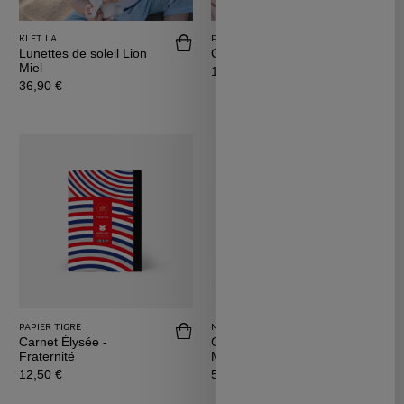
KI ET LA
PAPIER TIGRE
Acheter Lunettes de soleil Lion Miel
Achet
Lunettes de soleil Lion
Carnet Feel Good
Miel
Prix
19,00 €
Prix
36,90 €
PAPIER TIGRE
MADE CRATE
Acheter Carnet Élysée - Fraternité
Achet
Carnet Élysée -
Caisse de rangement
Fraternité
Mini
Prix
Prix
12,50 €
5,25 €