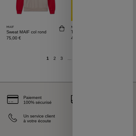
MAIF
MAIF
Acheter Sweat MAIF col rond
Achete
Sweat MAIF col rond
T-shirt MAIF rouge
Prix
Prix
75,00 €
40,00 €
1
2
3
…
31
Aller à la page suivante
Paiement
Livraison
100% sécurisé
rapide
Un service client
Vendeurs
à votre écoute
sélectionnés
et certifiés