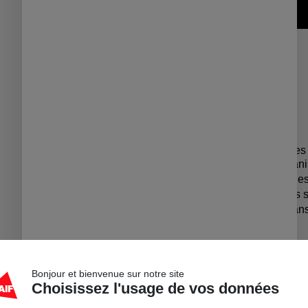
Description
🌄 Partez à l'aventure sur le
La carte-méthode pour organi
▷ Au coeur des plus beaux e
▷ D’une journée à plusieurs
▷ En autonomie totale et sans
Caractéristiqu
Bonjour et bienvenue sur notre site
Ce pack contient :
Choisissez l'usage de vos données
Au recto : une carte pa