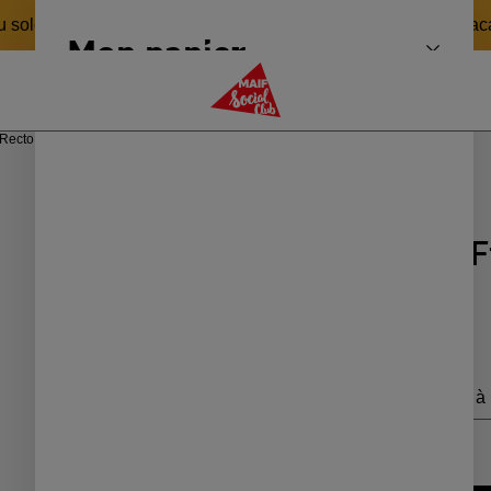
 soleil 🏖️ pour revenir en pleine forme le 24 août ! Bonnes v
Mon panier
Fermer 
MAIF Social Club
Recto Verso France
Recto Verso
Recto Verso 
40,00 €
Livraison Colissimo à 