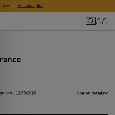
acances ☀️
En savoir plus
le panier
Rechercher
Se conne
Mon p
France
Voir en détails
partir du 12/08/2026