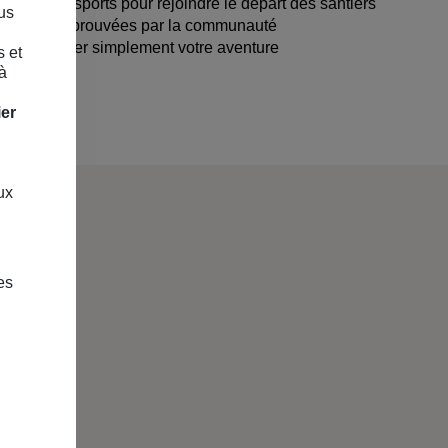
ains et transports pour rejoindre le départ des santiers
us
testées et approuvées par la communauté
our organiser simplement votre aventure
s et
à
(MAIF)
ier
ux
es