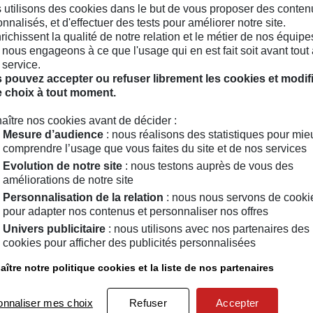
Au verso, la carte des tr
 utilisons des cookies dans le but de vous proposer des conten
100 fiches itinéraires 
nnalisés, et d'effectuer des tests pour améliorer notre site.
Un livret de 32 pages p
nrichissent la qualité de notre relation et le métier de nos équipe
nous engageons à ce que l'usage qui en est fait soit avant tout 
Vendu par
MAIF Social Club 
 service.
 pouvez accepter ou refuser librement les cookies et modif
e choix à tout moment.
aître nos cookies avant de décider :
Mesure d’audience
: nous réalisons des statistiques pour mie
comprendre l’usage que vous faites du site et de nos services
La marque Recto Verso
Evolution de notre site
: nous testons auprès de vous des
améliorations de notre site
Personnalisation de la relation
: nous nous servons de cooki
pour adapter nos contenus et personnaliser nos offres
ia français indépendant qui
Univers publicitaire
: nous utilisons avec nos partenaires des
plus attentive, plus proche et
cookies pour afficher des publicités personnalisées
ître notre politique cookies et la liste de nos partenaires
ut du monde pour être
ek-ends improvisés et les
onnaliser mes choix
Refuser
Accepter