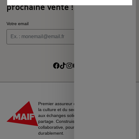
prochaine vente !
Votre email
Je souhaite recevoir les informations de la programmation
culturelle du MSC
Je souhaite recevoir les alertes des ventes découvertes du
Suivre sur Facebook
Suivre sur TikTok
Suivre sur Instagram
Suivre sur Youtube
Suivre sur Linkedin
MSC
Premier assureur du monde de l’éducation, de
la culture et du secteur associatif, La MAIF croit
aux échanges solidaires, à l’entraide et au
partage. Construisons une société plus
collaborative, pour vivre ensemble…
durablement.