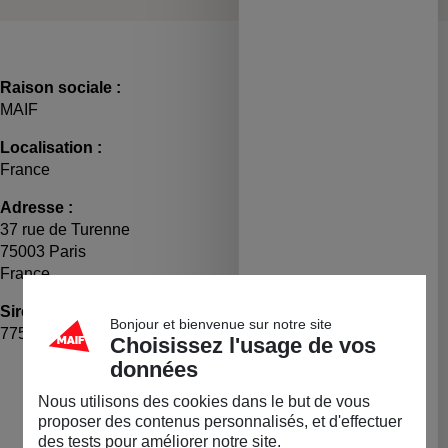
Raison sociale :
MAIF
Localisation :
France
Adresse :
37 rue de Turenne
75003 Paris
France
Siret :
TVA :
Bonjour et bienvenue sur notre site
77570970201646
FR81775709702
Choisissez l'usage de vos
données
LA BOUTIQUE
Nous utilisons des cookies dans le but de vous
Permanente
proposer des contenus personnalisés, et d'effectuer
des tests pour améliorer notre site.