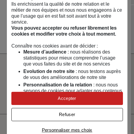
Diapositive précédente
Dia
Ils enrichissent la qualité de notre relation et le
métier de nos équipes et nous nous engageons à ce
que l'usage qui en est fait soit avant tout à votre
NOUVEAUTÉS 🔥
MAISON & ART DE
LOISIRS & TECH
CAPSULES &
service.
VIVRE
RÉGIONS
Vous pouvez accepter ou refuser librement les
Voir toute la boutique
cookies et modifier votre choix à tout moment.
Connaître nos cookies avant de décider :
Mesure d’audience
: nous réalisons des
statistiques pour mieux comprendre l’usage
que vous faites du site et de nos services
Paiement
Livraison
Evolution de notre site
: nous testons auprès
100% sécurisé
rapide
de vous des améliorations de notre site
Personnalisation de la relation
: nous nous
Un service client
Vendeurs
servons de cookies pour adapter nos contenus
à votre écoute
sélectionnés
et personnaliser nos offres
et certifiés
Accepter
Univers publicitaire
: nous utilisons avec nos
partenaires des cookies pour afficher des
Refuser
publicités personnalisées
Connaître notre politique cookies et la liste de nos
Ne manquez pas votre
Personnaliser mes choix
partenaires