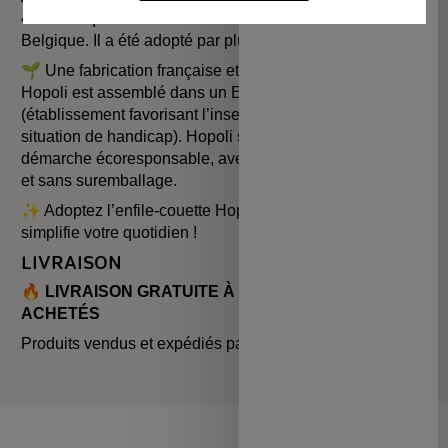
partenaires
400 boutiques en France et s’est également implanté en
Belgique. Il a été adopté par plus de 150 000 utilisateurs.
🌱
Une fabrication française et engagée ! L’enfile-couette
Hopoli est assemblé dans un ESAT à Tours
(établissement favorisant l’insertion des personnes en
situation de handicap). Hopoli s’inscrit dans une
démarche écoresponsable, avec un emballage optimisé
et sans suremballage.
✨
Adoptez l’enfile-couette Hopoli, la solution qui
simplifie votre quotidien !
LIVRAISON
🔥
LIVRAISON GRATUITE À PARTIR DE 2 PRODUITS
ACHETÉS
Produits vendus et expédiés par
Hopoli