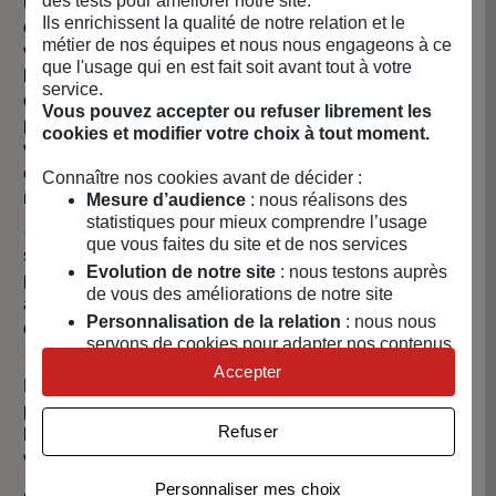
des tests pour améliorer notre site.
un casse-tête ! On le sait tous : enfiler une housse de
Ils enrichissent la qualité de notre relation et le
couette est une tâche ménagère redoutée. C’est en
métier de nos équipes et nous nous engageons à ce
voulant se débarrasser de cette galère que Benjamin,
que l'usage qui en est fait soit avant tout à votre
bricoleur dans l’âme, a eu une idée lumineuse. En
service.
quelques croquis et une heure de bricolage, il met au
Vous pouvez accepter ou refuser librement les
point le tout premier prototype… et c’est une révélation ! Il
cookies et modifier votre choix à tout moment.
vient d’inventer l’enfile-couette Hopoli, un outil astucieux
et ingénieux, aujourd’hui protégé par deux brevets
Connaître nos cookies avant de décider :
mondiaux.
Mesure d’audience
: nous réalisons des
statistiques pour mieux comprendre l’usage
🚀
Depuis son lancement, l’enfile-couette Hopoli fait
que vous faites du site et de nos services
sensation ! Grâce à une campagne de financement
Evolution de notre site
: nous testons auprès
participatif réussie, l’enfile-couette est rapidement
de vous des améliorations de notre site
adopté. Les médias s’emballent, et une chose est claire :
Personnalisation de la relation
: nous nous
changer sa couette n’a plus rien d’un casse-tête.
servons de cookies pour adapter nos contenus
🏆
Récompensé par la médaille d’or du Concours
et personnaliser nos offres
Accepter
Lépine en 2019, une véritable reconnaissance qui
Univers publicitaire
: nous utilisons avec nos
propulse l’innovation sous les projecteurs. Vu dans tous
partenaires des cookies pour afficher des
Refuser
les médias (TF1, France 2, M6…), l’enfile-couette Hopoli
publicités personnalisées
vous facilite la vie !
Connaître notre politique cookies et la liste de nos
Personnaliser mes choix
Aujourd’hui, l’enfile-couette Hopoli est disponible dans