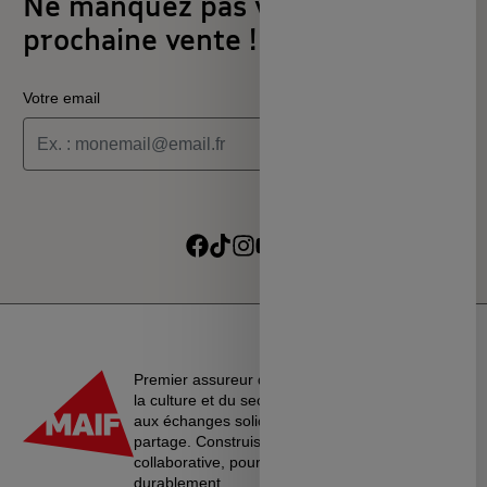
Ne manquez pas votre
prochaine vente !
Votre email
Je souhaite recevoir les informations de la programmation
culturelle du MSC
Je souhaite recevoir les alertes des ventes découvertes du
Suivre sur Facebook
Suivre sur TikTok
Suivre sur Instagram
Suivre sur Youtube
Suivre sur Linkedin
MSC
Premier assureur du monde de l’éducation, de
la culture et du secteur associatif, La MAIF croit
aux échanges solidaires, à l’entraide et au
partage. Construisons une société plus
collaborative, pour vivre ensemble…
durablement.