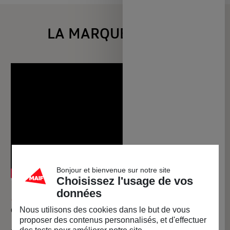
LA MARQUE HOPOLI
Bonjour et bienvenue sur notre site
Choisissez l'usage de vos
données
🧠 L’invention qui met fin au casse-tête de la housse
Nous utilisons des cookies dans le but de vous
de couette
proposer des contenus personnalisés, et d'effectuer
🎯
Changer une housse de couette ne devrait plus être