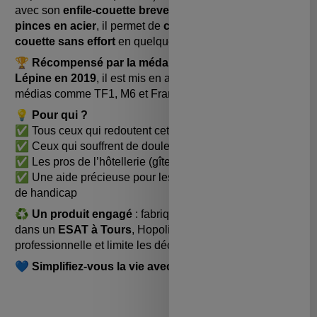
avec son
enfile-couette breveté
. Grâce à ses
deux
pinces en acier
, il permet de
changer sa housse de
couette sans effort
en quelques gestes.
🏆
Récompensé par la médaille d’or du Concours
Lépine en 2019
, il est mis en avant dans de nombreux
médias comme TF1, M6 et France 2.
💡
Pour qui ?
✅
Tous ceux qui redoutent cette corv
é
e
✅
Ceux qui souffrent de douleurs (dos,
é
paules
…
)
✅
Les pros de l
’
h
ô
tellerie (g
î
tes, Airbnb
…
)
✅
Une aide pr
é
cieuse pour les personnes en situation
de handicap
♻️
Un produit engagé
: fabriqué en France et assemblé
dans un
ESAT à Tours
, Hopoli soutient l’insertion
professionnelle et limite les déchets.
💙
Simplifiez-vous la vie avec l’enfile-couette Hopoli !