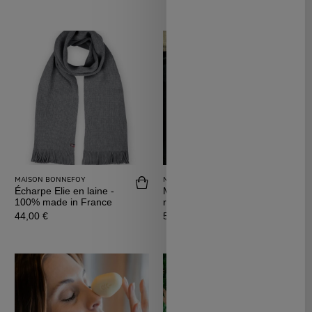
MAISON BONNEFOY
MORPHÉE
Acheter Écharpe Elie en laine - 100% m
Achet
Écharpe Elie en laine -
Morphée Zen - box
100% made in France
relaxation nomade
Prix
Prix
44,00 €
59,95 €