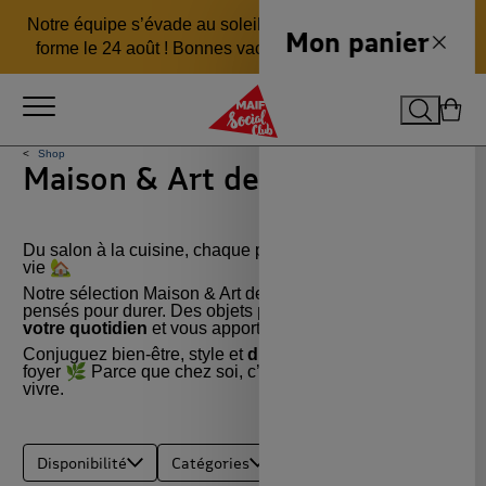
Aller
Aller
Aller
Notre équipe s’évade au soleil 🏖️ pour revenir en pleine
au
au
au
Mon panier
Fermer
forme le 24 août ! Bonnes vacances ☀️
En savoir plus
menu
contenu
pied
principal
de
Ouvrir le menu
page
Recherch
Mon 
MAIF Social Club
Shop
Maison & Art de vivre
Du salon à la cuisine, chaque pièce mérite de prendre
vie 🏡
Notre sélection Maison & Art de vivre réunit des objets
pensés pour durer. Des objets pensés pour
simplifier
votre quotidien
et vous apporter du confort.
Conjuguez bien-être, style et
durabilité
au cœur de votre
foyer
🌿
Parce que chez soi, c’est avant tout un espace à
vivre.
Disponibilité
Catégories
Marque
Prix
Pe