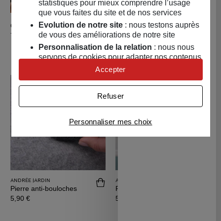
statistiques pour mieux comprendre l’usage
que vous faites du site et de nos services
UMAÏ
Acheter Chaï latte chicorée
Achete
Evolution de notre site
: nous testons auprès
Chaï latte chicorée
Shampoing soin d’hiver
de vous des améliorations de notre site
Prix
7,99 €
90gr
Personnalisation de la relation
: nous nous
Prix
19,90 €
servons de cookies pour adapter nos contenus
et personnaliser nos offres
Accepter
Univers publicitaire
: nous utilisons avec nos
partenaires des cookies pour afficher des
Refuser
publicités personnalisées
Connaître notre politique cookies et la liste de nos
Personnaliser mes choix
partenaires
ANDRÉE JARDIN
ANDRÉE JARDIN
Acheter Pierre anti-bouloches
Achet
Pierre anti-bouloches
Pierre ponce
Prix
Prix
5,90 €
5,90 €