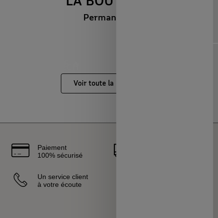
LA BOUTIQUE
Permanente
Diapositive précédente
Dia
NOUVEAUTÉS 🔥
MAISON & ART DE
LOISIRS & TECH
CAPSULES &
VIVRE
RÉGIONS
Voir toute la boutique
Paiement
Livraison
100% sécurisé
rapide
Un service client
Vendeurs
à votre écoute
sélectionnés
et certifiés