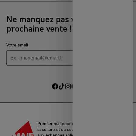
Ne manquez pas votre
prochaine vente !
Votre email
Je souhaite recevoir les informations de la programmation
culturelle du MSC
Je souhaite recevoir les alertes des ventes découvertes du
Suivre sur Facebook
Suivre sur TikTok
Suivre sur Instagram
Suivre sur Youtube
Suivre sur Linkedin
MSC
Premier assureur du monde de l’éducation, de
la culture et du secteur associatif, La MAIF croit
aux échanges solidaires, à l’entraide et au