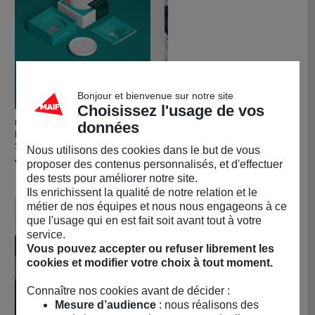
Bonjour et bienvenue sur notre site
Choisissez l'usage de vos
LIVLAB
MAISON BONNEFOY
données
Acheter Dodow - Aide au Sommeil en 8
Achete
Dodow - Aide au
Gants tactiles - 100%
Sommeil en 8 minutes
laine mérinos extrafine
Nous utilisons des cookies dans le but de vous
Prix
Prix
49,90 €
47,00 €
proposer des contenus personnalisés, et d'effectuer
des tests pour améliorer notre site.
Ils enrichissent la qualité de notre relation et le
métier de nos équipes et nous nous engageons à ce
que l'usage qui en est fait soit avant tout à votre
service.
Vous pouvez accepter ou refuser librement les
cookies et modifier votre choix à tout moment.
Connaître nos cookies avant de décider :
Mesure d’audience
: nous réalisons des