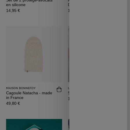
Set de 2 protège-avocats
Masque d'auto-hypnose
en silicone
DreaminzZz
Prix
Prix
14,95 €
149,00 €
MAISON BONNEFOY
UMAÏ
Acheter Cagoule Natacha - made in Fr
Achet
Cagoule Natacha - made
Shampoing rééquilibrant
in France
Prix
19,90 €
Prix
49,80 €