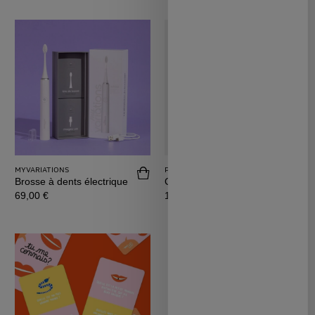
MYVARIATIONS
PAPIER TIGRE
Acheter Brosse à dents électrique
Achete
Brosse à dents électrique
Carnet A5 Papier Tigre
Prix
Prix
69,00 €
12,50 €