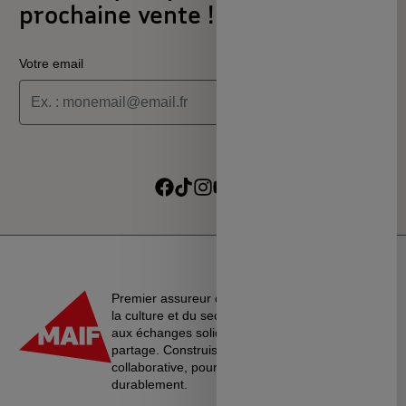
prochaine vente !
Votre email
Je souhaite recevoir les informations de la programmation
culturelle du MSC
Je souhaite recevoir les alertes des ventes découvertes du
Suivre sur Facebook
Suivre sur TikTok
Suivre sur Instagram
Suivre sur Youtube
Suivre sur Linkedin
MSC
Premier assureur du monde de l’éducation, de
la culture et du secteur associatif, La MAIF croit
aux échanges solidaires, à l’entraide et au
partage. Construisons une société plus
collaborative, pour vivre ensemble…
durablement.