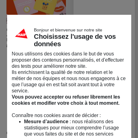
Bonjour et bienvenue sur notre site
MINUS EDITIONS
VILAC
Acheter Jeu de cartes enfants MINUS Éd
Achete
Jeu de cartes enfants
Voiture Vilac en bois
Choisissez l'usage de vos
MINUS Éditions
Grand prix vintage petit
données
modèle
Prix
8,90 €
Prix
21,50 €
Nous utilisons des cookies dans le but de vous
proposer des contenus personnalisés, et d'effectuer
des tests pour améliorer notre site.
Ils enrichissent la qualité de notre relation et le
métier de nos équipes et nous nous engageons à ce
que l'usage qui en est fait soit avant tout à votre
service.
Vous pouvez accepter ou refuser librement les
cookies et modifier votre choix à tout moment.
Connaître nos cookies avant de décider :
Mesure d’audience
: nous réalisons des
statistiques pour mieux comprendre l’usage
PIROUETTE CACAHOUÈTE
MADE CRATE
que vous faites du site et de nos services
Acheter Jeu de cartes enfants - Piroue
Achet