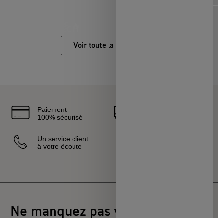
NOUVEAUTÉS 🔥
MAISON & ART DE
LOISIRS & TECH
CAPSULES &
VIVRE
RÉGIONS
Voir toute la boutique
Paiement
Livraison
100% sécurisé
rapide
Un service client
Vendeurs
à votre écoute
sélectionnés
et certifiés
Ne manquez pas votre