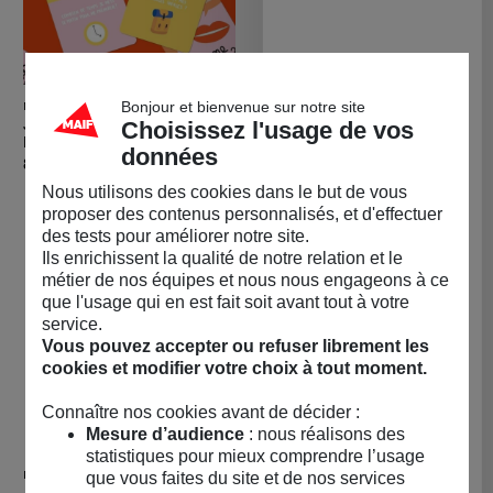
Bonjour et bienvenue sur notre site
MINUS EDITIONS
VILAC
Acheter Jeu de cartes enfants MINUS Éd
Achete
Jeu de cartes enfants
Voiture Vilac en bois
Choisissez l'usage de vos
MINUS Éditions
Grand prix vintage petit
données
modèle
Prix
8,90 €
Prix
21,50 €
Nous utilisons des cookies dans le but de vous
proposer des contenus personnalisés, et d'effectuer
des tests pour améliorer notre site.
Ils enrichissent la qualité de notre relation et le
métier de nos équipes et nous nous engageons à ce
que l'usage qui en est fait soit avant tout à votre
service.
Vous pouvez accepter ou refuser librement les
cookies et modifier votre choix à tout moment.
Connaître nos cookies avant de décider :
Mesure d’audience
: nous réalisons des
statistiques pour mieux comprendre l’usage
PIROUETTE CACAHOUÈTE
MADE CRATE
que vous faites du site et de nos services
Acheter Jeu de cartes enfants - Piroue
Achet