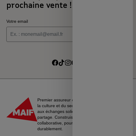
prochaine vente !
Votre email
Je souhaite recevoir les informations de la programmation
culturelle du MSC
Je souhaite recevoir les alertes des ventes découvertes du
Suivre sur Facebook
Suivre sur TikTok
Suivre sur Instagram
Suivre sur Youtube
Suivre sur Linkedin
MSC
Premier assureur du monde de l’éducation, de
la culture et du secteur associatif, La MAIF croit
aux échanges solidaires, à l’entraide et au
partage. Construisons une société plus
collaborative, pour vivre ensemble…
durablement.