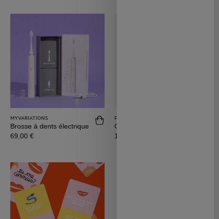
MYVARIATIONS
PAPIER TIGRE
Acheter Brosse à dents électrique
Achete
Brosse à dents électrique
Carnet A5 Papier Tigre
Prix
Prix
69,00 €
12,50 €