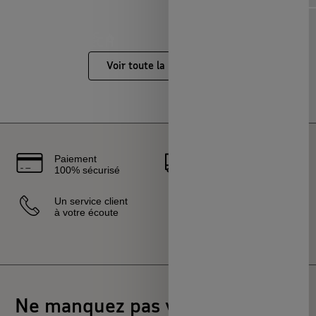
NOUVEAUTÉS 🔥
MAISON & ART DE
LOISIRS & TECH
CAPSULES &
VIVRE
RÉGIONS
Voir toute la boutique
Paiement
Livraison
100% sécurisé
rapide
Un service client
Vendeurs
à votre écoute
sélectionnés
et certifiés
Ne manquez pas votre