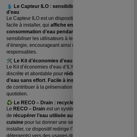
💧 Le Capteur ILO : sensibiliser à la consommation
d’eau
Le Capteur ILO est un dispositif autonome en énergie,
facile à installer, qui
affiche en temps réel la
consommation d’eau pendant la douche
. Il vise à
sensibiliser les utilisateurs à leur consommation d’eau et
d’énergie, encourageant ainsi des comportements plus
responsables.
🛠️ Le Kit d’économies d’eau : simplicité et efficacité
Le Kit d’économies d’eau d’ILYA est une solution simple,
discrète et abordable pour
réduire sa consommation
d’eau sans effort
.
Facile à installer
, il permet à chacun
de contribuer à la préservation des ressources en eau au
quotidien.
♻️ Le RECO – Drain : recycler l’eau simplement
Le
RECO – Drain
est un système ingénieux qui permet
de
récupérer l’eau utilisée au niveau de l’évier de
cuisine
pour lui donner une seconde vie. Facile à
installer, ce dispositif redirige l’eau usée (hors
détergents) vers des usages domestiques secondaires