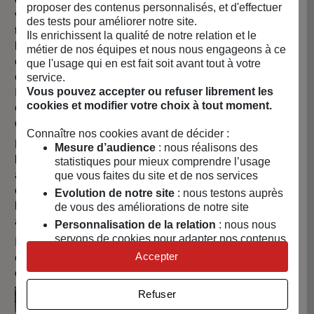
proposer des contenus personnalisés, et d'effectuer
vouloir s'engager plus activement pour agir pour une
des tests pour améliorer notre site.
transition écologique. Avec d’autres étudiants, ils créent
Ils enrichissent la qualité de notre relation et le
l’association Green’INSA pour provoquer une prise de
métier de nos équipes et nous nous engageons à ce
conscience plus large et un passage à l’action des
que l'usage qui en est fait soit avant tout à votre
étudiants sur le campus de l’INSA, puis l'association
service.
Vous pouvez accepter ou refuser librement les
Ingénieur.e.s pour Demain pour promouvoir chez les
cookies et modifier votre choix à tout moment.
étudiants la recherche de sens dans leur futur métier
d'ingénieur.
Connaître nos cookies avant de décider :
Leur envie d'entreprendre commence à germer pendant
Mesure d’audience
: nous réalisons des
leur dernière année d'étude, en 2018. Rentrés à l’INSA
statistiques pour mieux comprendre l’usage
avec une passion pour l'aéronautique et avec l’envie de
que vous faites du site et de nos services
concevoir des avions, leurs parcours associatifs, leurs
Evolution de notre site
: nous testons auprès
lectures et leurs rencontres ont fait évoluer leurs
de vous des améliorations de notre site
aspirations.
Personnalisation de la relation
: nous nous
servons de cookies pour adapter nos contenus
Ils fondent Ilya en 2019 car leurs engagements ont inscrit
et personnaliser nos offres
Accepter
en eux des valeurs fortes et une envie de participer à la
Univers publicitaire
: nous utilisons avec nos
construction du monde de demain.
partenaires des cookies pour afficher des
Refuser
publicités personnalisées