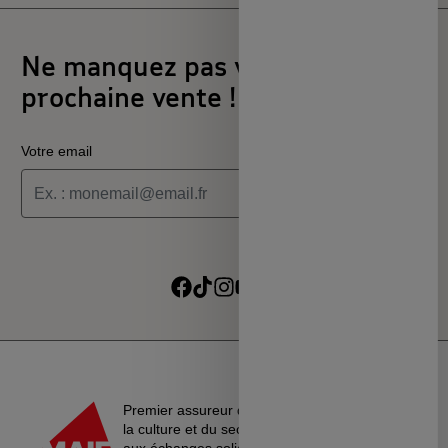
Ne manquez pas votre
prochaine vente !
Votre email
Je souhaite recevoir les informations de la programmation
culturelle du MSC
Je souhaite recevoir les alertes des ventes découvertes du
Suivre sur Facebook
Suivre sur TikTok
Suivre sur Instagram
Suivre sur Youtube
Suivre sur Linkedin
MSC
Premier assureur du monde de l’éducation, de
la culture et du secteur associatif, La MAIF croit
aux échanges solidaires, à l’entraide et au