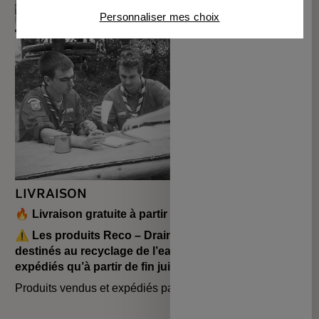
Connaître notre politique cookies et la liste de nos
Personnaliser mes choix
partenaires
LIVRAISON
🔥 Livraison gratuite à partir de 35€
⚠️
Les produits Reco – Drain pour évier de cuisine
destinés au recyclage de l’eau ne pourront être
expédiés qu’à partir de fin juin / début juillet.
Produits vendus et expédiés par
ILYA