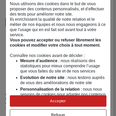
Nous utilisons des cookies dans le but de vous
proposer des contenus personnalisés, et d'effectuer
1 produit
des tests pour améliorer notre site.
Ils enrichissent la qualité de notre relation et le
Pertinence
métier de nos équipes et nous nous engageons à ce
que l'usage qui en est fait soit avant tout à votre
service.
Vous pouvez accepter ou refuser librement les
cookies et modifier votre choix à tout moment.
Connaître nos cookies avant de décider :
Mesure d’audience
: nous réalisons des
statistiques pour mieux comprendre l’usage
que vous faites du site et de nos services
Evolution de notre site
: nous testons auprès
de vous des améliorations de notre site
Personnalisation de la relation
: nous nous
servons de cookies pour adapter nos contenus
LIZIA
Acheter Lizia - lampe de lecture 3 en 1
Lizia - lampe de lecture 3
et personnaliser nos offres
Accepter
en 1
Univers publicitaire
: nous utilisons avec nos
Prix
24,95 €
partenaires des cookies pour afficher des
Refuser