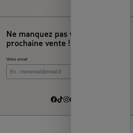
Ne manquez pas votre
prochaine vente !
Votre email
Je souhaite recevoir les informations de la programmation
culturelle du MSC
Je souhaite recevoir les alertes des ventes découvertes du
Suivre sur Facebook
Suivre sur TikTok
Suivre sur Instagram
Suivre sur Youtube
Suivre sur Linkedin
MSC