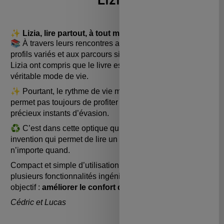
✨
Lizia, lire partout, à tout moment
📚 À travers leurs rencontres avec des lecteurs aux
profils variés et aux parcours singuliers, les créateurs de
Lizia ont compris que le livre est, pour beaucoup, un
véritable mode de vie.
✨ Pourtant, le rythme de vie moderne et effréné ne
permet pas toujours de profiter pleinement de ces
précieux instants d’évasion.
♻️ C’est dans cette optique qu’ils ont conçu Lizia : une
invention qui permet de lire un livre n’importe où,
n’importe quand.
Compact et simple d’utilisation, ce produit propose
plusieurs fonctionnalités ingénieuses, avec un seul
objectif :
améliorer le confort de lecture
.
Cédric et Lucas