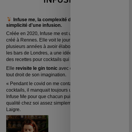
🍹
Infuse me, la complexité d'un cocktail à travers la
simplicité d'une infusion.
Créée en 2020, Infuse me est une
marque française
,
créé à Rennes. Elle voit le jour grâce à Chloë qui après
plusieurs années à avoir élaborées des cocktails dans
les bars de Londres, a une idée plutôt originale : créer
des recettes pour cocktails qui infusent à froid.
Elle
revisite le gin tonic
avec des infusions qui sortent
tout droit de son imagination.
« Pendant le covid on me contactait pour des recettes de
cocktails, il manquait toujours un ingrédient alors j’ai créé
Infuse Me pour que chacun puisse faire des cocktails de
qualité chez soi assez simplement », explique Chloë
Laigre.