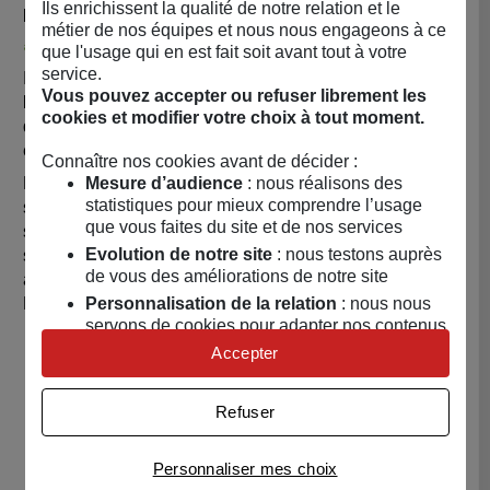
Ils enrichissent la qualité de notre relation et le
l'emballage, en carton kraft recyclé et recyclable.
métier de nos équipes et nous nous engageons à ce
♻️
Responsabilité sociale et sociétale
que l'usage qui en est fait soit avant tout à votre
service.
Infuse me a obtenu la labellisation «
Initiative
Vous pouvez accepter ou refuser librement les
Remarquable
». Ce label atteste de leur engagement à
cookies et modifier votre choix à tout moment.
différents niveaux, notamment sur le plan sociétal,
environnemental et local.
Connaître nos cookies avant de décider :
Mesure d’audience
: nous réalisons des
L’engagement en matière de responsabilité sociale et
statistiques pour mieux comprendre l’usage
sociétale se manifeste à travers la conception de leurs
que vous faites du site et de nos services
sachets à Rennes, tandis que les coffrets sont
Evolution de notre site
: nous testons auprès
soigneusement pliés au sein de l’ESAT, un centre dédié
de vous des améliorations de notre site
aux travailleurs en situation de handicap situé à
Personnalisation de la relation
: nous nous
RENNES (35).
servons de cookies pour adapter nos contenus
et personnaliser nos offres
Accepter
Univers publicitaire
: nous utilisons avec nos
LA BOUTIQUE
partenaires des cookies pour afficher des
Refuser
publicités personnalisées
Permanente
Connaître notre politique cookies et la liste de nos
Personnaliser mes choix
partenaires
Diapositive précédente
Dia