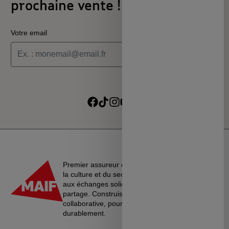
prochaine vente !
Votre email
Je souhaite recevoir les informations de la programmation
culturelle du MSC
Je souhaite recevoir les alertes des ventes découvertes du
Suivre sur Facebook
Suivre sur TikTok
Suivre sur Instagram
Suivre sur Youtube
Suivre sur Linkedin
MSC
Premier assureur du monde de l’éducation, de
la culture et du secteur associatif, La MAIF croit
aux échanges solidaires, à l’entraide et au
partage. Construisons une société plus
collaborative, pour vivre ensemble…
durablement.