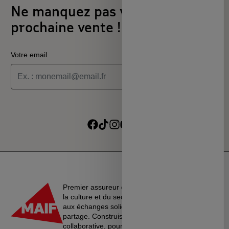
Ne manquez pas votre
prochaine vente !
Votre email
Je souhaite recevoir les informations de la programmation
culturelle du MSC
Je souhaite recevoir les alertes des ventes découvertes du
Suivre sur Facebook
Suivre sur TikTok
Suivre sur Instagram
Suivre sur Youtube
Suivre sur Linkedin
MSC
Premier assureur du monde de l’éducation, de
la culture et du secteur associatif, La MAIF croit
aux échanges solidaires, à l’entraide et au
partage. Construisons une société plus
collaborative, pour vivre ensemble…