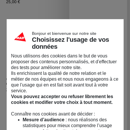
Prix
25,00 €
Bonjour et bienvenue sur notre site
Choisissez l'usage de vos
données
Nous utilisons des cookies dans le but de vous
proposer des contenus personnalisés, et d'effectuer
des tests pour améliorer notre site.
Ils enrichissent la qualité de notre relation et le
métier de nos équipes et nous nous engageons à ce
GUIDE PAPIER
GUIDE PAPIER
Acheter Guide PAPIER Landes
Achet
Guide PAPIER Landes
Guide PAPIER Bassin
que l'usage qui en est fait soit avant tout à votre
d'Arcachon et Médoc
Prix
25,00 €
service.
Prix
25,00 €
Vous pouvez accepter ou refuser librement les
cookies et modifier votre choix à tout moment.
Connaître nos cookies avant de décider :
LA BOUTIQUE
Mesure d’audience
: nous réalisons des
statistiques pour mieux comprendre l’usage
Permanente