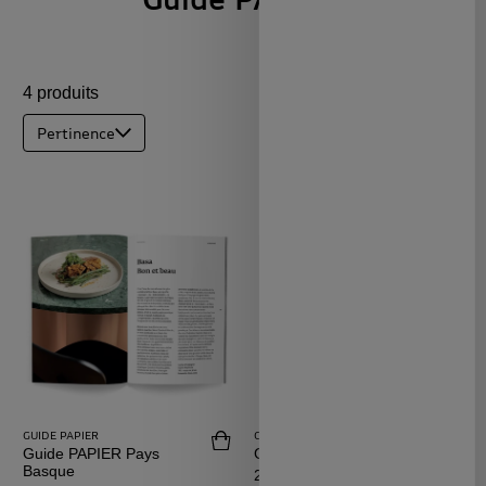
4 produits
Pertinence
GUIDE PAPIER
GUIDE PAPIER
Acheter Guide PAPIER Pays Basque
Achet
Guide PAPIER Pays
Guide PAPIER Provence
Basque
Prix
25,00 €