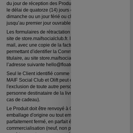
du jour de réception des Produits par le Client et lorsque
le délai de quatorze (14) jours expire un samedi, un
dimanche ou un jour férié ou chômé, il est prorogé
jusqu’au premier jour ouvrable suivant.
Les formulaires de rétractation sont disponibles sur le
site de store.maifsocialclub.fr. Il devra être envoyé par
mail, avec une copie de la facture ou tout autre élément
permettant d'identifier la Commande dont il s'agit et son
titulaire, au site store.maifsocialclub.fr ainsi qu’a
l’adresse suivante hello@floatee.co.
Seul le Client identifié comme tel auprès de la société
MAIF Social Club et Olift peut exercer ce droit, à
l'exclusion de toute autre personne, et notamment de la
personne destinataire de la livraison (par exemple en
cas de cadeau).
Le Produit doit être renvoyé à Olift par le Client dans son
emballage d'origine ou tout emballage équivalent
parfaitement fermé, en parfait état permettant une re-
commercialisation (neuf, non porté, non sali ni lavé, avec