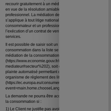
recourir gratuitement à un médiateur de la consommation
en vue de la résolution amiable d'un litige avec un
professionnel. La médiation de la consommation
s’applique à tout litige national ou transfrontalier entre un
consommateur et un professionnel dans le cadre de
l’exécution d’un contrat de vente ou de prestation de
services.
Il est possible de saisir soit un médiateur de la
consommation dans la liste se trouvant sur le site de la
médiation de la consommation
(https://www.economie.gouv.fr/mediation- conso/saisir-
mediateur#secteur%202), soit de remplir le formulaire de
plainte automatisé permettant d'entrer en contact avec un
organisme de règlement des litiges
(https://ec.europa.eu/consumers/odr/main/index.cfm?
event=main.home.chooseLanguage).
La demande ne pourra être acceptée par le médiateur de
la consommation si :
1) Le Client ne justifie pas avoir tenté, au préalable, de