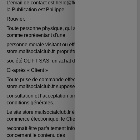
L’email de contact est hello@floatee.co et le Directeur de
la Publication est Philippe
Rouvier.
Toute personne physique, qui agit à titre particulier ou
comme représentant d'une
personne morale visitant ou effectuant, via le site
store.maifsocialclub.fr, propriété de la
société OLIFT SAS, un achat de produits.
Ci-après « Client »
Toute prise de commande effectuée sur le site web
store.maifsocialclub.fr suppose la
consultation et l’acceptation préalables des présentes
conditions générales.
Le site store.maifsocialclub.fr étant un espace de
commerce électronique, le Client
reconnaît être parfaitement informé du fait que son accord
concernant le contenu des