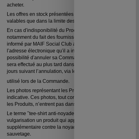
acheter.
Les offres en stock présentées par la société Olift ne sont
valables que dans la limite des stocks disponibles.
En cas d'indisponibilité du Produit commandé,
notamment du fait des fournisseurs, le Client en sera
informé par MAIF Social Club au plus tôt par mail à
l'adresse électronique qu'il a indiquée et aura la
possibilité d'annuler sa Commande. Le remboursement
sera effectué au plus tard dans un délai de quatorze (14)
jours suivant l’annulation, via le mode de paiement
utilisé lors de la Commande.
Les photos représentant les Produits n’ont qu’une valeur
indicative. Ces photos, tout comme les textes illustrant
les Produits, n’entrent pas dans le champ contractuel.
Le terme "tee-shirt anti-noyade" désigne à des fins de
vulgarisation un produit qui apporte une protection
supplémentaire contre la noyade, il ne garantit pas le
sauvetage.