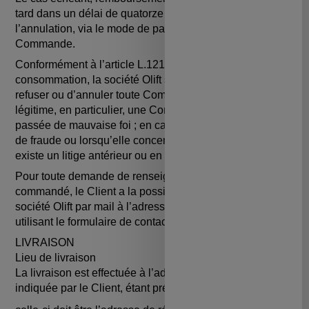
tard dans un délai de quatorze (14) jours suivant
l’annulation, via le mode de paiement utilisé lors de la
Commande.
Conformément à l’article L.121-11 du Code de la
consommation, la société Olift se réserve le droit de
refuser ou d’annuler toute Commande pour motif
légitime, en particulier, une Commande anormale ;
passée de mauvaise foi ; en cas de suspicion objective
de fraude ou lorsqu’elle concerne un Client avec lequel il
existe un litige antérieur ou en cours.
Pour toute demande de renseignements sur un Produit
commandé, le Client a la possibilité de contacter la
société Olift par mail à l’adresse hello@floatee.co ou en
utilisant le formulaire de contact sur le Site.
LIVRAISON
Lieu de livraison
La livraison est effectuée à l’adresse de livraison
indiquée par le Client, étant précisé que