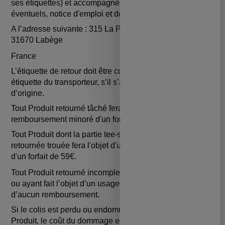
ses étiquettes) et accompagné de tous les accessoires
éventuels, notice d'emploi et documentation.
A l’adresse suivante : 315 La Pyrénéenne Porte 14
31670 Labège
France
L’étiquette de retour doit être collée sur l’ancienne
étiquette du transporteur, s’il s’agit de l’emballage
d’origine.
Tout Produit retourné tâché fera l'objet d'un
remboursement minoré d'un forfait de 20€.
Tout Produit dont la partie tee-shirt anti-UV serait
retournée trouée fera l'objet d'un remboursement minoré
d'un forfait de 59€.
Tout Produit retourné incomplet, endommagé, très sale
ou ayant fait l’objet d’un usage anormal ne fera l’objet
d’aucun remboursement.
Si le colis est perdu ou endommagé lors du retour du
Produit, le coût du dommage est à la charge du Client.