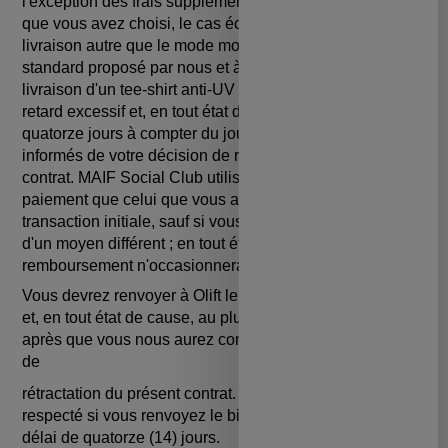
l'exception des frais supplémentaires découlant du fait
que vous avez choisi, le cas échéant, un mode de
livraison autre que le mode moins coûteux de livraison
standard proposé par nous et à l'exception des frais de
livraison d'un tee-shirt anti-UV de rechange seul) sans
retard excessif et, en tout état de cause, au plus tard
quatorze jours à compter du jour où nous sommes
informés de votre décision de rétractation du présent
contrat. MAIF Social Club utilisera le même moyen de
paiement que celui que vous aurez utilisé pour la
transaction initiale, sauf si vous convenez expressément
d'un moyen différent ; en tout état de cause, ce
remboursement n'occasionnera pas de frais pour vous.
Vous devrez renvoyer à Olift le bien sans retard excessif
et, en tout état de cause, au plus tard quatorze (14) jours
après que vous nous aurez communiqué votre décision
de
rétractation du présent contrat. Ce délai est réputé
respecté si vous renvoyez le bien avant l'expiration du
délai de quatorze (14) jours.