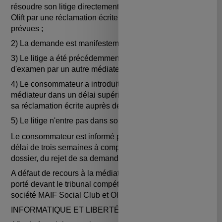
résoudre son litige directement avec MAIF Social Club et
Olift par une réclamation écrite selon les modalités
prévues ;
2) La demande est manifestement infondée ou abusive ;
3) Le litige a été précédemment examiné ou est en cours
d'examen par un autre médiateur ou par un tribunal ;
4) Le consommateur a introduit sa demande auprès du
médiateur dans un délai supérieur à un an à compter de
sa réclamation écrite auprès de la société Olift ;
5) Le litige n'entre pas dans son champ de compétence.
Le consommateur est informé par le médiateur, dans un
délai de trois semaines à compter de la réception de son
dossier, du rejet de sa demande de médiation.
A défaut de recours à la médiation, le litige pourra être
porté devant le tribunal compétent du lieu du siège de la
société MAIF Social Club et Olift.
INFORMATIQUE ET LIBERTÉS