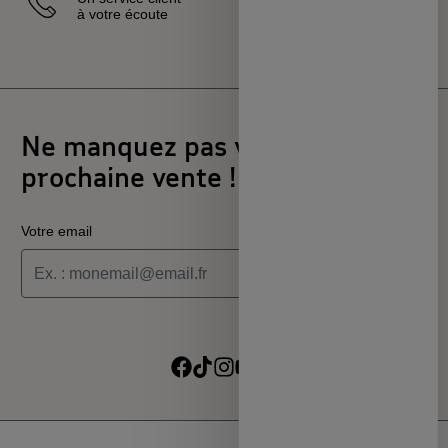
à votre écoute
sélectionnés
et certifiés
Ne manquez pas votre
prochaine vente !
Votre email
Je souhaite recevoir les informations de la programmation
culturelle du MSC
Je souhaite recevoir les alertes des ventes découvertes du
Suivre sur Facebook
Suivre sur TikTok
Suivre sur Instagram
Suivre sur Youtube
Suivre sur Linkedin
MSC