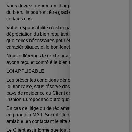
Vous devrez prendre en charge les frais directs de renvoi
du bien, ils pourront être gracieusement offerts dans
certains cas.
Votre responsabilité n'est engagée qu'à l'égard de la
dépréciation du bien résultant de manipulations autres
que celles nécessaires pour établir la nature, les
caractéristiques et le bon fonctionnement de ce bien.
Nous différerons le remboursement jusqu'à ce que nous
ayons reçu et contrôlé le bien renvoyé.
LOI APPLICABLE
Les présentes conditions générales sont soumises à la
loi française, sous réserve des règles impératives du
pays de résidence du Client domicilié dans un Etat de
l’Union Européenne autre que la France.
En cas de litige ou de réclamation, le Client s'adressera
en priorité à MAIF Social Club pour obtenir une solution
amiable, en contactant le site store.maifsocialclub.fr.
Le Client est informé que tout consommateur peut