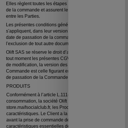
Elles règlent toutes les étapes nécessaires à la passation
de la commande et assurent le suivi de cette commande
entre les Parties.
Les présentes conditions générales de vente
s'appliquent, dans leur version en vigueur sur le Site à la
date de passation de la commande par le Client, à
l'exclusion de tout autre document.
Olift SAS se réserve le droit d’adapter ou de modifier à
tout moment les présentes CGV. Il est convenu qu’en cas
de modification, la version des CGV applicable à toute
Commande est celle figurant en ligne sur le Site au jour
de passation de la Commande.
PRODUITS
Conformément à l’article L.111-1 du Code de la
consommation, la société Olift présente sur le Site :
store.maifsocialclub.fr, les Produits à vendre et leurs
caractéristiques. Le Client a la possibilité de connaître,
avant la prise de commande définitive, les
caractéristiques essentielles des Produits qu'il souhaite