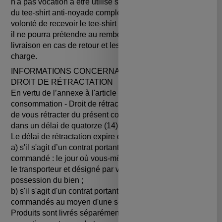
n'a pas vocation à être utilisé sans le poumon gonflable
du tee-shirt anti-noyade complet, persiste dans sa
volonté de recevoir le tee-shirt anti-UV de rechange alors
il ne pourra prétendre au remboursement des frais de
livraison en cas de retour et les frais de retour seront à sa
charge.
INFORMATIONS CONCERNANT L'EXERCICE DU
DROIT DE RÉTRACTATION
En vertu de l’annexe à l'article R.221-3 du Code de la
consommation - Droit de rétractation Vous avez le droit
de vous rétracter du présent contrat sans donner de motif
dans un délai de quatorze (14) jours.
Le délai de rétractation expire quatorze (14) jours après :
a) s'il s'agit d’un contrat portant sur un seul Produit
commandé : le jour où vous-même, ou un tiers autre que
le transporteur et désigné par vous, prend physiquement
possession du bien ;
b) s'il s'agit d'un contrat portant sur plusieurs Produits
commandés au moyen d'une seule commande et si ces
Produits sont livrés séparément : le jour où vous-même,