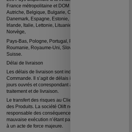
France métropolitaine et DOM TOM, Allemagne,
Autriche, Belgique, Bulgarie, Chypre, Croatie,
Danemark, Espagne, Estonie, Finlande, Grèce, Hongrie,
Irlande, Italie, Lettonie, Lituanie, Luxembourg, Malte,
Norvège,
Pays-Bas, Pologne, Portugal, République Tchèque,
Roumanie, Royaume-Uni, Slovaquie, Slovénie, Suède,
Suisse.
Délai de livraison
Les délais de livraison sont indiqués lors de la
Commande. Il s’agit de délais indicatifs, exprimés en
jours ouvrés et correspondant aux délais moyens de
traitement et de livraison.
Le transfert des risques au Client s’opère dès la livraison
des Produits. La société Olift ne pourra être tenu
responsable des conséquences d’une inexécution ou
mauvaise exécution n’étant pas de son fait ou étant dues
à un acte de force majeure.