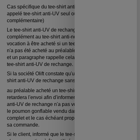
Cas spécifique du tee-shirt anti-UV de rechange (aussi
appelé tee-shirt anti-UV seul ou tee- shirt anti-UV
complémentaire)
Le tee-shirt anti-UV de rechange est un produit de
complément au tee-shirt anti-noyade complet qui n'a pas
vocation à être acheté si un tee-shirt anti-noyade complet
n'a pas été acheté au préalable. Un panneau d'attention
et un paragraphe rappelle cela sur la page produit du
tee-shirt anti-UV de rechange.
Si la société Olift constate qu'un client a acheté un tee-
shirt anti-UV de rechange sans avoir
au préalable acheté un tee-shirt anti-noyade, elle
retardera l'envoi afin d'informer le client que le tee-shirt
anti-UV de rechange n'a pas vocation à être utilisé sans
le poumon gonflable vendu dans le tee-shirt anti-noyade
complet et le cas échéant proposera au client d'annuler
sa commande.
Si le client, informé que le tee-shirt anti-UV de rechange