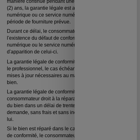
manière continue pendant une durée supérieure à deux
(2) ans, la garantie légale est applicable à ce contenu
numérique ou ce service numérique tout au long de la
période de fourniture prévue.
Durant ce délai, le consommateur n'est tenu d'établir que
l'existence du défaut de conformité affectant le contenu
numérique ou le service numérique et non la date
d'apparition de celui-ci.
La garantie légale de conformité emporte obligation pour
le professionnel, le cas échéant, de fournir toutes les
mises à jour nécessaires au maintien de la conformité du
bien.
La garantie légale de conformité donne au
consommateur droit à la réparation ou au remplacement
du bien dans un délai de trente (30) jours suivant sa
demande, sans frais et sans inconvénient majeur pour
lui.
Si le bien est réparé dans le cadre de la garantie légale
de conformité, le consommateur bénéficie d'une