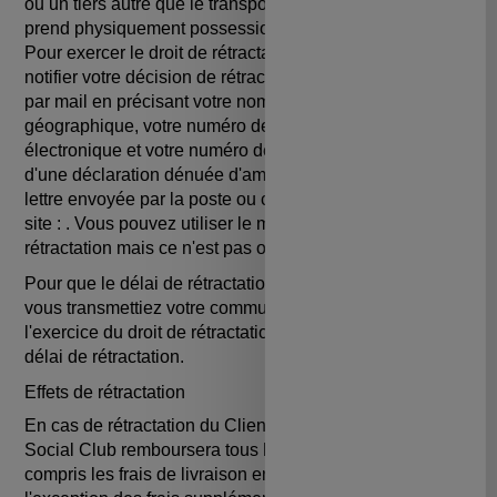
ou un tiers autre que le transporteur et désigné par vous,
prend physiquement possession du dernier bien.
Pour exercer le droit de rétractation, vous devez nous
notifier votre décision de rétractation du présent contrat
par mail en précisant votre nom, votre adresse
géographique, votre numéro de téléphone, votre adresse
électronique et votre numéro de commande au moyen
d'une déclaration dénuée d'ambiguïté (par exemple,
lettre envoyée par la poste ou courrier électronique) au
site : . Vous pouvez utiliser le modèle de formulaire de
rétractation mais ce n'est pas obligatoire.
Pour que le délai de rétractation soit respecté, il suffit que
vous transmettiez votre communication relative à
l'exercice du droit de rétractation avant l'expiration du
délai de rétractation.
Effets de rétractation
En cas de rétractation du Client du présent contrat, MAIF
Social Club remboursera tous les paiements reçu, y
compris les frais de livraison en France métropolitaine (à