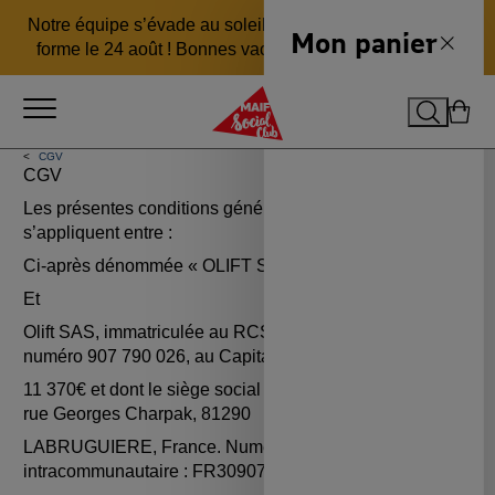
Aller
Aller
Aller
Notre équipe s’évade au soleil 🏖️ pour revenir en pleine
au
au
au
Mon panier
Fermer
forme le 24 août ! Bonnes vacances ☀️
En savoir plus
menu
contenu
pied
principal
de
Ouvrir le menu
page
Recherch
Mon 
MAIF Social Club
CGV
CGV
Les présentes conditions générales de vente
s’appliquent entre :
Ci-après dénommée « OLIFT SAS »
Et
Olift SAS, immatriculée au RCS de Castres sous le
numéro 907 790 026, au Capital social de
11 370€ et dont le siège social est situé à L’Arobase, 2
rue Georges Charpak, 81290
LABRUGUIERE, France. Numéro de TVA
intracommunautaire : FR30907790026.