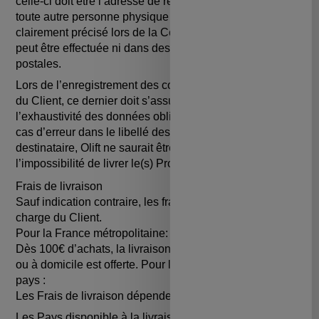
celle-ci doit être l’adresse de résidence du Client ou de
toute autre personne physique de son choix, si cela est
clairement précisé lors de la Commande. La livraison ne
peut être effectuée ni dans des hôtels ni dans des boîtes
postales.
Lors de l’enregistrement des coordonnées personnelles
du Client, ce dernier doit s’assurer de l’exactitude et de
l’exhaustivité des données obligatoires qu’il fournit. En
cas d’erreur dans le libellé des coordonnées du
destinataire, Olift ne saurait être tenue responsable de
l’impossibilité de livrer le(s) Produit(s).
Frais de livraison
Sauf indication contraire, les frais de livraison sont à la
charge du Client.
Pour la France métropolitaine:
Dès 100€ d’achats, la livraison Colissimo en point relais
ou à domicile est offerte. Pour les DOM/TOM et autres
pays :
Les Frais de livraison dépendent du pays de destination.
Les Pays disponible à la livraison sont les suivants :