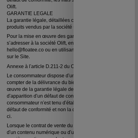
Olift.
GARANTIE LEGALE
La garantie légale, détaillées ci-dessous, s'applique aux
produits vendus par la société Olift.
Pour la mise en œuvre des garanties, le Client doit
s’adresser à la société Olift, en envoyant un mail à
hello@floatee.co ou en utilisant le formulaire de contact
sur le Site.
Annexe à l'article D.211-2 du Code de la consommation :
Le consommateur dispose d'un délai de deux (2) ans à
compter de la délivrance du bien pour obtenir la mise en
œuvre de la garantie légale de conformité en cas
d'apparition d'un défaut de conformité. Durant ce délai, le
consommateur n'est tenu d'établir que l'existence du
défaut de conformité et non la date d'apparition de celui-
ci.
Lorsque le contrat de vente du bien prévoit la fourniture
d'un contenu numérique ou d'un service numérique de