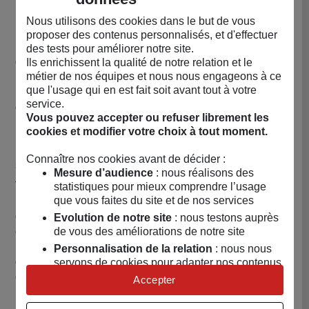
infructueuse.
Nous utilisons des cookies dans le but de vous
Le consommateur a également droit à une réduction du
proposer des contenus personnalisés, et d'effectuer
prix du bien ou à la résolution du contrat lorsque le
des tests pour améliorer notre site.
défaut de conformité est si grave qu'il justifie que la
Ils enrichissent la qualité de notre relation et le
métier de nos équipes et nous nous engageons à ce
réduction du prix ou la résolution du contrat soit
que l'usage qui en est fait soit avant tout à votre
immédiate. Le consommateur n'est alors pas tenu de
service.
demander
Vous pouvez accepter ou refuser librement les
la réparation ou le remplacement du bien au préalable.
cookies et modifier votre choix à tout moment.
Le consommateur n'a pas droit à la résolution de la vente
Connaître nos cookies avant de décider :
si le défaut de conformité est mineur.
Mesure d’audience
: nous réalisons des
Toute période d'immobilisation du bien en vue de sa
statistiques pour mieux comprendre l’usage
que vous faites du site et de nos services
réparation ou de son remplacement suspend la garantie
qui restait à courir jusqu'à la délivrance du bien remis en
Evolution de notre site
: nous testons auprès
de vous des améliorations de notre site
état.
Les droits mentionnés ci-dessus résultent de l'application
Personnalisation de la relation
: nous nous
des articles L.217-1 à L.217-32 du Code de la
servons de cookies pour adapter nos contenus
et personnaliser nos offres
consommation.
Accepter
Univers publicitaire
: nous utilisons avec nos
Le vendeur qui fait obstacle de mauvaise foi à la mise en
partenaires des cookies pour afficher des