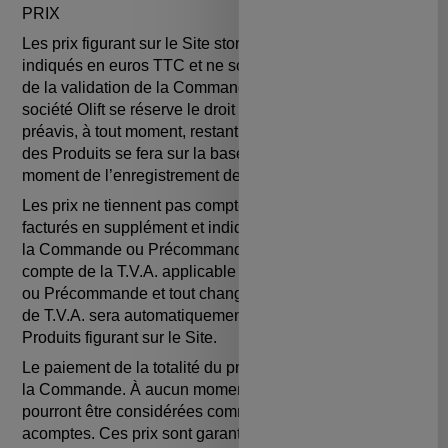
PRIX
Les prix figurant sur le Site store.maifsocialclub.fr sont
indiqués en euros TTC et ne sont valables qu'à la date
de la validation de la Commande par le Client. La
société Olift se réserve le droit de les modifier, sans
préavis, à tout moment, restant entendu que la facturation
des Produits se fera sur la base des tarifs en vigueur au
moment de l’enregistrement de la Commande.
Les prix ne tiennent pas compte des frais de livraison,
facturés en supplément et indiqués avant la validation de
la Commande ou Précommande. Les prix tiennent
compte de la T.V.A. applicable au jour de la Commande
ou Précommande et tout changement du taux applicable
de T.V.A. sera automatiquement répercuté sur le prix des
Produits figurant sur le Site.
Le paiement de la totalité du prix doit être réalisé lors de
la Commande. À aucun moment les sommes versées ne
pourront être considérées comme des arrhes ou des
acomptes. Ces prix sont garantis sous réserve d’erreur