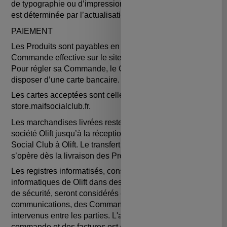
de typographie ou d’impression et leur durée de validité
est déterminée par l’actualisation du Site.
PAIEMENT
Les Produits sont payables en euros le jour de la
Commande effective sur le site store.maifsocialclub.fr.
Pour régler sa Commande, le Client dispose doit
disposer d’une carte bancaire.
Les cartes acceptées sont celle spécifiée par le site :
store.maifsocialclub.fr.
Les marchandises livrées restent la propriété de la
société Olift jusqu’à la réception du paiement de MAIF
Social Club à Olift. Le transfert des risques au Client
s’opère dès la livraison des Produits.
Les registres informatisés, conservés dans les systèmes
informatiques de Olift dans des conditions raisonnables
de sécurité, seront considérés comme les preuves des
communications, des Commandes et des paiements
intervenus entre les parties. L'archivage des bons de
commande et des factures est effectué sur un support