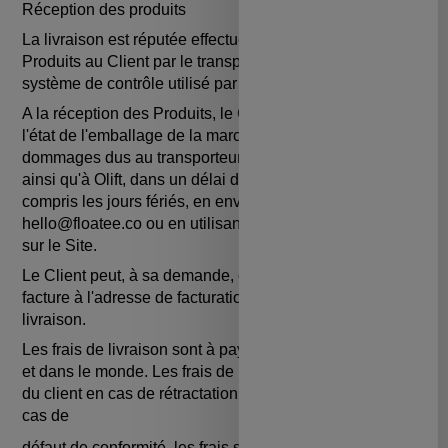
Réception des produits
La livraison est réputée effectuée dès la remise des
Produits au Client par le transporteur, matérialisée par le
système de contrôle utilisé par celui-ci.
A la réception des Produits, le Client est tenu de vérifier
l'état de l'emballage de la marchandise et de signaler les
dommages dus au transporteur sur le bon de livraison,
ainsi qu'à Olift, dans un délai de trois (3) jours, non
compris les jours fériés, en envoyant un mail à
hello@floatee.co ou en utilisant le formulaire de contact
sur le Site.
Le Client peut, à sa demande, obtenir l'envoi d'une
facture à l'adresse de facturation et non à l'adresse de
livraison.
Les frais de livraison sont à payer par le client en France
et dans le monde. Les frais de retour seront à la charge
du client en cas de rétractation ou en cas de retour ; en
cas de
défaut de conformité, les frais seront pris en charge par