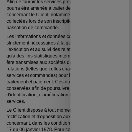
Afin de fournir les services proposés sur le Site, Olift
pourra être amenée à traiter des données personnelles
concernant le Client, notamment celles qui auront été
collectées lors de son inscription sur le site, ou de la
passation de commande.
Les informations et données concernant le Client sont
strictement nécessaires à la gestion des commandes, à
l'exécution et au suivi des relations commerciales, ainsi
qu'à des fins statistiques internes. Ces données peuvent
être transmises aux sociétés qui participent à ces
relations (telles que celles chargées de l'exécution des
services et commandes) pour leur gestion, exécution,
traitement et paiement. Ces données sont également
conservées afin de poursuivre des objectifs de sécurité,
d'identification, d'amélioration et de personnalisation des
services.
Le Client dispose à tout moment d'un droit d'accès, de
rectification et d'opposition aux données personnelles le
concernant, dans les conditions prévues par la loi n°78-
17 du 06 janvier 1978. Pour cela, il lui suffit d'envoyer un