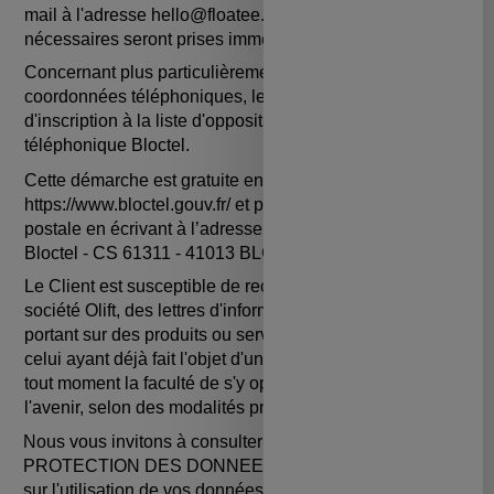
mail à l'adresse hello@floatee.co et les dispositions
nécessaires seront prises immédiatement.
Concernant plus particulièrement le recueil des
coordonnées téléphoniques, le Client dispose d’un droit
d'inscription à la liste d'opposition au démarchage
téléphonique Bloctel.
Cette démarche est gratuite en ligne sur le site Internet
https://www.bloctel.gouv.fr/ et peut s’effectuer par voie
postale en écrivant à l’adresse Worldline - Service
Bloctel - CS 61311 - 41013 BLOIS Cedex
Le Client est susceptible de recevoir, de la part de la
société Olift, des lettres d'information ou des offres
portant sur des produits ou services analogues à ceux ou
celui ayant déjà fait l'objet d'une Commande. Il aura à
tout moment la faculté de s'y opposer sans frais pour
l'avenir, selon des modalités précisées à chaque envoi.
Nous vous invitons à consulter notre POLITIQUE DE
PROTECTION DES DONNEES pour plus d'informations
sur l'utilisation de vos données personnelles par Olift.