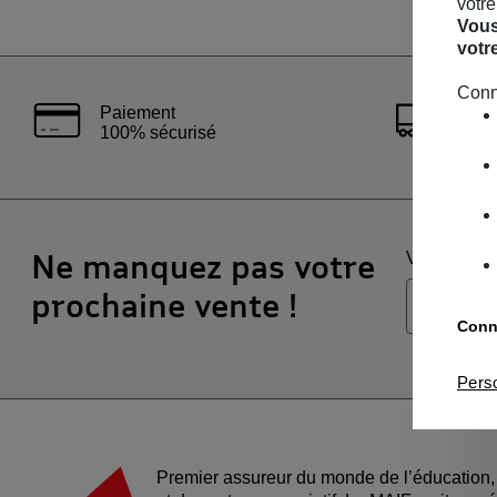
votre
Vous
votr
Conn
Paiement
Liv
100% sécurisé
rap
Ne manquez pas votre
Votre email
prochaine vente !
Conna
Je souha
Pers
Je souha
Premier assureur du monde de l’éducation, 