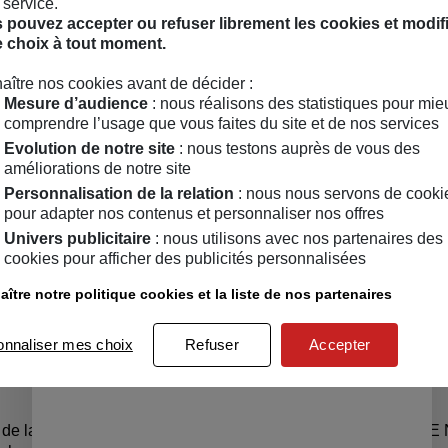
 service.
 pouvez accepter ou refuser librement les cookies et modif
e choix à tout moment.
aître nos cookies avant de décider :
raison
Un service client
Mesure d’audience
: nous réalisons des statistiques pour mie
ide
à votre écoute
comprendre l’usage que vous faites du site et de nos services
Evolution de notre site
: nous testons auprès de vous des
améliorations de notre site
Personnalisation de la relation
: nous nous servons de cooki
pour adapter nos contenus et personnaliser nos offres
Univers publicitaire
: nous utilisons avec nos partenaires des
cookies pour afficher des publicités personnalisées
ître notre politique cookies et la liste de nos partenaires
ite recevoir les informations de la programmation culturelle d
onnaliser mes choix
Refuser
Accepter
ite recevoir les alertes des ventes découvertes du MSC
de la culture
CONTACT & FAQ
A PROPOS DE