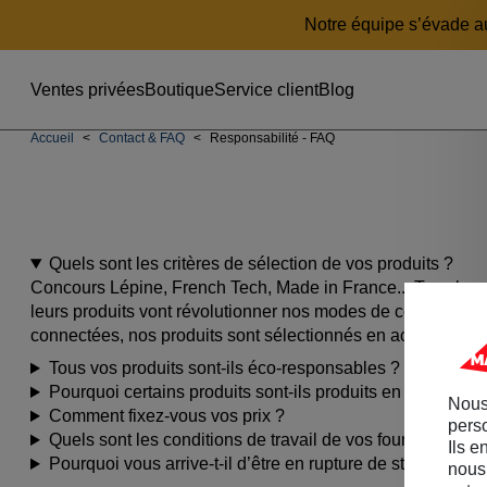
Aller
Aller
Aller
Notre équipe s’évade au
au
au
au
menu
contenu
pied
principal
de
Ventes privées
Boutique
Service client
Blog
page
Accueil
Contact & FAQ
Responsabilité - FAQ
Quels sont les critères de sélection de vos produits ?
Concours Lépine, French Tech, Made in France... Tous les
leurs produits vont révolutionner nos modes de consommati
connectées, nos produits sont sélectionnés en accord avec
Tous vos produits sont-ils éco-responsables ?
Pourquoi certains produits sont-ils produits en Asie ?
Nous
Comment fixez-vous vos prix ?
perso
Quels sont les conditions de travail de vos fournisseurs ?
Ils e
Pourquoi vous arrive-t-il d’être en rupture de stock ?
nous 