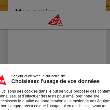
 soleil 🏖️ pour revenir en pleine forme le 24 août ! Bonnes v
Mon panier
Fermer 
MAIF Social Club
Responsabilité - FAQ
 ans, de nombreux jeunes entrepreneurs se lancent, convaincus
on. Petites ou grandes idées, écoresponsables, innovantes,
 les valeurs du MAIF Social Club.
Bonjour et bienvenue sur notre site
Choisissez l'usage de vos données
 utilisons des cookies dans le but de vous proposer des conten
nnalisés, et d'effectuer des tests pour améliorer notre site.
nrichissent la qualité de notre relation et le métier de nos équipe
nous engageons à ce que l'usage qui en est fait soit avant tout 