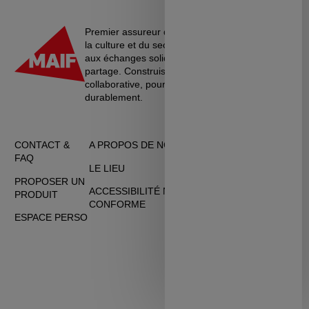
Premier assureur du monde de l’éducation, de
la culture et du secteur associatif, La MAIF croit
aux échanges solidaires, à l’entraide et au
partage. Construisons une société plus
collaborative, pour vivre ensemble…
durablement.
CONTACT &
A PROPOS DE NOUS
CGU
FAQ
LE LIEU
DONNÉES
PROPOSER UN
PERSONNELLES
ACCESSIBILITÉ NON
PRODUIT
CONFORME
CGV
ESPACE PERSO
COOKIES
PERSONNALISATION
DES COOKIES