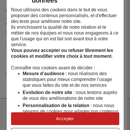
Caractéristiques
données
Nous utilisons des cookies dans le but de vous
Le tissu est issu des chutes de production de la marque
proposer des contenus personnalisés, et d'effectuer
Ateliers Unes et peut être
en velours, coton ou en
des tests pour améliorer notre site.
tencel
ce sera la surprise !
Ils enrichissent la qualité de notre relation et le
Il est doux, respirant et fluide.
métier de nos équipes et nous nous engageons à ce
que l'usage qui en est fait soit avant tout à votre
- Température maximale de lavage : 30 °C
service.
- Aucun agent de blanchiment.
Vous pouvez accepter ou refuser librement les
- Séchage en tambour interdit
cookies et modifier votre choix à tout moment.
- Température maximale de repassage : 110 °C
- Nettoyage Professionnel: Processus normal
Connaître nos cookies avant de décider :
Mesure d’audience
: nous réalisons des
Vendu par
ATELIER UNES - BOX EPARGNE
statistiques pour mieux comprendre l’usage
que vous faites du site et de nos services
Evolution de notre site
: nous testons auprès
de vous des améliorations de notre site
Personnalisation de la relation
: nous nous
servons de cookies pour adapter nos contenus
Paiement
Livraison
et personnaliser nos offres
100% sécurisé
rapide
Accepter
Univers publicitaire
: nous utilisons avec nos