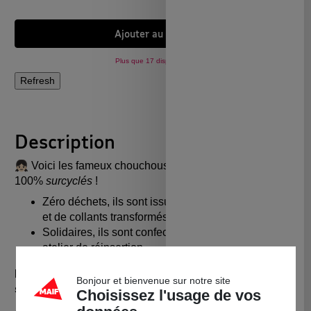
Ajouter au panier
Plus que 17 disponibles !
Description
👧🏻 Voici les fameux chouchous Atelier Unes
100%
surcyclés
!
Zéro déchets, ils sont issus de chutes de production
et de collants transformés
Solidaires, ils sont confectionnés à Paris dans un
atelier de réinsertion
Pack de 2 Chouchous à taille unique, les couleurs
Bonjour et bienvenue sur notre site
seront la surprise !
Choisissez l'usage de vos