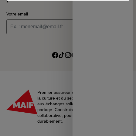
Votre email
Je souhaite recevoir les informations de la programmation
culturelle du MSC
Je souhaite recevoir les alertes des ventes découvertes du
Suivre sur Facebook
Suivre sur TikTok
Suivre sur Instagram
Suivre sur Youtube
Suivre sur Linkedin
MSC
Premier assureur du monde de l’éducation, de
la culture et du secteur associatif, La MAIF croit
aux échanges solidaires, à l’entraide et au
partage. Construisons une société plus
collaborative, pour vivre ensemble…
durablement.