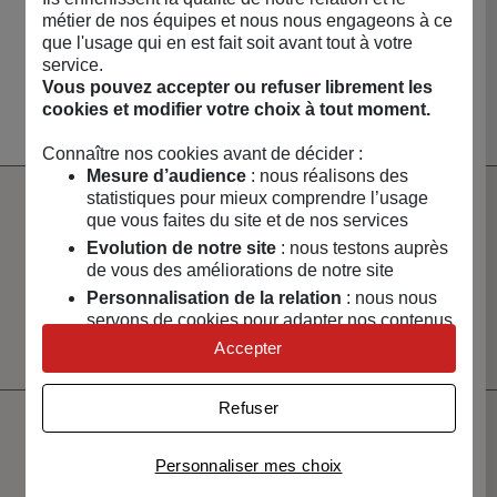
métier de nos équipes et nous nous engageons à ce
NOUVEAUTÉS 🔥
MAISON & ART DE
LOISIRS & TECH
CAPSULES &
que l'usage qui en est fait soit avant tout à votre
VIVRE
RÉGIONS
service.
Voir toute la boutique
Vous pouvez accepter ou refuser librement les
cookies et modifier votre choix à tout moment.
Connaître nos cookies avant de décider :
Mesure d’audience
: nous réalisons des
statistiques pour mieux comprendre l’usage
que vous faites du site et de nos services
Paiement
Livraison
100% sécurisé
rapide
Evolution de notre site
: nous testons auprès
de vous des améliorations de notre site
Un service client
Vendeurs
Personnalisation de la relation
: nous nous
à votre écoute
sélectionnés
servons de cookies pour adapter nos contenus
et certifiés
et personnaliser nos offres
Accepter
Univers publicitaire
: nous utilisons avec nos
partenaires des cookies pour afficher des
Refuser
publicités personnalisées
Ne manquez pas votre
Connaître notre politique cookies et la liste de nos
Personnaliser mes choix
partenaires
prochaine vente !