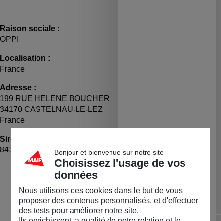
Raison sociale :
OPPI
Localisation :
France
Adresse :
199 RUE HELENE BOUCHER
34170 CASTELNAU-LE-LEZ
France
Siret :
TVA :
84165237300017
FR86841652373
Bonjour et bienvenue sur notre site
Choisissez l'usage de vos
LA BOUTIQUE
données
Permanente
Nous utilisons des cookies dans le but de vous
proposer des contenus personnalisés, et d'effectuer
Diapositive précédente
Dia
des tests pour améliorer notre site.
Ils enrichissent la qualité de notre relation et le