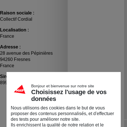
Raison sociale :
Collectif Cordial
Localisation :
France
Adresse :
28 avenue des Pépinières
94260 Fresnes
France
Siret :
TVA :
89932566600027
FR95899325666
Bonjour et bienvenue sur notre site
Choisissez l'usage de vos
LA BOUTIQUE
données
Permanente
Nous utilisons des cookies dans le but de vous
proposer des contenus personnalisés, et d'effectuer
Diapositive précédente
Dia
des tests pour améliorer notre site.
Ils enrichissent la qualité de notre relation et le