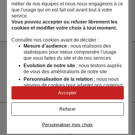
métier de nos équipes et nous nous engageons à ce
NOUVEAUTÉS 🔥
MAISON & ART DE
LOISIRS & TECH
CAPSULES &
que l'usage qui en est fait soit avant tout à votre
VIVRE
RÉGIONS
service.
Voir toute la boutique
Vous pouvez accepter ou refuser librement les
cookies et modifier votre choix à tout moment.
Connaître nos cookies avant de décider :
Mesure d’audience
: nous réalisons des
statistiques pour mieux comprendre l’usage
Paiement
Livraison
que vous faites du site et de nos services
100% sécurisé
rapide
Evolution de notre site
: nous testons auprès
de vous des améliorations de notre site
Un service client
Vendeurs
Personnalisation de la relation
: nous nous
à votre écoute
sélectionnés
et certifiés
servons de cookies pour adapter nos contenus
et personnaliser nos offres
Accepter
Univers publicitaire
: nous utilisons avec nos
partenaires des cookies pour afficher des
Refuser
publicités personnalisées
Ne manquez pas votre
Connaître notre politique cookies et la liste de nos
Personnaliser mes choix
prochaine vente !
partenaires