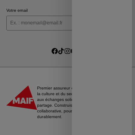
Votre email
Je souhaite recevoir les informations de la programmation
culturelle du MSC
Je souhaite recevoir les alertes des ventes découvertes du
Suivre sur Facebook
Suivre sur TikTok
Suivre sur Instagram
Suivre sur Youtube
Suivre sur Linkedin
MSC
Premier assureur du monde de l’éducation, de
la culture et du secteur associatif, La MAIF croit
aux échanges solidaires, à l’entraide et au
partage. Construisons une société plus
collaborative, pour vivre ensemble…
durablement.