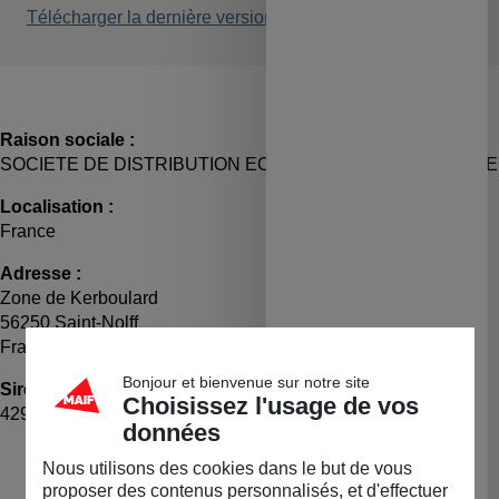
Télécharger la dernière version des CGV
Raison sociale :
SOCIETE DE DISTRIBUTION ECOLOGIQUE DE BRETAGNE
Localisation :
France
Adresse :
Zone de Kerboulard
56250 Saint-Nolff
France
Bonjour et bienvenue sur notre site
Siret :
TVA :
Choisissez l'usage de vos
42921631000046
FR35429216310
données
LA BOUTIQUE
Nous utilisons des cookies dans le but de vous
proposer des contenus personnalisés, et d'effectuer