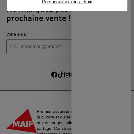
Personnaliser mes choix
partenaires
Ne manquez pas votre
prochaine vente !
Votre email
Je souhaite recevoir les informations de la programmation
culturelle du MSC
Je souhaite recevoir les alertes des ventes découvertes du
Suivre sur Facebook
Suivre sur TikTok
Suivre sur Instagram
Suivre sur Youtube
Suivre sur Linkedin
MSC
Premier assureur du monde de l’éducation, de
la culture et du secteur associatif, La MAIF croit
aux échanges solidaires, à l’entraide et au
partage. Construisons une société plus