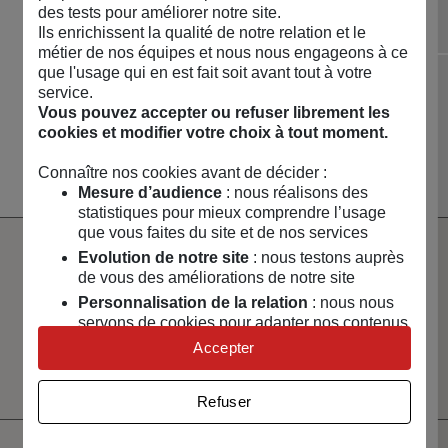
Permanente
des tests pour améliorer notre site.
Ils enrichissent la qualité de notre relation et le
Diapositive précédente
Dia
métier de nos équipes et nous nous engageons à ce
que l'usage qui en est fait soit avant tout à votre
service.
NOUVEAUTÉS 🔥
MAISON & ART DE
LOISIRS & TECH
CAPSULES &
Vous pouvez accepter ou refuser librement les
VIVRE
RÉGIONS
cookies et modifier votre choix à tout moment.
Voir toute la boutique
Connaître nos cookies avant de décider :
Mesure d’audience
: nous réalisons des
statistiques pour mieux comprendre l’usage
que vous faites du site et de nos services
Evolution de notre site
: nous testons auprès
Paiement
Livraison
de vous des améliorations de notre site
100% sécurisé
rapide
Personnalisation de la relation
: nous nous
servons de cookies pour adapter nos contenus
Un service client
Vendeurs
et personnaliser nos offres
à votre écoute
sélectionnés
Accepter
et certifiés
Univers publicitaire
: nous utilisons avec nos
partenaires des cookies pour afficher des
Refuser
publicités personnalisées
Connaître notre politique cookies et la liste de nos