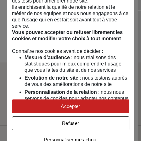
des tests pour améliorer notre site.
Ils enrichissent la qualité de notre relation et le
Diapositive précédente
Dia
métier de nos équipes et nous nous engageons à ce
que l'usage qui en est fait soit avant tout à votre
NOUVEAUTÉS 🔥
MAISON & ART DE
LOISIRS & TECH
CAPSULES &
service.
VIVRE
RÉGIONS
Vous pouvez accepter ou refuser librement les
Voir toute la boutique
cookies et modifier votre choix à tout moment.
Connaître nos cookies avant de décider :
Mesure d’audience
: nous réalisons des
statistiques pour mieux comprendre l’usage
que vous faites du site et de nos services
Evolution de notre site
: nous testons auprès
Paiement
Livraison
100% sécurisé
rapide
de vous des améliorations de notre site
Personnalisation de la relation
: nous nous
Un service client
Vendeurs
servons de cookies pour adapter nos contenus
à votre écoute
sélectionnés
et personnaliser nos offres
Accepter
et certifiés
Univers publicitaire
: nous utilisons avec nos
partenaires des cookies pour afficher des
Refuser
publicités personnalisées
Connaître notre politique cookies et la liste de nos
Personnaliser mes choix