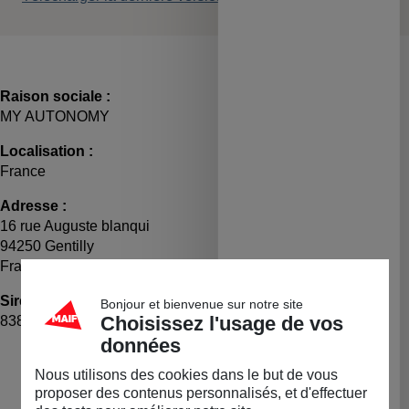
Raison sociale :
MY AUTONOMY
Localisation :
France
Adresse :
16 rue Auguste blanqui
94250 Gentilly
France
Siret :
TVA :
Bonjour et bienvenue sur notre site
Choisissez l'usage de vos
83858547900010
FR48838585479
données
LA BOUTIQUE
Nous utilisons des cookies dans le but de vous
Permanente
proposer des contenus personnalisés, et d'effectuer