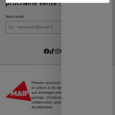
prochaine vente !
Votre email
Je souhaite recevoir les informations de la programmation
culturelle du MSC
Je souhaite recevoir les alertes des ventes découvertes du
Suivre sur Facebook
Suivre sur TikTok
Suivre sur Instagram
Suivre sur Youtube
Suivre sur Linkedin
MSC
Premier assureur du monde de l’éducation, de
la culture et du secteur associatif, La MAIF croit
aux échanges solidaires, à l’entraide et au
partage. Construisons une société plus
collaborative, pour vivre ensemble…
durablement.