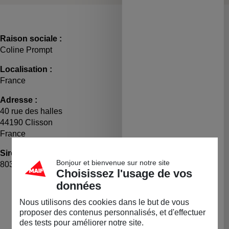
Raison sociale :
Coline Prompt
Localisation :
France
Adresse :
40 rue des halles
44190 Clisson
France
Siret :
TVA :
Bonjour et bienvenue sur notre site
80309139600025
FR34803091396
Choisissez l'usage de vos
LA BOUTIQUE
données
Nous utilisons des cookies dans le but de vous
Permanente
proposer des contenus personnalisés, et d'effectuer
des tests pour améliorer notre site.
Diapositive précédente
Dia