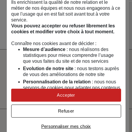
Ils enrichissent la qualité de notre relation et le
métier de nos équipes et nous nous engageons à ce
NOUVEAUTÉS 🔥
MAISON & ART DE
que l'usage qui en est fait soit avant tout à votre
LOISIRS & TECH
CAPSULES &
VIVRE
service.
RÉGIONS
Voir toute la boutique
Vous pouvez accepter ou refuser librement les
cookies et modifier votre choix à tout moment.
Connaître nos cookies avant de décider :
Mesure d’audience
: nous réalisons des
statistiques pour mieux comprendre l’usage
que vous faites du site et de nos services
Paiement
Livraison
Evolution de notre site
: nous testons auprès
100% sécurisé
rapide
de vous des améliorations de notre site
Personnalisation de la relation
: nous nous
Un service client
Vendeurs
à votre écoute
sélectionnés
servons de cookies pour adapter nos contenus
et certifiés
et personnaliser nos offres
Accepter
Univers publicitaire
: nous utilisons avec nos
partenaires des cookies pour afficher des
Refuser
publicités personnalisées
Connaître notre politique cookies et la liste de nos
Ne manquez pas votre
Personnaliser mes choix
partenaires