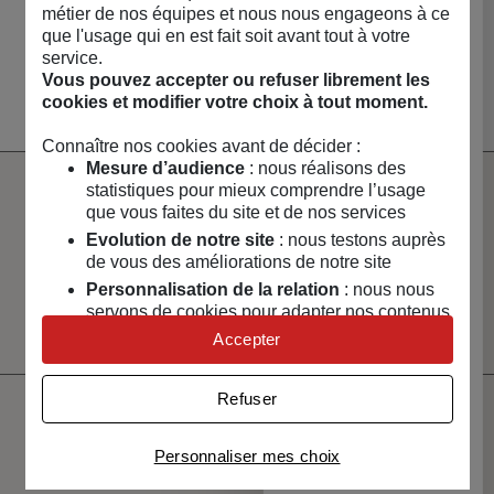
métier de nos équipes et nous nous engageons à ce
NOUVEAUTÉS 🔥
MAISON & ART DE
LOISIRS & TECH
CAPSULES &
que l'usage qui en est fait soit avant tout à votre
VIVRE
RÉGIONS
service.
Voir toute la boutique
Vous pouvez accepter ou refuser librement les
cookies et modifier votre choix à tout moment.
Connaître nos cookies avant de décider :
Mesure d’audience
: nous réalisons des
statistiques pour mieux comprendre l’usage
Paiement
Livraison
que vous faites du site et de nos services
100% sécurisé
rapide
Evolution de notre site
: nous testons auprès
de vous des améliorations de notre site
Un service client
Vendeurs
Personnalisation de la relation
: nous nous
à votre écoute
sélectionnés
et certifiés
servons de cookies pour adapter nos contenus
et personnaliser nos offres
Accepter
Univers publicitaire
: nous utilisons avec nos
partenaires des cookies pour afficher des
Refuser
publicités personnalisées
Ne manquez pas votre
Connaître notre politique cookies et la liste de nos
Personnaliser mes choix
prochaine vente !
partenaires