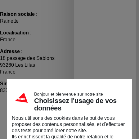
Raison sociale :
Rainette
Localisation :
France
Adresse :
18 passage des Sablons
93260 Les Lilas
France
Siret :
TVA :
83383668700016
FR62833836687
Bonjour et bienvenue sur notre site
Choisissez l'usage de vos
LA BOUTIQUE
données
Permanente
Nous utilisons des cookies dans le but de vous
proposer des contenus personnalisés, et d'effectuer
Diapositive précédente
Dia
des tests pour améliorer notre site.
Ils enrichissent la qualité de notre relation et le