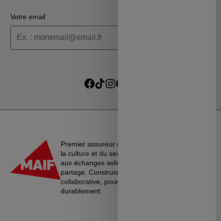
Votre email
Je souhaite recevoir les informations de la programmation
culturelle du MSC
Je souhaite recevoir les alertes des ventes découvertes du
Suivre sur Facebook
Suivre sur TikTok
Suivre sur Instagram
Suivre sur Youtube
Suivre sur Linkedin
MSC
Premier assureur du monde de l’éducation, de
la culture et du secteur associatif, La MAIF croit
aux échanges solidaires, à l’entraide et au
partage. Construisons une société plus
collaborative, pour vivre ensemble…
durablement.