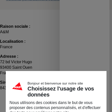
Raison sociale :
A&M
Localisation :
France
Adresse :
72 bd Victor Hugo
93400 Saint Ouen
France
Siret :
TVA :
Bonjour et bienvenue sur notre site
Choisissez l'usage de vos
84323837900021
FR60843238379
données
LA BOUTIQUE
Nous utilisons des cookies dans le but de vous
Permanente
proposer des contenus personnalisés, et d'effectuer