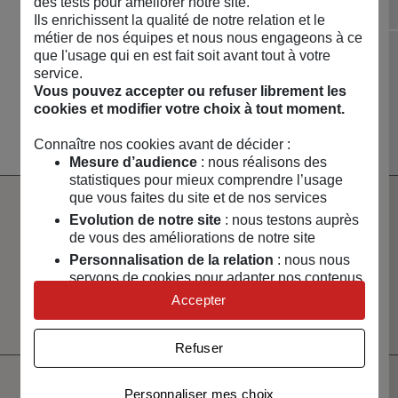
des tests pour améliorer notre site.
Ils enrichissent la qualité de notre relation et le
Diapositive précédente
Dia
métier de nos équipes et nous nous engageons à ce
que l'usage qui en est fait soit avant tout à votre
NOUVEAUTÉS 🔥
MAISON & ART DE
LOISIRS & TECH
CAPSULES &
service.
VIVRE
RÉGIONS
Vous pouvez accepter ou refuser librement les
Voir toute la boutique
cookies et modifier votre choix à tout moment.
Connaître nos cookies avant de décider :
Mesure d’audience
: nous réalisons des
statistiques pour mieux comprendre l’usage
que vous faites du site et de nos services
Evolution de notre site
: nous testons auprès
Paiement
Livraison
100% sécurisé
rapide
de vous des améliorations de notre site
Personnalisation de la relation
: nous nous
Un service client
Vendeurs
servons de cookies pour adapter nos contenus
à votre écoute
sélectionnés
et personnaliser nos offres
Accepter
et certifiés
Univers publicitaire
: nous utilisons avec nos
partenaires des cookies pour afficher des
Refuser
publicités personnalisées
Connaître notre politique cookies et la liste de nos
Personnaliser mes choix