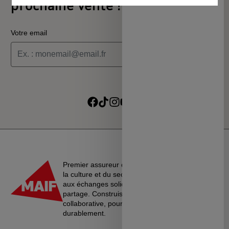
prochaine vente !
Votre email
Je souhaite recevoir les informations de la programmation
culturelle du MSC
Je souhaite recevoir les alertes des ventes découvertes du
Suivre sur Facebook
Suivre sur TikTok
Suivre sur Instagram
Suivre sur Youtube
Suivre sur Linkedin
MSC
Premier assureur du monde de l’éducation, de
la culture et du secteur associatif, La MAIF croit
aux échanges solidaires, à l’entraide et au
partage. Construisons une société plus
collaborative, pour vivre ensemble…
durablement.