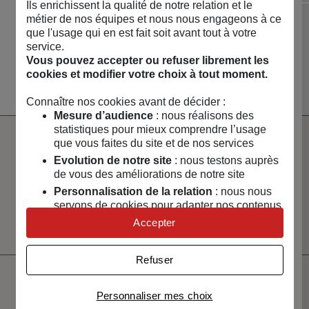
Ils enrichissent la qualité de notre relation et le
métier de nos équipes et nous nous engageons à ce
NOUVEAUTÉS 🔥
MAISON & ART DE
que l'usage qui en est fait soit avant tout à votre
LOISIRS & TECH
CAPSULES &
VIVRE
service.
RÉGIONS
Voir toute la boutique
Vous pouvez accepter ou refuser librement les
cookies et modifier votre choix à tout moment.
Connaître nos cookies avant de décider :
Mesure d’audience
: nous réalisons des
statistiques pour mieux comprendre l’usage
que vous faites du site et de nos services
Paiement
Livraison
Evolution de notre site
: nous testons auprès
100% sécurisé
rapide
de vous des améliorations de notre site
Personnalisation de la relation
: nous nous
Un service client
Vendeurs
à votre écoute
sélectionnés
servons de cookies pour adapter nos contenus
et certifiés
et personnaliser nos offres
Accepter
Univers publicitaire
: nous utilisons avec nos
partenaires des cookies pour afficher des
Refuser
publicités personnalisées
Connaître notre politique cookies et la liste de nos
Ne manquez pas votre
Personnaliser mes choix
partenaires