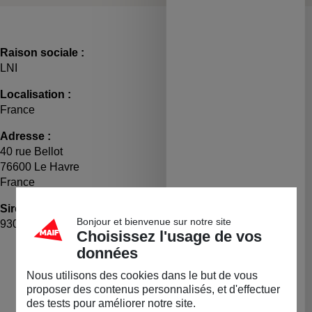
Raison sociale :
LNI
Localisation :
France
Adresse :
40 rue Bellot
76600 Le Havre
France
Siret :
TVA :
Bonjour et bienvenue sur notre site
93059265400014
FR22930592654
Choisissez l'usage de vos
LA BOUTIQUE
données
Nous utilisons des cookies dans le but de vous
Permanente
proposer des contenus personnalisés, et d'effectuer
des tests pour améliorer notre site.
Diapositive précédente
Dia