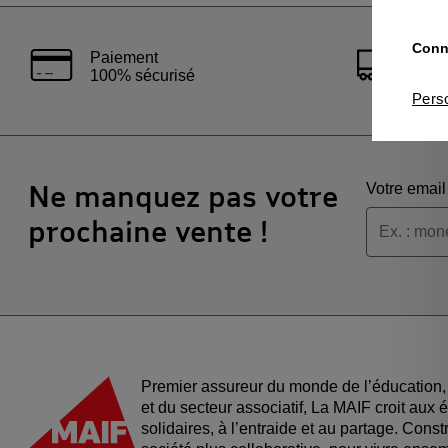
Conna
Paiement
Liv
100% sécurisé
rap
Pers
Ne manquez pas votre
Votre email
prochaine vente !
Je souha
Je souha
Premier assureur du monde de l’éducation, 
et du secteur associatif, La MAIF croit aux
solidaires, à l’entraide et au partage. Cons