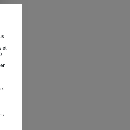
us
s et
à
ier
ux
MAISON & ART DE VIVRE
CAPSULES & RÉGIONS
es