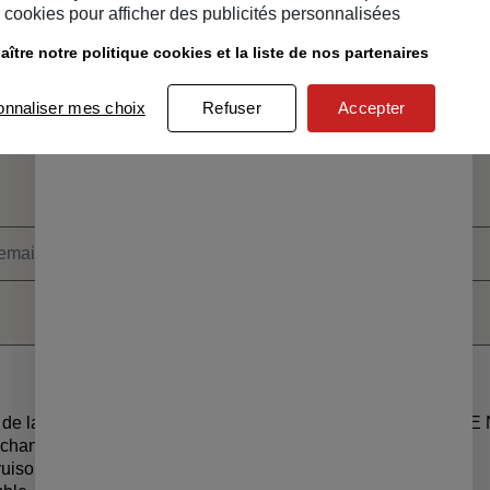
cookies pour afficher des publicités personnalisées
ître notre politique cookies et la liste de nos partenaires
raison
Un service client
ide
à votre écoute
onnaliser mes choix
Refuser
Accepter
ite recevoir les informations de la programmation culturelle d
ite recevoir les alertes des ventes découvertes du MSC
de la culture
CONTACT & FAQ
A PROPOS DE
 échanges
PROPOSER UN PRODUIT
LE LIEU
truisons une