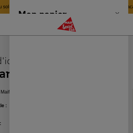
 soleil 🏖️ pour revenir en pleine forme le 24 août ! Bonnes v
Mon panier
Fermer 
MAIF Social Club
'identité :
arinette
 Maif Social Club depuis le 06/05/2026
le :
M
: