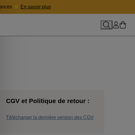
acances ☀️
En savoir plus
le panier
Rechercher
Se conne
Mon p
CGV et Politique de retour :
Télécharger la dernière version des CGV