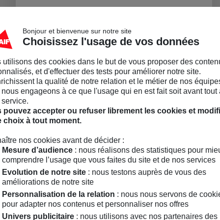
E BINET
Bonjour et bienvenue sur notre site
Choisissez l'usage de vos données
 utilisons des cookies dans le but de vous proposer des conten
TVA :
nnalisés, et d'effectuer des tests pour améliorer notre site.
0029
FR78915084248
nrichissent la qualité de notre relation et le métier de nos équipe
nous engageons à ce que l'usage qui en est fait soit avant tout 
LA BOUTIQUE
 service.
 pouvez accepter ou refuser librement les cookies et modif
Permanente
e choix à tout moment.
Diapositive suivante
aître nos cookies avant de décider :
Mesure d’audience
: nous réalisons des statistiques pour mie
NOUVEAUTÉS 🔥
comprendre l’usage que vous faites du site et de nos services
LOISIRS & TECH
Evolution de notre site
: nous testons auprès de vous des
améliorations de notre site
Voir toute la boutique
Personnalisation de la relation
: nous nous servons de cooki
pour adapter nos contenus et personnaliser nos offres
Univers publicitaire
: nous utilisons avec nos partenaires des