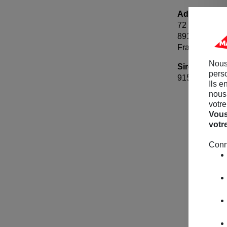
Adresse :
72 RUE REN
89100 SENS
France
Nous
Siret :
perso
9150842480
Ils e
nous 
votre
Vous
votr
Diapositive précédente
Conn