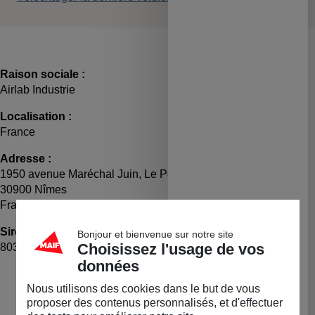
Raison sociale :
Airlab Industrie
Localisation :
France
Adresse :
1950 avenue Maréchal Juin, Le Polygone, Bâtiment B
30900 Nîmes
France
Siret :
TVA :
Bonjour et bienvenue sur notre site
Choisissez l'usage de vos
80325670000029
FR82803256700
données
LA BOUTIQUE
Nous utilisons des cookies dans le but de vous
Permanente
proposer des contenus personnalisés, et d'effectuer