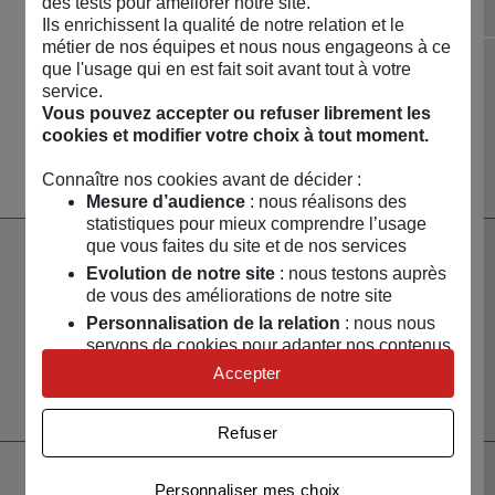
des tests pour améliorer notre site.
Ils enrichissent la qualité de notre relation et le
Diapositive précédente
Dia
métier de nos équipes et nous nous engageons à ce
que l'usage qui en est fait soit avant tout à votre
NOUVEAUTÉS 🔥
MAISON & ART DE
LOISIRS & TECH
CAPSULES &
service.
VIVRE
RÉGIONS
Vous pouvez accepter ou refuser librement les
Voir toute la boutique
cookies et modifier votre choix à tout moment.
Connaître nos cookies avant de décider :
Mesure d’audience
: nous réalisons des
statistiques pour mieux comprendre l’usage
que vous faites du site et de nos services
Evolution de notre site
: nous testons auprès
Paiement
Livraison
100% sécurisé
rapide
de vous des améliorations de notre site
Personnalisation de la relation
: nous nous
Un service client
Vendeurs
servons de cookies pour adapter nos contenus
à votre écoute
sélectionnés
et personnaliser nos offres
Accepter
et certifiés
Univers publicitaire
: nous utilisons avec nos
partenaires des cookies pour afficher des
Refuser
publicités personnalisées
Connaître notre politique cookies et la liste de nos
Personnaliser mes choix