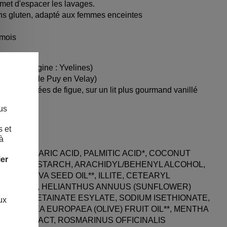
ermet d'espacer les lavages.
s gluten, adapté aux femmes enceintes
 mois
nourrit (origine : Yvelines)
te (origine : le Puy en Velay)
ées et fruitées de figue, sur un lit plus gourmand vanillé
us
es
s et
à
ATE, STEARIC ACID, PALMITIC ACID*, COCONUT
ier
YS (CORN) STARCH, ARACHIDYL/BEHENYL ALCOHOL,
IS SATIVA SEED OIL**, ILLITE, CETEARYL
TEARATE**, HELIANTHUS ANNUUS (SUNFLOWER)
BEHENYL BETAINATE ESYLATE, SODIUM ISETHIONATE,
ux
E**, OLEA EUROPAEA (OLIVE) FRUIT OIL**, MENTHA
LEAF EXTRACT, ROSMARINUS OFFICINALIS