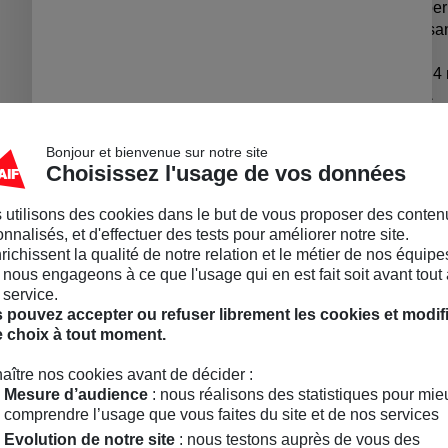
coiffage et les silicones et p
✔
Vegan, biodégradable, san
Poids :
100gr |
Durée :
3 à 4
✅
ACTIFS & BÉNÉFICES
• Huile de chanvre : apaise et 
Bonjour et bienvenue sur notre site
• Argile verte : action purifian
Choisissez l'usage de vos données
• Parfum : frais, notes menthol
chocolat (origine : Grasse)
 utilisons des cookies dans le but de vous proposer des conten
Caractéristiqu
nnalisés, et d'effectuer des tests pour améliorer notre site.
nrichissent la qualité de notre relation et le métier de nos équipe
Ingrédients :
nous engageons à ce que l'usage qui en est fait soit avant tout 
 service.
SODIUM COCOYL ISETHION
 pouvez accepter ou refuser librement les cookies et modif
ACID, GLYCERIN, ZEA MA
e choix à tout moment.
MONTMORILLONITE, CANNAB
ALCOHOL**, GLYCERYL S
aître nos cookies avant de décider :
SEED OIL**, ARACHIDYL/
Mesure d’audience
: nous réalisons des statistiques pour mie
SODIUM OLIVOYL GLUTAMAT
comprendre l’usage que vous faites du site et de nos services
PIPERITA (PEPPERMINT) 
Evolution de notre site
: nous testons auprès de vous des