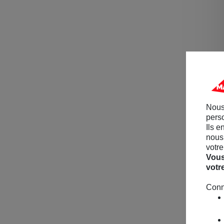
Nous
perso
Ils e
nous 
votre
Vous
votr
Conn