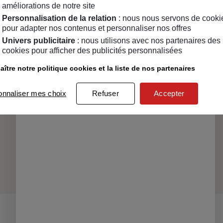
(ROSEMARY) EXTRACT**, 
améliorations de notre site
HYDROGENATED OLIVE OIL
Personnalisation de la relation
: nous nous servons de cooki
TOCOPHEROL, CITRIC ACI
pour adapter nos contenus et personnaliser nos offres
Univers publicitaire
: nous utilisons avec nos partenaires des
*ingrédient issu de l'olive
cookies pour afficher des publicités personnalisées
**ingrédients issus de l’agric
ître notre politique cookies et la liste de nos partenaires
Vendu par
MAIF Social Club 
onnaliser mes choix
Refuser
Accepter
La marque Umaï