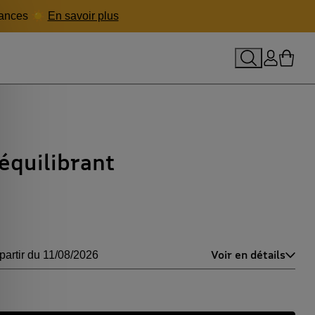
acances ☀️
En savoir plus
le panier
Rechercher
Se conne
Mon p
équilibrant
Voir en détails
partir du 11/08/2026