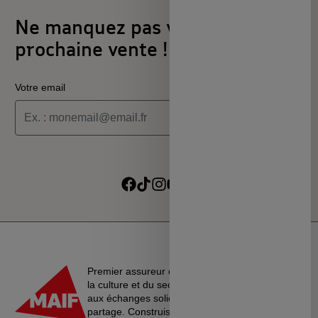
Ne manquez pas votre
prochaine vente !
Votre email
Je souhaite recevoir les informations de la programmation
culturelle du MSC
Je souhaite recevoir les alertes des ventes découvertes du
Suivre sur Facebook
Suivre sur TikTok
Suivre sur Instagram
Suivre sur Youtube
Suivre sur Linkedin
MSC
Premier assureur du monde de l’éducation, de
la culture et du secteur associatif, La MAIF croit
aux échanges solidaires, à l’entraide et au
partage. Construisons une société plus