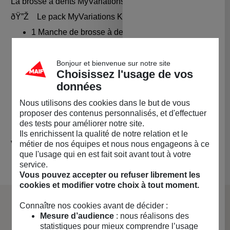
La
bross
e à dents
MyVariation
s Kids est
garantie 2 ans
.
ðŸ”Ž
Le pack
MyVariation
s
Kids comprend :
1 Manche de brosse à dents électrique sonique
MyVariations
Kids
1 Tête de brosse Kids avec capuchon de
Bonjour et bienvenue sur notre site
Choisissez l'usage de vos
protection.
données
1 planche de 28 autocollants pour personnaliser la
Nous utilisons des cookies dans le but de vous
brosse
proposer des contenus personnalisés, et d'effectuer
des tests pour améliorer notre site.
1 Câble de chargement USB-C
Ils enrichissent la qualité de notre relation et le
Vendu par
MAIF Social Club (MAIF)
métier de nos équipes et nous nous engageons à ce
que l'usage qui en est fait soit avant tout à votre
service.
Vous pouvez accepter ou refuser librement les
cookies et modifier votre choix à tout moment.
Connaître nos cookies avant de décider :
La marque MyVariations
Mesure d’audience
: nous réalisons des
statistiques pour mieux comprendre l’usage