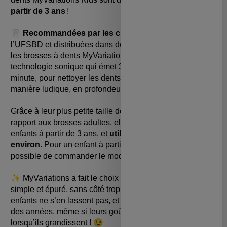
partir de 3 ans
!
🦷
Recommandée
s par les chirurgiens-dentistes
de
l’UFSBD et distribuées dans des milliers de pharmacies,
les brosses à dents
MyVariation
s
Kids utilisent la
technologie sonique qui émet 35 000 vibrations par
minute, pour nettoyer les dents de vos enfants de
manière ludique, en profondeur et tout en douceur.
Grâc
e à leur plus petite taille de manche et de tête par
rapport aux brosses adultes, elles sont
adaptées
pour les
enfants à partir de 3 ans, et
utilisables jusqu’à 12 ans
environ
. Pour un enfant à partir de 9-10 ans, il est
possible de commander l
e modèle
directement.
✨
M
yV
ariation
s
a
fait le choix de garder un design
simple et épuré, sans côté trop "bébé" pour que vos
enfants ne s’en lassent pas, et puissent la garder au fil
des années, même si leurs goûts et intérêts changent
lorsqu’ils grandissent !
😉