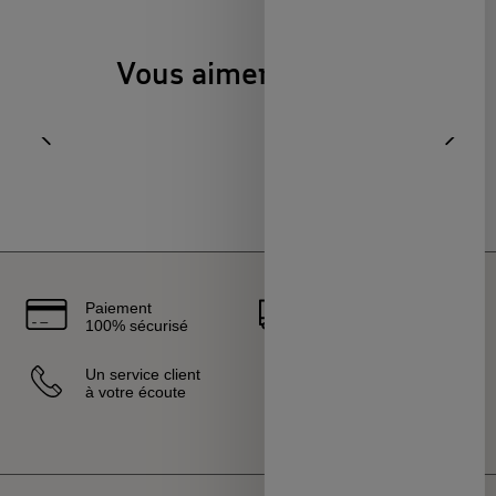
Vous aimerez aussi
Aller à l'élément précédent
Diapo
Paiement
Livraison
100% sécurisé
rapide
Un service client
Vendeurs
à votre écoute
sélectionnés
et certifiés