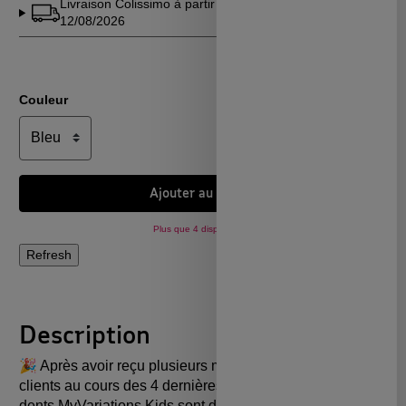
Livraison Colissimo à partir du
Voir en
12/08/2026
détails
Couleur
Ajouter au panier
Plus que 4 disponibles !
Description
🎉
A
prè
s avoir reçu plusieurs milliers de demandes
clients au cours des 4 dernières années, les brosses à
dents
MyVariation
s
Kids sont désormais disponibles,
à