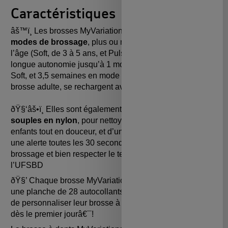
Caractéristiques
âš™
ï¸
Les brosses
MyVariation
s
Kids disposent de
2
modes de brossage
, plus ou moins puissants selon
l’âge
(Soft, de 3 à 5 ans, et Pulse, de 6 à 12 ans), d’une
longue autonomie jusqu’à 1 mois de batterie (
en
mode
Soft
, et 3,5 semaines en mode Pulse
), et tout comme la
brosse adulte, se rechargent
avec un câble
USB-C.
ðŸ§‘
âš•
ï¸
Elle
s sont également équipées de
poils
souples en nylon
, pour nettoyer les dents de vos
enfants tout en douceur, et d’un minuteur de 2 Min avec
une alerte toutes les 30 secondes, pour guider le
brossage et bien respecter le temps recommandé par
l’UFSBD
ðŸ§’
Ch
aque
brosse
MyVariation
s
Kids est livrée avec
une planche de 28 autocollants, qui permet aux enfants
de personnaliser leur brosse à dents et de se l’approprier
dès le premier jourâ€¯!