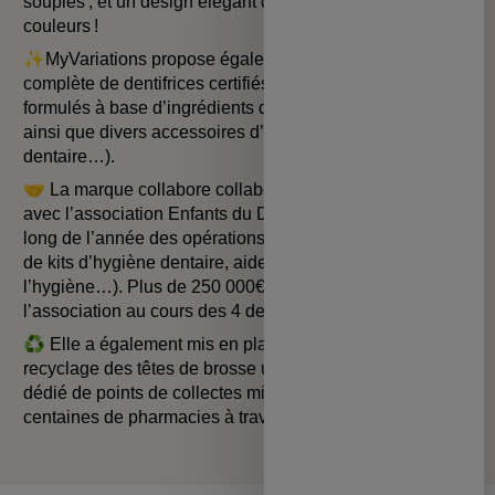
souples ; et un design élégant disponibles en plusieurs
couleurs !
✨MyVariations propose également une gamme
complète de dentifrices certifiés bio Cosmos Organic,
formulés à base d’ingrédients d’origine 100% naturelle,
ainsi que divers accessoires d’hygiène dentaire (fil
dentaire…).
🤝 La marque collabore collabore depuis son lancement
avec l’association Enfants du Désert, en finançant tout au
long de l’année des opérations humanitaires (distribution
de kits d’hygiène dentaire, aide à l’accès à l’éducation, à
l’hygiène…). Plus de 250 000€ ont été reversés à
l’association au cours des 4 dernières années.
♻️ Elle a également mis en place un système de
recyclage des têtes de brosse usagées, via son réseau
dédié de points de collectes mis en place dans des
centaines de pharmacies à travers toute la France.