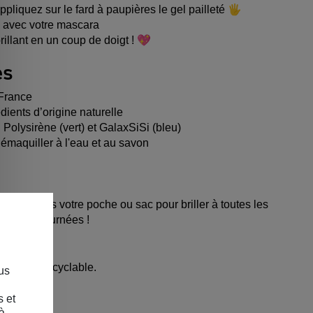
appliquez sur le fard à paupières le gel pailleté 🖐
p avec votre mascara
rillant en un coup de doigt ! 💖
es
France
ents d’origine naturelle
: Polysirène (vert) et GalaxSiSi (bleu)
démaquiller à l'eau et au savon
ssez-le dans votre poche ou sac pour briller à toutes les
irées ou journées !
lastique recyclable.
us
(MAIF)
s et
à