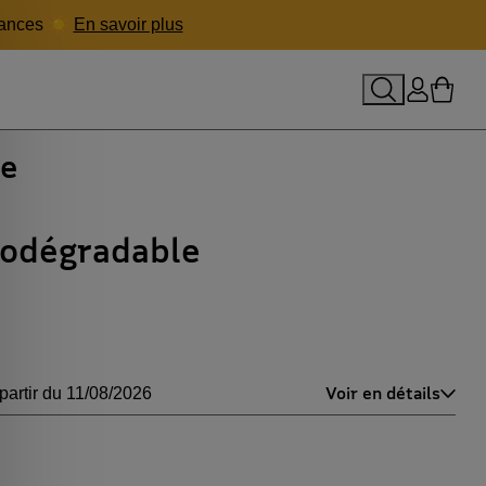
acances ☀️
En savoir plus
le panier
Rechercher
Se conne
Mon p
te
biodégradable
Voir en détails
partir du 11/08/2026