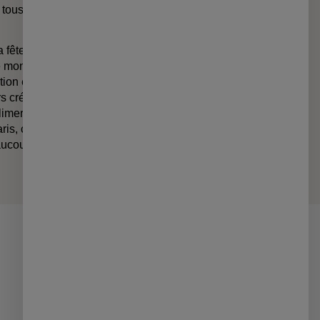
 tous.
a fête inclusive et la joie sans
e monde, partout, tout le
on et la positivité, sans
 créatifs, du maquillage à la
imer le visage, les cheveux,
aris, comme l’e-shop, invite à
aucoup de paillettes à
Vous aimerez aussi