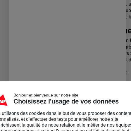
À l'aide de votre doigt, 
Finalisez votre make-u
Et voilà un maquillage b
Caractéristiqu
ðŸ‡«ðŸ‡· Fabriqué en 
Composé à 96% d’ingrédi
Disponible en 2 coloris 
Facile à appliquer et à 
Longue tenue
ðŸ¥¥ Un parfum Coco
Kids friendly
Facile à transporter, gli
occasions : festivals, so
Bonjour et bienvenue sur notre site
Choisissez l'usage de vos données
Contenance : 10ml.
Pot en verre et couvercle en p
 utilisons des cookies dans le but de vous proposer des conten
nnalisés, et d'effectuer des tests pour améliorer notre site.
Vendu par
MAIF Social Club 
nrichissent la qualité de notre relation et le métier de nos équipe
nous engageons à ce que l'usage qui en est fait soit avant tout 