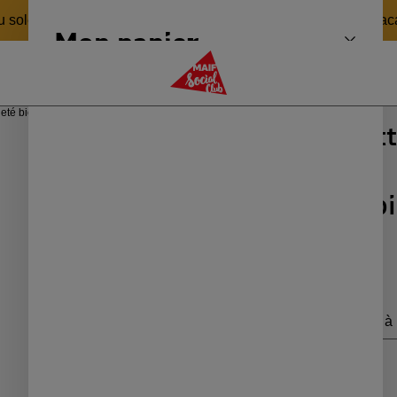
 soleil 🏖️ pour revenir en pleine forme le 24 août ! Bonnes v
Mon panier
Fermer 
MAIF Social Club
lleté biodégradable
Si Si La Paillet
Gel pailleté 
16,90 €
Livraison Colissimo à 