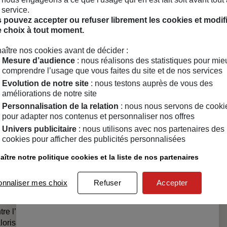
 service.
 pouvez accepter ou refuser librement les cookies et modif
e choix à tout moment.
La marque Si Si La Paillette
aître nos cookies avant de décider :
Mesure d’audience
: nous réalisons des statistiques pour mie
comprendre l’usage que vous faites du site et de nos services
Evolution de notre site
: nous testons auprès de vous des
améliorations de notre site
Paillette a été fondée par
Personnalisation de la relation
: nous nous servons de cooki
ur bande de copines et de
pour adapter nos contenus et personnaliser nos offres
nt plus belle, plus joyeuse et
Univers publicitaire
: nous utilisons avec nos partenaires des
nuits parisiennes, la marque
cookies pour afficher des publicités personnalisées
ès 2019 de ne proposer que
 de plantes, pour préserver la
ître notre politique cookies et la liste de nos partenaires
 de l’environnement.
onnaliser mes choix
Refuser
Accepter
er : les paillettes se
 emballages sont recyclables
entre l’Allemagne et la France.
risant ainsi l’inclusion et le