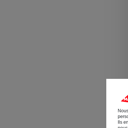
Nous
perso
Ils e
nous 