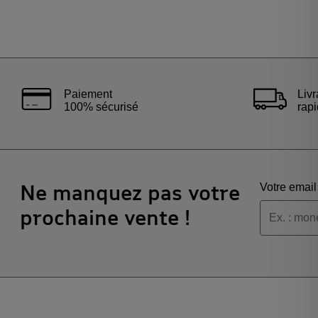
Paiement
Liv
100% sécurisé
rap
Ne manquez pas votre
Votre email
prochaine vente !
Je souha
Je souha