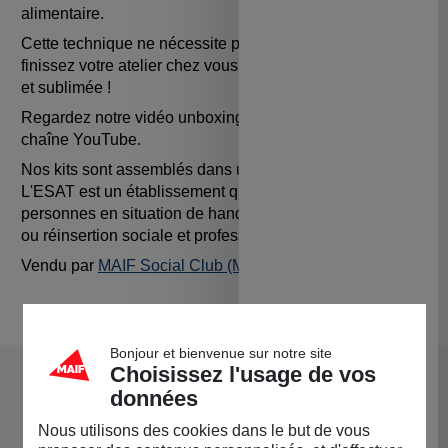
alimentaire.
Cette technique ne nécessite pas de cuisson. Vous
finissez votre atelier chez vous, avec une pièce réparée
et sublimée !
Regardez notre vidéo unboxing de notre kit sur notre
chaîne YouTube.
Nos kits sont assemblés dans un
ESAT partenaire
. 🤝
L'ESAT est un établissement qui accompagne des
personnes en situation de handicap, et vise leur insertion
ou réinsertion sociale et professionnelle.
Vendu par
MAIF Social Club (MAIF)
Bonjour et bienvenue sur notre site
Choisissez l'usage de vos
données
La marque Céramicafé
Geneviève
Nous utilisons des cookies dans le but de vous