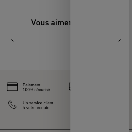
Vous aimerez aussi
Aller à l'élément précédent
Diapo
Paiement
Livraison
100% sécurisé
rapide
Un service client
Vendeurs
à votre écoute
sélectionnés
et certifiés