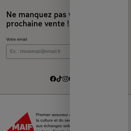
Ne manquez pas votre
prochaine vente !
Votre email
Je souhaite recevoir les informations de la programmation
culturelle du MSC
Je souhaite recevoir les alertes des ventes découvertes du
Suivre sur Facebook
Suivre sur TikTok
Suivre sur Instagram
Suivre sur Youtube
Suivre sur Linkedin
MSC
Premier assureur du monde de l’éducation, de
la culture et du secteur associatif, La MAIF croit
aux échanges solidaires, à l’entraide et au