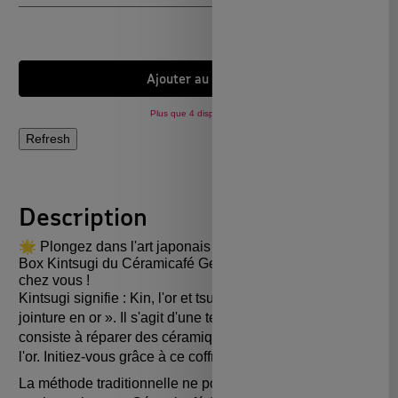
Ajouter au panier
Plus que 4 disponibles !
Description
🌟 Plongez dans l'art japonais de la réparation avec la
Box Kintsugi du Céramicafé Geneviève, directement
chez vous !
Kintsugi signifie : Kin, l'or et tsugi, la jointure :
金継ぎ
, «
jointure en or ». Il s'agit d'une technique japonaise qui
consiste à réparer des céramiques cassées avec de
l'or.
Initiez-vous grâce à ce coffret
DIY facile d'utilisation
.
La méthode traditionnelle ne pouvant être réalisée en