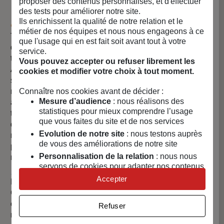
proposer des contenus personnalisés, et d'effectuer
des tests pour améliorer notre site.
Ils enrichissent la qualité de notre relation et le
🎨 La naissance du Céramicafé Geneviève
métier de nos équipes et nous nous engageons à ce
Tout commence en 2018 lorsque Geneviève, Parisienne
que l'usage qui en est fait soit avant tout à votre
de naissance et ancienne experte-comptable, effectue un
service.
tournant professionnel inspiré par une expérience en
Vous pouvez accepter ou refuser librement les
Allemagne. Là-bas, elle découvre les ateliers de peinture
cookies et modifier votre choix à tout moment.
sur céramique, un concept alors inexistant à Paris. De
Connaître nos cookies avant de décider :
retour en France, poussée par l’envie de retrouver cette
Mesure d’audience
: nous réalisons des
ambiance créative et conviviale, elle décide d’ouvrir le
statistiques pour mieux comprendre l’usage
tout premier céramicafé de Paris. Rapidement, l’adresse
que vous faites du site et de nos services
du 11ᵉ arrondissement devient un lieu chaleureux où se
Evolution de notre site
: nous testons auprès
réunissent amateurs et curieux pour peindre, modeler et
de vous des améliorations de notre site
partager un bon moment autour d’une boisson, donnant
Personnalisation de la relation
: nous nous
naissance à la success story du Céramicafé Geneviève.
servons de cookies pour adapter nos contenus
☕ Un concept hybride, convivial et inspirant
et personnaliser nos offres
Accepter
Plus qu’un simple atelier ou coffee shop, le Céramicafé
Univers publicitaire
: nous utilisons avec nos
Geneviève est pensé comme un espace de liberté et de
partenaires des cookies pour afficher des
créativité pour tous. On y trouve tout le matériel
Refuser
publicités personnalisées
nécessaire pour personnaliser ses céramiques, une