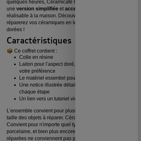
quelques heures, Céramicafé Geneviève vous propose
une
version simplifiée
et
accessible du Kintsugi
,
réalisable à la maison. Découvrez cette philosophie et
réparerez vos céramiques en les sublimant de cicatrices
dorées !
Caractéristiques
📦 Ce coffret contient :
Colle en résine
Laiton pour l'aspect doré, argenté ou cuivré, selon
votre préférence
Le matériel essentiel pour réaliser vos réparations
Une notice illustrée détaillée pour vous guider à
chaque étape
Un lien vers un tutoriel vidéo
L'ensemble convient pour plusieurs utilisations, selon la
taille des objets à réparer. Céramique non fournie.
Convient pour n'importe quel type de céramique (faïence,
porcelaine, et bien plus encore). Les pièces ainsi
réparées ne conviennent pas pour une utilisation