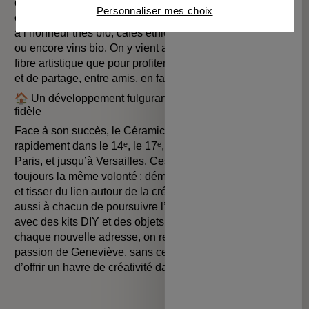
équipe bienveillante pour accompagner les novices
Connaître notre politique cookies et la liste de nos
Personnaliser mes choix
partenaires
comme les passionnés, et une carte gourmande mettant
à l’honneur thés bio, cafés éthiques, pâtisseries maison
ou encore vins bio. On y vient autant pour explorer sa
fibre artistique que pour profiter d’un moment de détente
et de partage, entre amis, en famille ou en solo.
🏠 Un développement fulgurant et une communauté
fidèle
Face à son succès, le Céramicafé Geneviève essaime
rapidement dans le 14ᵉ, le 17ᵉ, le 3ᵉ arrondissement de
Paris, et jusqu’à Versailles. Ces espaces cultivent
toujours la même volonté : démocratiser le geste artisanal
et tisser du lien autour de la création. L’e-shop permet
aussi à chacun de poursuivre l’expérience à la maison
avec des kits DIY et des objets faits main. Derrière
chaque nouvelle adresse, on retrouve l’énergie et la
passion de Geneviève, sans cesse animée par l’envie
d’offrir un havre de créativité dans la Ville Lumière.