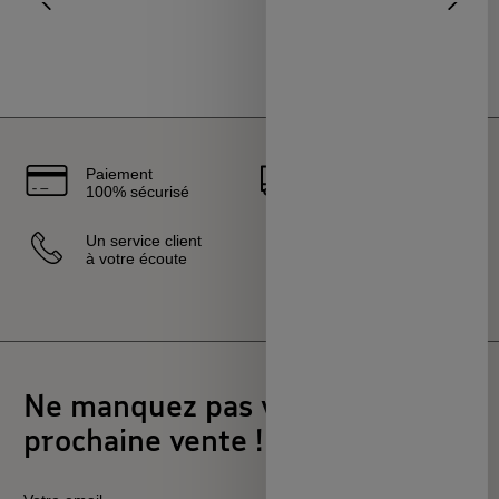
Aller à l'élément précédent
Diapo
Paiement
Livraison
100% sécurisé
rapide
Un service client
Vendeurs
à votre écoute
sélectionnés
et certifiés
Ne manquez pas votre
prochaine vente !