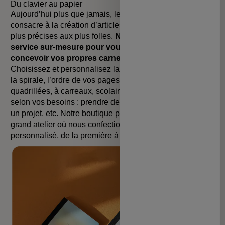
Du clavier au papier
Aujourd’hui plus que jamais, le studio Papier Tigre se
consacre à la création d’articles pour vos envies, des
plus précises aux plus folles.
Nous proposons un
service sur-mesure pour vous permettre de
concevoir vos propres carnets personnalisés
.
Choisissez et personnalisez la couverture, la couleur de
la spirale, l’ordre de vos pages (vierges, pointillées,
quadrillées, à carreaux, scolaires) et tous les détails
selon vos besoins : prendre des notes, dessiner, monter
un projet, etc. Notre boutique parisienne accueille un
grand atelier où nous confectionnons chaque carnet
personnalisé, de la première à la dernière page.