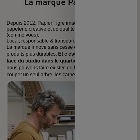
La marque Papier Tigre
Depuis 2012, Papier Tigre imagine et fabrique une
papeterie créative et de qualité qui sort de l’ordinaire
(comme vous).
Local, responsable & transparent
La marque innove sans cesse et continue de créer des
produits plus durables.
Et c’est grâce à l’atelier situé en
face du studio dans le quartier du Marais à Paris
que
nous pouvons faire exister, de façon artisanale et sans
couper un seul arbre, les carnets que vous adorez !