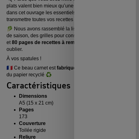
plats valent bien mieux qu’une étoile Michelin, retrouvez
dans cet ouvrage les essentiels pour bien conserver et
transmettre toutes vos recettes préférées.
🥬 Nous avons rassemblé la liste des fruits & légumes
de saison, des grilles pour conserver vos menus préférés
et
80 pages de recettes à remplir
pour ne jamais les
oublier.
À vos spatules !
🇫🇷 Ce beau carnet est
fabriqué
par nous à
Paris
avec
du papier recyclé ♻️
Caractéristiques
Dimensions
A5 (15 x 21 cm)
Pages
173
Couverture
Toilée rigide
Reliure