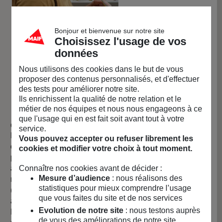
Bonjour et bienvenue sur notre site
Choisissez l'usage de vos
données
Nous utilisons des cookies dans le but de vous
proposer des contenus personnalisés, et d'effectuer
des tests pour améliorer notre site.
Ils enrichissent la qualité de notre relation et le
métier de nos équipes et nous nous engageons à ce
que l'usage qui en est fait soit avant tout à votre
Créatifs !
service.
Papier Tigre défend l’idée que nous sommes tous
Vous pouvez accepter ou refuser librement les
créatifs.
Vous proposer des collections originales de
cookies et modifier votre choix à tout moment.
produits fonctionnels
, ludiques et inattendus, c’est
aussi vous aider à développer votre créativité et
Connaître nos cookies avant de décider :
Mesure d’audience
: nous réalisons des
repousser vos limites. Des fournitures de bureau
statistiques pour mieux comprendre l’usage
(carnets, bloc-notes, calendriers, stylos-bille, trousses...)
que vous faites du site et de nos services
aux accessoires de maison (jeux, boîtes, lampes...)
Evolution de notre site
: nous testons auprès
Papier Tigre ne cesse de se surpasser pour que vous
de vous des améliorations de notre site