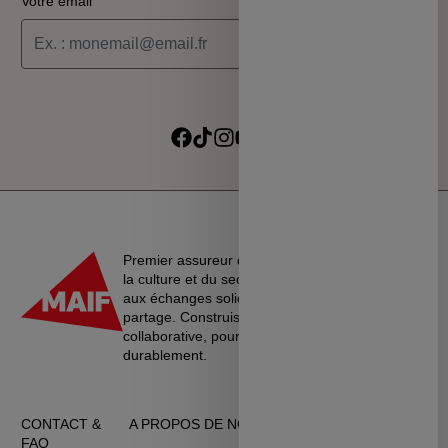
Votre email
Je souhaite recevoir les informations de la programmation
culturelle du MSC
Je souhaite recevoir les alertes des ventes découvertes du
Suivre sur Facebook
Suivre sur TikTok
Suivre sur Instagram
Suivre sur Youtube
Suivre sur Linkedin
MSC
Premier assureur du monde de l’éducation, de
la culture et du secteur associatif, La MAIF croit
aux échanges solidaires, à l’entraide et au
partage. Construisons une société plus
collaborative, pour vivre ensemble…
durablement.
CONTACT &
A PROPOS DE NOUS
CGU
FAQ