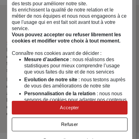
des tests pour améliorer notre site.
Ils enrichissent la qualité de notre relation et le
métier de nos équipes et nous nous engageons à ce
La marque Bijin
que l'usage qui en est fait soit avant tout à votre
service.
Vous pouvez accepter ou refuser librement les
cookies et modifier votre choix à tout moment.
📚 Notre histoire
Notre histoire est née d'une volonté : offrir à tous une eau
Connaître nos cookies avant de décider :
de qualité. Nous avons pour mission de démocratiser la
Mesure d’audience
: nous réalisons des
filtration de l'eau du robinet proposant des solutions
statistiques pour mieux comprendre l’usage
simples, économiques, durables et innovantes.
que vous faites du site et de nos services
Nous avons développé des filtres uniques (brevet
Evolution de notre site
: nous testons auprès
de vous des améliorations de notre site
déposé) et une carafe filtrante nouvelle génération pour
améliorer la filtration de l'eau et répondre aux enjeux de
Personnalisation de la relation
: nous nous
servons de cookies pour adapter nos contenus
la qualité de l'eau. Nos filtres et carafe sont le résultat
et personnaliser nos offres
d'une recherche approfondie et d'un engagement
Accepter
constant pour l'excellence et l'efficacité.
Univers publicitaire
: nous utilisons avec nos
partenaires des cookies pour afficher des
Refuser
publicités personnalisées
Connaître notre politique cookies et la liste de nos