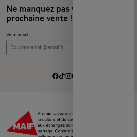
Ne manquez pas votre
prochaine vente !
Votre email
Je souhaite recevoir les informations de la programmation
culturelle du MSC
Je souhaite recevoir les alertes des ventes découvertes du
Suivre sur Facebook
Suivre sur TikTok
Suivre sur Instagram
Suivre sur Youtube
Suivre sur Linkedin
MSC
Premier assureur du monde de l’éducation, de
la culture et du secteur associatif, La MAIF croit
aux échanges solidaires, à l’entraide et au
partage. Construisons une société plus
collaborative, pour vivre ensemble…