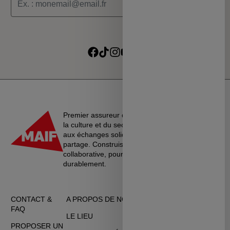
Je souhaite recevoir les informations de la programmation
culturelle du MSC
Je souhaite recevoir les alertes des ventes découvertes du
Suivre sur Facebook
Suivre sur TikTok
Suivre sur Instagram
Suivre sur Youtube
Suivre sur Linkedin
MSC
Premier assureur du monde de l’éducation, de
la culture et du secteur associatif, La MAIF croit
aux échanges solidaires, à l’entraide et au
partage. Construisons une société plus
collaborative, pour vivre ensemble…
durablement.
CONTACT &
A PROPOS DE NOUS
CGU
FAQ
LE LIEU
DONNÉES
PROPOSER UN
PERSONNELLES