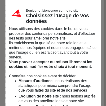
🍽️ L’art de la table réinventé avec passion et
Bonjour et bienvenue sur notre site
souvenirs
Choisissez l'usage de vos
Il y a maintenant une dizaine d’années que nous avons
données
créé la marque Pied de Poule tout juste diplômées de l’
ESAG Penninghen en graphisme pour l’une et en design
Nous utilisons des cookies dans le but de vous
de mode de l’ESAA Duperré pour l’autre.
proposer des contenus personnalisés, et d'effectuer
des tests pour améliorer notre site.
Rien de très rationnel dans le choix initial de faire de la
Ils enrichissent la qualité de notre relation et le
vaisselle mis à part notre amour de la bonne bouffe et
métier de nos équipes et nous nous engageons à ce
des grandes tablées !
que l'usage qui en est fait soit avant tout à votre
Pied de Poule est avant tout une histoire de famille 🧑‍🧑‍🧒‍🧒
service.
qui nous ressemble et nous fédère autour de nos
Vous pouvez accepter ou refuser librement les
souvenirs d’enfance passée sur le bassin d’Arcachon !
cookies et modifier votre choix à tout moment.
Nous sommes toutes les deux cousines germaines et
Connaître nos cookies avant de décider :
nous avons gardé en mémoire les nappes de Paule
Mesure d’audience
: nous réalisons des
Marrot, les serviettes en vichy rouge, la porcelaine
statistiques pour mieux comprendre l’usage
chinoise pour boire le thé, le service “Choux” et toutes les
que vous faites du site et de nos services
barbotines portugaises kitch de notre grand-mère
Evolution de notre site
: nous testons auprès
maternelle Claudine !
de vous des améliorations de notre site
Ensemble, nous co-créons les collections qui revisitent,