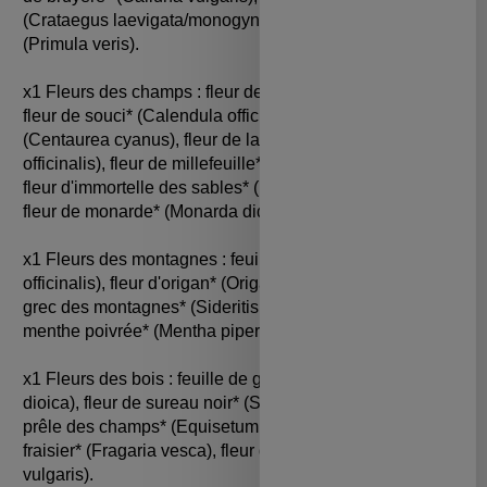
(Crataegus laevigata/monogyna), fleur de primevère*
(Primula veris).
x1 Fleurs des champs : fleur de mauve* (Malva silvestris),
fleur de souci* (Calendula officinalis), fleur de bleuet*
(Centaurea cyanus), fleur de lavande* (Lavandula
officinalis), fleur de millefeuille* (Achillea millefolium),
fleur d'immortelle des sables* (Helichrysum arenarium),
fleur de monarde* (Monarda didyma).
x1 Fleurs des montagnes : feuille de sauge* (Salvia
officinalis), fleur d'origan* (Origanum vulgare), fleur de thé
grec des montagnes* (Sideritis scardica), feuille de
menthe poivrée* (Mentha piperita).
x1 Fleurs des bois : feuille de grande ortie* (Urtica
dioica), fleur de sureau noir* (Sambucus nigra), feuille de
prêle des champs* (Equisetum arvense), feuille de
fraisier* (Fragaria vesca), fleur de bruyère* (Calluna
vulgaris).