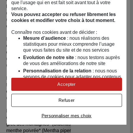
que l'usage qui en est fait soit avant tout à votre
lavande* (Lavandula officinalis), fleur de millefeuille*
service.
(Achillea millefolium), fleur d'immortelle des sables*
Vous pouvez accepter ou refuser librement les
(Helichrysum arenarium), fleur de monarde* (Monarda
cookies et modifier votre choix à tout moment.
didyma).
Connaître nos cookies avant de décider :
Mesure d’audience
: nous réalisons des
Fleurs Sauvages : fleur de lavande* (Lavandula
statistiques pour mieux comprendre l’usage
officinalis), feuille de mélisse* (Melissa officinalis), fleur
que vous faites du site et de nos services
de bruyère* (Calluna vulgaris), fleur d'aubépine*
Evolution de notre site
: nous testons auprès
(Crataegus laevigata/monogyna), fleur de primevère*
de vous des améliorations de notre site
(Primula veris).
Personnalisation de la relation
: nous nous
servons de cookies pour adapter nos contenus
Fleurs des bois : feuille de grande ortie* (Urtica dioica),
et personnaliser nos offres
Accepter
fleur de sureau noir* (Sambucus nigra), feuille de prêle
Univers publicitaire
: nous utilisons avec nos
des champs* (Equisetum arvense), feuille de fraisier*
partenaires des cookies pour afficher des
(Fragaria vesca), fleur de bruyère* (Calluna vulgaris).
Refuser
publicités personnalisées
Fleurs des montagnes : feuille de sauge* (Salvia
Connaître notre politique cookies et la liste de nos
Personnaliser mes choix
officinalis), fleur d'origan* (Origanum vulgare), fleur de thé
partenaires
grec des montagnes* (Sideritis scardica), feuille de
menthe poivrée* (Mentha piperita). Sans théine.