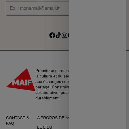
Je souhaite recevoir les informations de la programmation
culturelle du MSC
Je souhaite recevoir les alertes des ventes découvertes du
Suivre sur Facebook
Suivre sur TikTok
Suivre sur Instagram
Suivre sur Youtube
Suivre sur Linkedin
MSC
Premier assureur du monde de l’éducation, de
la culture et du secteur associatif, La MAIF croit
aux échanges solidaires, à l’entraide et au
partage. Construisons une société plus
collaborative, pour vivre ensemble…
durablement.
CONTACT &
A PROPOS DE NOUS
CGU
FAQ
LE LIEU
DONNÉES