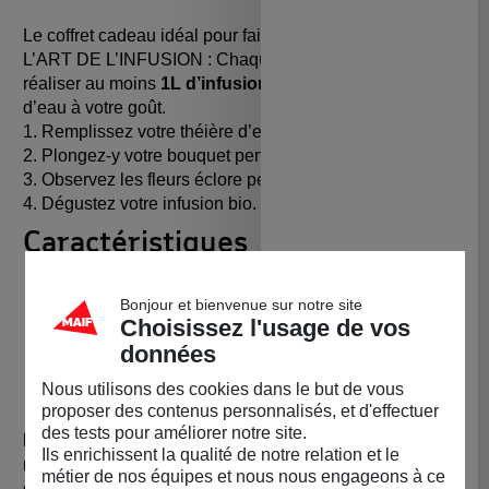
Le coffret cadeau idéal pour faire découvrir horae.
L’ART DE L’INFUSION : Chaque bouquet permet de
réaliser au moins
1L d’infusion
. Ajustez la quantité
d’eau à votre goût.
1. Remplissez votre théière d’eau frémissante.
2. Plongez-y votre bouquet pendant 10 à 15 min.
3. Observez les fleurs éclore pendant qu’elles infusent.
4. Dégustez votre infusion bio.
Caractéristiques
Point net unitaire (g) :
14
Dimensions unitaires (cm) :
3 (L) x 13 (P) x 19 (H)
Bonjour et bienvenue sur notre site
Choisissez l'usage de vos
DDM Produit :
24 mois
données
Valeurs nutritionnelles :
0
Emballage et consignes de tri :
Boite en carton à
Nous utilisons des cookies dans le but de vous
recylcer
proposer des contenus personnalisés, et d'effectuer
des tests pour améliorer notre site.
Liste d'ingrédients :
Fleurs des Champs : fleur de
Ils enrichissent la qualité de notre relation et le
mauve* (Malva silvestris), fleur de souci* (Calendula
métier de nos équipes et nous nous engageons à ce
officinalis), fleur de bleuet* (Centaurea cyanus), fleur de