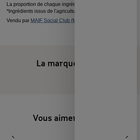
La proportion de chaque ingrédient peut varier.
*Ingrédients issus de l'agriculture biologique.
Vendu par
MAIF Social Club (MAIF)
La marque Horae
Vous aimerez aussi
Aller à l'élément précédent
Diapo