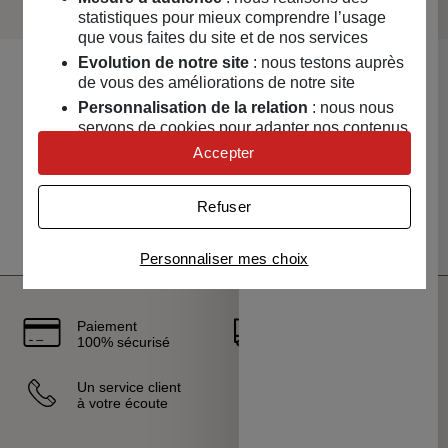
statistiques pour mieux comprendre l’usage
que vous faites du site et de nos services
Evolution de notre site
: nous testons auprès
de vous des améliorations de notre site
Vous aimerez aussi
Personnalisation de la relation
: nous nous
servons de cookies pour adapter nos contenus
et personnaliser nos offres
Accepter
Univers publicitaire
: nous utilisons avec nos
Aller à l'élément précédent
Diapo
partenaires des cookies pour afficher des
Refuser
publicités personnalisées
Connaître notre politique cookies et la liste de nos
Personnaliser mes choix
partenaires
Paiement
Livraison
100% sécurisé
rapide
Un service client
Vendeurs
à votre écoute
sélectionnés
et certifiés