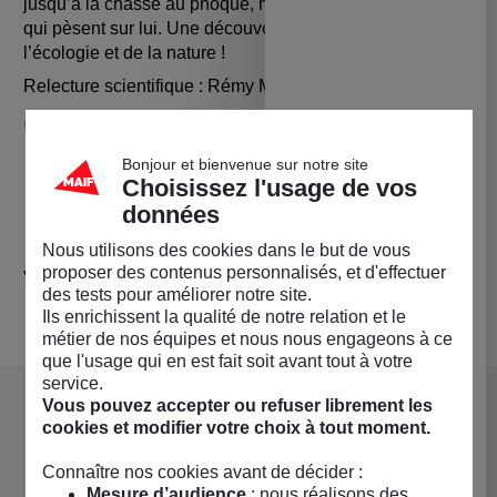
jusqu’à la chasse au phoque, mais aussi les menaces
qui pèsent sur lui. Une découverte amusante de
l’écologie et de la nature !
Relecture scientifique : Rémy Marion
Caractéristiques
21 x 27,5 cm
Bonjour et bienvenue sur notre site
Choisissez l'usage de vos
32 pages
données
Parution : 24 octobre 2019
ISBN : 978-2-491231-02-6
Nous utilisons des cookies dans le but de vous
proposer des contenus personnalisés, et d'effectuer
Vendu par
MAIF Social Club (MAIF)
des tests pour améliorer notre site.
Ils enrichissent la qualité de notre relation et le
métier de nos équipes et nous nous engageons à ce
que l'usage qui en est fait soit avant tout à votre
service.
Vous pouvez accepter ou refuser librement les
La marque La Cabane Bleue
cookies et modifier votre choix à tout moment.
Connaître nos cookies avant de décider :
Mesure d’audience
: nous réalisons des