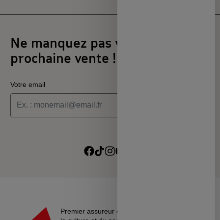
Ne manquez pas votre
prochaine vente !
Votre email
Je souhaite recevoir les informations de la programmation
culturelle du MSC
Je souhaite recevoir les alertes des ventes découvertes du
Suivre sur Facebook
Suivre sur TikTok
Suivre sur Instagram
Suivre sur Youtube
Suivre sur Linkedin
MSC
Premier assureur du monde de l’éducation, de