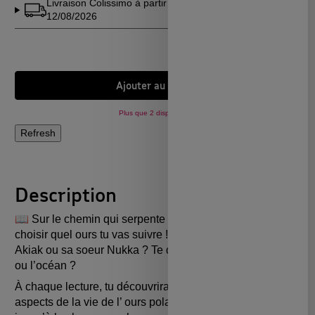
Livraison Colissimo à partir du
Voir en
12/08/2026
détails
Ajouter au panier
Plus que 2 disponibles !
Description
📖 Sur le chemin qui serpente de page en page, à toi de
choisir quel ours tu vas suivre ! Veux-tu accompagner
Akiak ou sa soeur Nukka ? Te diriger vers la terre ferme
ou l’océan ?
À chaque lecture, tu découvriras ainsi de nouveaux
aspects de la vie de l’ ours polaire, de sa naissance