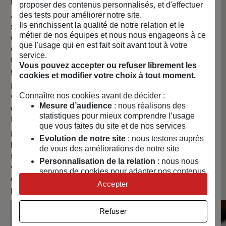
produits ont aussi de l’allure.
proposer des contenus personnalisés, et d'effectuer
des tests pour améliorer notre site.
Au chapitre du design, Label Famille maîtrise bien son
Ils enrichissent la qualité de notre relation et le
sujet. Alors que dans l’imaginaire collectif, le style
métier de nos équipes et nous nous engageons à ce
contemporain peut vite paraître abstrait et extravagant, il
que l'usage qui en est fait soit avant tout à votre
est plutôt ici épuré et minimaliste. Chaque objet pourra
service.
traverser le temps sans se faner et se transmettre de
Vous pouvez accepter ou refuser librement les
génération en génération.
cookies et modifier votre choix à tout moment.
Notre collection invite à la consommation engagée en
Connaître nos cookies avant de décider :
vous accompagnant dans la recherche de pratiques plus
Mesure d’audience
: nous réalisons des
écologiques et en vous incitant à prendre le temps de
statistiques pour mieux comprendre l’usage
faire les choses par vous-même.
que vous faites du site et de nos services
Récupérer, irriguer, transformer, fertiliser, conserver,
Evolution de notre site
: nous testons auprès
bouturer, renouveler… Pour se rappeler qu’agir, c’est
de vous des améliorations de notre site
faire, chacun des quatre objets est marqué par ces
Personnalisation de la relation
: nous nous
verbes d’action mis en relief dans la matière. Parce que
servons de cookies pour adapter nos contenus
chaque geste, même minime, compte pour consommer
et personnaliser nos offres
Accepter
plus responsable.
Univers publicitaire
: nous utilisons avec nos
partenaires des cookies pour afficher des
Refuser
publicités personnalisées