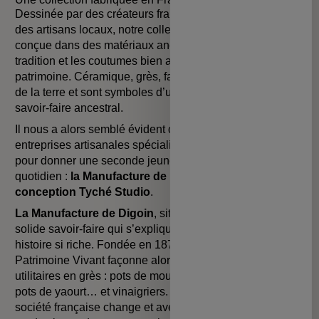
Dessinée par des créateurs français et confectionnée par
des artisans locaux, notre collection est entièrement
conçue dans des matériaux anciens, évoquant la
tradition et les coutumes bien ancrées dans notre
patrimoine. Céramique, grès, faïence… Ils proviennent
de la terre et sont symboles d’un art de vivre et d’un
savoir-faire ancestral.
Il nous a alors semblé évident de faire appel à
deux
entreprises artisanales spécialistes des arts de la table
pour donner une seconde jeunesse à ces appareils du
quotidien :
la Manufacture de Digoin et l’atelier de
conception Tyché Studio
.
La Manufacture de Digoin
, située en Bourgogne, a un
solide savoir-faire qui s’explique en partie par son
histoire si riche. Fondée en 1875, cette Entreprise du
Patrimoine Vivant façonne alors pléthore de contenants
utilitaires en grès : pots de moutarde, terrines, pichets,
pots de yaourt… et vinaigriers. Seulement voilà, la
société française change et avec elle, les habitudes de