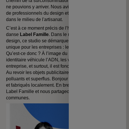
chemin de la surconsommation. Néanmoins, seul, nous
ne pouvions y arriver. Nous avions besoin de l’expertise
de professionnels du design et de leurs connaissances
dans le milieu de l'artisanat.
C’est à ce moment précis de l’histoire qu’entre dans la
danse
Label Famille
. Dans le milieu très pointu du
design, ce studio se démarque par la création d’une offre
unique pour les entreprises : les objets identitaires.
Qu’est-ce donc ? À l’image du logo d’une marque, l’objet
identitaire véhicule l’ADN, les valeurs et l’identité d’une
entreprise, et surtout, il est fonctionnel et écoresponsable.
Au revoir les objets publicitaires traditionnels, souvent
polluants et superflus. Bonjour les objets durables, utiles
et fabriqués localement. En bref, vous l’aurez compris,
Label Famille et nous partageons des valeurs
communes.