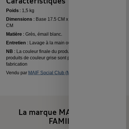
Caractéristiques
Poids
: 1,5 kg
Dimensions
: Base 17.5 CM x Haut 14,5CM x hauteur 19
CM
Matière
: Grès, émail blanc.
Entretien
: Lavage à la main ou au lave-vaisselle.
NB
: La couleur finale du produit est blanc émaillé. Les
produits de couleur grise sont présentés en cours de
fabrication
Vendu par
MAIF Social Club (MAIF)
La marque MAIF X LABEL
FAMILLE