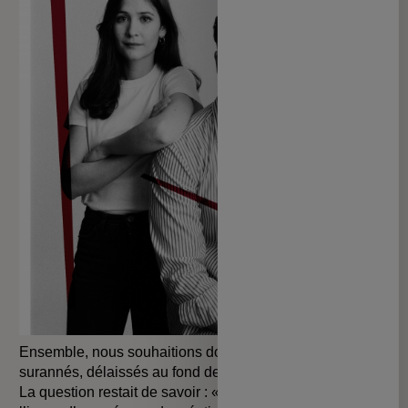
Ensemble, nous souhaitions donc réanimer des objets
surannés, délaissés au fond des caves et des greniers.
La question restait de savoir : « Lesquels ? ». C’est à