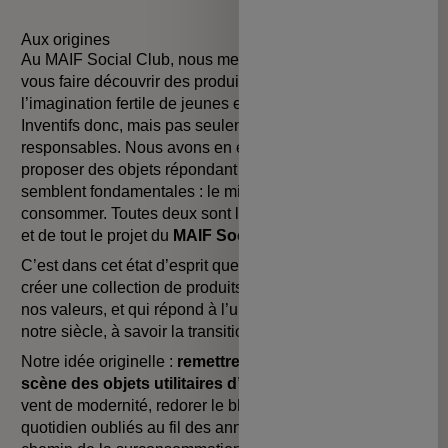
Aux origines
Au MAIF Social Club, nous mettons un point d’honneur à
vous faire découvrir des produits inventifs, issus de
l’imagination fertile de jeunes entreprises françaises.
Inventifs donc, mais pas seulement. Ils s’avèrent aussi
responsables.
Nous avons en effet cette volonté de vous
proposer des objets répondant à des notions qui nous
semblent fondamentales : le mieux vivre et le mieux
consommer. Toutes deux sont la raison d’être de la
MAIF
et de tout le projet du
MAIF Social Club
.
C’est dans cet état d’esprit que nous avons choisi de
créer une collection de produits qui reflète nos idéaux et
nos valeurs, et qui répond à l’un des grands enjeux de
notre siècle, à savoir la transition écologique.
Notre idée originelle :
remettre sur le devant de la
scène des objets utilitaires d’antan
en leur insufflant un
vent de modernité, redorer le blason de ces produits du
quotidien oubliés au fil des années et abandonnés sur le