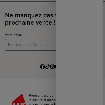
Ne manquez pas votre
prochaine vente !
Votre email
Je souhaite recevoir les informations de la programmation
culturelle du MSC
Je souhaite recevoir les alertes des ventes découvertes du
Suivre sur Facebook
Suivre sur TikTok
Suivre sur Instagram
Suivre sur Youtube
Suivre sur Linkedin
MSC
Premier assureur du monde de l’éducation, de
la culture et du secteur associatif, La MAIF croit
aux échanges solidaires, à l’entraide et au