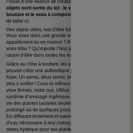
l’issue d’une séance de création en ateliers que
quatre
objets sont sortis du lot : le vinaigrier, l’oya, le cône à
bouture et le seau à compost
(la fameuse « poubelle
de table »).
Des objets utiles, loin d’être futiles
Vous vivez dans une grande ville ou à la campagne ? En
appartement ou en maison ? Avec votre moitié ou toute
votre tribu ? Qu’importe ! Nos produits vont trouver leur
raison d’être dans toutes les mains.
Grâce au
cône à bouture
, les amoureux des plantes vont
pouvoir créer une authentique jungle urbaine dans leur
foyer. Un semis, deux semis, trois semis… Ils ne pourront
plus s’arrêter ! Ceux-là mêmes peuvent aussi adopter, les
yeux fermés, notre
oya
. Utilisé depuis des millénaires, ce
système d’arrosage ingénieux et écologique
va sauver la
vie des plantes laissées seules le temps d’un week-end
prolongé ou de quelques jours de congés. Comment ?
En diffusant lentement et naturellement la bonne quantité
d’eau nécessaire à leur croissance. En clair, pas de
stress hydrique pour vos plantes et une économie d’eau