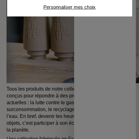
Connaître notre politique cookies et la liste de nos
Personnaliser mes choix
partenaires
Tous les produits de notre collection sont pensés et
conçus pour répondre à des problématiques très
actuelles : la lutte contre le gaspillage, la
surconsommation, le recyclage et la préservation de
l’eau. En bref, devenir les heureux propriétaires de ces
objets, c’est participer à son échelle à la préservation de
la planète.
Une collection fabriquée en France