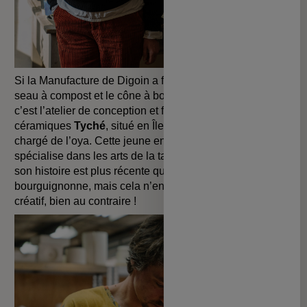
Si la Manufacture de Digoin a fabriqué le vinaigrier, le
seau à compost et le cône à bouture de notre collection,
c’est l’atelier de conception et fabrication d'objets
céramiques
Tyché
, situé en Île-de-France, qui s’est
chargé de l’oya. Cette jeune entreprise, née en 2020, se
spécialise dans les arts de la table en céramique. Certes,
son histoire est plus récente que la manufacture
bourguignonne, mais cela n’enlève rien à son talent
créatif, bien au contraire !