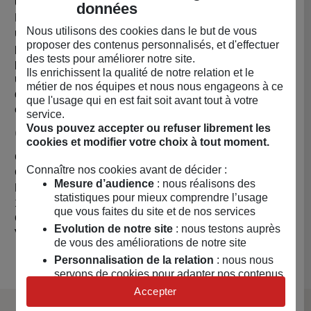
Un héritage à porter
🧢
données
Porter la casquette MAIF Héritage, c’est plus qu’adopter
Nous utilisons des cookies dans le but de vous
un style tendance. C’est afficher une philosophie
proposer des contenus personnalisés, et d'effectuer
partagée, une déclaration d’amour à 90 ans de combat
des tests pour améliorer notre site.
pour une société plus juste et durable. C’est participer à
Ils enrichissent la qualité de notre relation et le
un élan commun, une manière de réunir celles et ceux
métier de nos équipes et nous nous engageons à ce
qui, comme MAIF, veulent faire progresser les mentalités
que l'usage qui en est fait soit avant tout à votre
et œuvrer pour le bien commun.
service.
Vous pouvez accepter ou refuser librement les
Caractéristiques
cookies et modifier votre choix à tout moment.
Casquette MADE IN EUROPE - Pologne.
Connaître nos cookies avant de décider :
Casquette 6 pans version souple.
Mesure d’audience
: nous réalisons des
Fermeture par boucle inox.
statistiques pour mieux comprendre l’usage
100% coton 280 g/m2.
que vous faites du site et de nos services
Coloris : beige clair.
Evolution de notre site
: nous testons auprès
Vendu par
MAIF Social Club (MAIF)
de vous des améliorations de notre site
Personnalisation de la relation
: nous nous
servons de cookies pour adapter nos contenus
et personnaliser nos offres
Accepter
Univers publicitaire
: nous utilisons avec nos