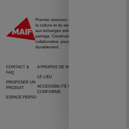
Premier assureur du monde de l’éducation, de
la culture et du secteur associatif, La MAIF croit
aux échanges solidaires, à l’entraide et au
partage. Construisons une société plus
collaborative, pour vivre ensemble…
durablement.
CONTACT &
A PROPOS DE NOUS
CGU
FAQ
LE LIEU
DONNÉES
PROPOSER UN
PERSONNELLES
ACCESSIBILITÉ NON
PRODUIT
CONFORME
CGV
ESPACE PERSO
COOKIES
PERSONNALISATION
DES COOKIES