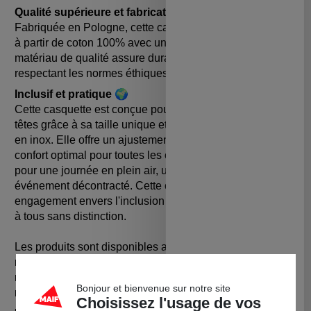
Qualité supérieure et fabrication européenne
👌
Fabriquée en Pologne, cette casquette est confectionnée
à partir de coton 100% avec une densité de 280 g/m². Ce
matériau de qualité assure durabilité et confort, tout en
respectant les normes éthiques et environnementales.
Inclusif et pratique
🌍
Cette casquette est conçue pour s'adapter à toutes les
têtes grâce à sa taille unique et sa fermeture par boucle
en inox. Elle offre un ajustement parfait, garantissant un
confort optimal pour toutes les occasions, que ce soit
pour une journée en plein air, une balade en ville ou un
événement décontracté. Cette conception reflète notre
engagement envers l'inclusion et la diversité, s'adressant
à tous sans distinction.
Les produits sont disponibles au MAIF Social Club 37
rue de Turenne 75003 Paris, donc si vous habitez en
région parisienne ou que vous y êtes de passage,
Bonjour et bienvenue sur notre site
n'hésitez pas à venir les essayer.
Choisissez l'usage de vos