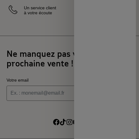
Un service client
Vendeurs
à votre écoute
sélectionnés
et certifiés
Ne manquez pas votre
prochaine vente !
Votre email
Je souhaite recevoir les informations de la programmation
culturelle du MSC
Je souhaite recevoir les alertes des ventes découvertes du
Suivre sur Facebook
Suivre sur TikTok
Suivre sur Instagram
Suivre sur Youtube
Suivre sur Linkedin
MSC