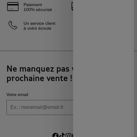
Paiement
Livraison
100% sécurisé
rapide
Un service client
Vendeurs
à votre écoute
sélectionnés
et certifiés
Ne manquez pas votre
prochaine vente !
Votre email
Je souhaite recevoir les informations de la programmation
culturelle du MSC
Je souhaite recevoir les alertes des ventes découvertes du