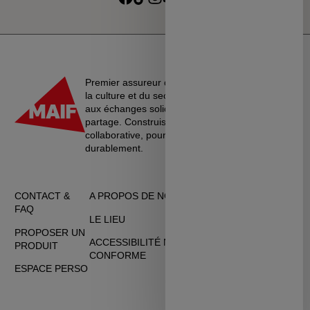
Suivre sur Facebook
Suivre sur TikTok
Suivre sur Instagram
Suivre sur Youtube
Suivre sur Linkedin
MSC
Premier assureur du monde de l’éducation, de
la culture et du secteur associatif, La MAIF croit
aux échanges solidaires, à l’entraide et au
partage. Construisons une société plus
collaborative, pour vivre ensemble…
durablement.
CONTACT &
A PROPOS DE NOUS
CGU
FAQ
LE LIEU
DONNÉES
PROPOSER UN
PERSONNELLES
ACCESSIBILITÉ NON
PRODUIT
CONFORME
CGV
ESPACE PERSO
COOKIES
PERSONNALISATION