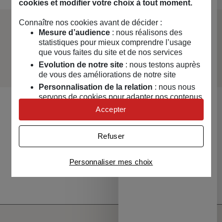
cookies et modifier votre choix à tout moment.
Connaître nos cookies avant de décider :
Mesure d’audience
: nous réalisons des
La marque Mamy Grand
statistiques pour mieux comprendre l’usage
que vous faites du site et de nos services
Evolution de notre site
: nous testons auprès
de vous des améliorations de notre site
Personnalisation de la relation
: nous nous
servons de cookies pour adapter nos contenus
et personnaliser nos offres
Accepter
Univers publicitaire
: nous utilisons avec nos
Vous aimerez aussi
partenaires des cookies pour afficher des
Refuser
publicités personnalisées
Connaître notre politique cookies et la liste de nos
Aller à l'élément précédent
Diapo
Personnaliser mes choix
partenaires