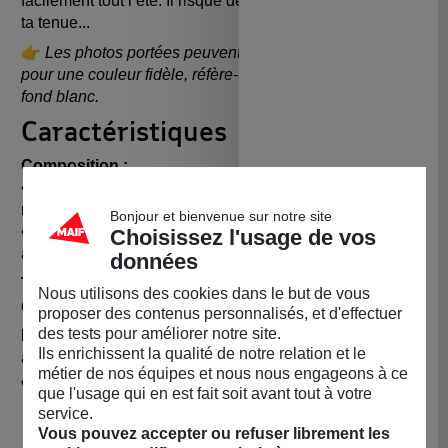
facilement tout l’été. Il risque de devenir indispensable à
ta tenue...
👉
Les photos portées peuvent être légèrement filtrées :
pour une couleur fidèle, réfère-toi à la photo produit sur
fond blanc.
Caractéristiques
Composition :
• Chaîne et extension en
acier inoxydable
, toute
nouvelle chez Mamy Grand 👵🏻
Bonjour et bienvenue sur notre site
• Pampilles en
laiton doré à l’or fin
(ça brille et Mamy
Choisissez l'usage de vos
adore ça ☀️)
données
Taille :
Collier ajustable – 38 cm + 5 cm de chaîne
Nous utilisons des cookies dans le but de vous
d’extension
proposer des contenus personnalisés, et d'effectuer
des tests pour améliorer notre site.
Fabrication :
Un bijou artisanal, fait main dans notre
Ils enrichissent la qualité de notre relation et le
atelier montpelliérain, avec tout notre amour 💕
métier de nos équipes et nous nous engageons à ce
Vendu par
MAIF Social Club (MAIF)
que l'usage qui en est fait soit avant tout à votre
service.
Vous pouvez accepter ou refuser librement les