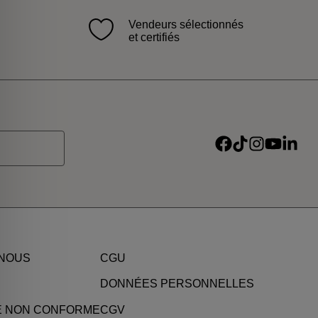
Vendeurs sélectionnés
et certifiés
Suivre sur Faceboo
Suivre sur TikTok
Suivre sur In
Suivre sur
Suivre 
u MSC
 NOUS
CGU
DONNÉES PERSONNELLES
TÉ NON CONFORME
CGV