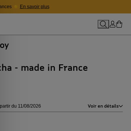
acances ☀️
En savoir plus
le panier
Rechercher
Se conne
Mon p
oy
ha - made in France
Voir en détails
partir du 11/08/2026