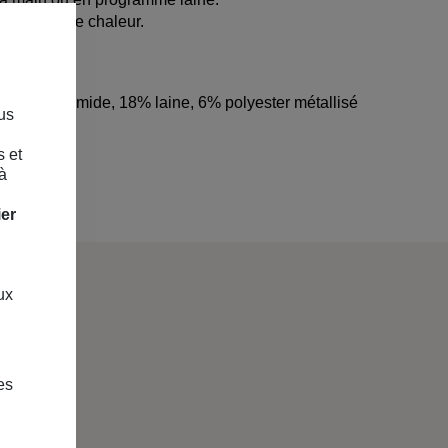
ne source de chaleur.
es
 26% polyamide, 18% laine, 6% polyester métallisé
us
Gris
s et
(MAIF)
à
ier
ux
es