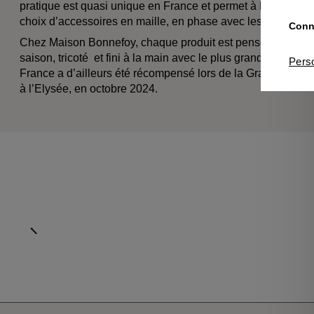
pratique est quasi unique en France et permet à Maison Bo
choix d’accessoires en maille, en phase avec les défis actu
Conna
Chez Maison Bonnefoy, chaque produit est pensé pour acc
saison, tricoté et fini à la main avec le plus grand soin. C
Pers
France a d’ailleurs été récompensé lors de la Grande Expo
à l’Elysée, en octobre 2024.
Aller à l'élément précédent