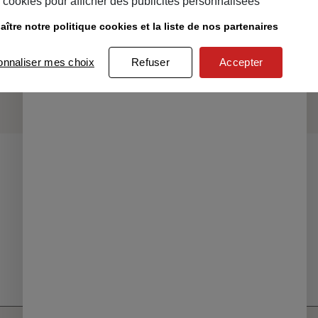
cookies pour afficher des publicités personnalisées
nnefoy de proposer un large
els de la mode.
ître notre politique cookies et la liste de nos partenaires
ompagner durant plusieurs
et engagement pour le made in
onnaliser mes choix
Refuser
Accepter
sition du Fabriqué en France
Vous aimerez aussi