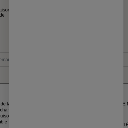
raison
Un service client
ide
à votre écoute
ite recevoir les informations de la programmation culturelle d
ite recevoir les alertes des ventes découvertes du MSC
de la culture
CONTACT & FAQ
A PROPOS DE
 échanges
PROPOSER UN PRODUIT
LE LIEU
truisons une
emble…
ESPACE PERSO
ACCESSIBILI