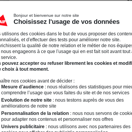
Séchage à plat loin d'u
Bonjour et bienvenue sur notre site
Caractéristiqu
Choisissez l'usage de vos données
Composition : 48% acrylique,
 utilisons des cookies dans le but de vous proposer des conten
Couleurs disponibles : Écru, 
nnalisés, et d'effectuer des tests pour améliorer notre site.
nrichissent la qualité de notre relation et le métier de nos équipe
Vendu par
MAIF Social Club 
nous engageons à ce que l'usage qui en est fait soit avant tout 
 service.
 pouvez accepter ou refuser librement les cookies et modif
e choix à tout moment.
aître nos cookies avant de décider :
La marque Maison Bonnefoy
Mesure d’audience
: nous réalisons des statistiques pour mie
comprendre l’usage que vous faites du site et de nos services
Evolution de notre site
: nous testons auprès de vous des
améliorations de notre site
Personnalisation de la relation
: nous nous servons de cooki
pari de faire perdurer le
pour adapter nos contenus et personnaliser nos offres
avant elle. Aujourd’hui,
Univers publicitaire
: nous utilisons avec nos partenaires des
s de tricotage : cette