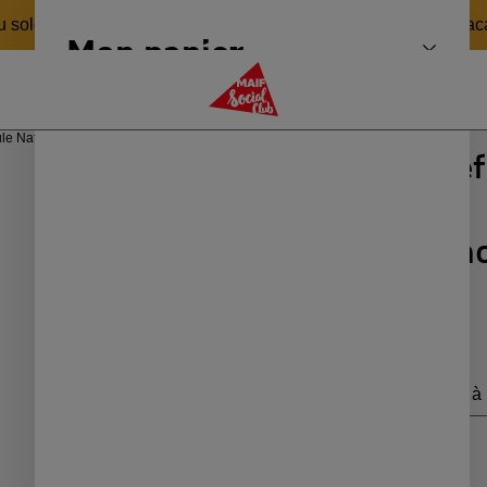
 soleil 🏖️ pour revenir en pleine forme le 24 août ! Bonnes v
Mon panier
Fermer 
MAIF Social Club
le Natacha - made in France
Maison Bonnef
Cagoule Natac
49,80 €
Livraison Colissimo à 