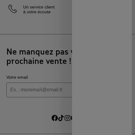
Un service client
Vendeurs
à votre écoute
sélectionnés
et certifiés
Ne manquez pas votre
prochaine vente !
Votre email
Je souhaite recevoir les informations de la programmation
culturelle du MSC
Je souhaite recevoir les alertes des ventes découvertes du
Suivre sur Facebook
Suivre sur TikTok
Suivre sur Instagram
Suivre sur Youtube
Suivre sur Linkedin
MSC