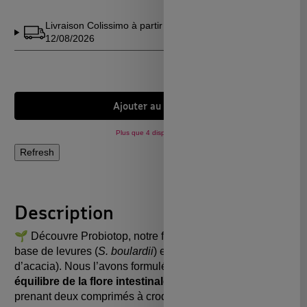
Livraison Colissimo à partir du
Voir en
12/08/2026
détails
Ajouter au panier
Plus que 4 disponibles !
Description
🌱 Découvre Probiotop, notre formule bio innovante à
base de levures (
S. boulardii
) et de fibres (gomme
d’acacia). Nous l’avons formulé
pour conserver un bon
équilibre de la flore intestinale
, soit pour les adultes en
prenant deux comprimés à croquer ou à avaler avec un