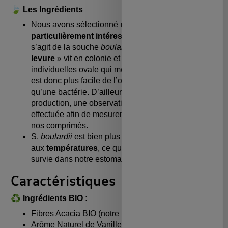
🍃 Les Ingrédients
Nous avons sélectionné
une souche
particulièrement intéressante
pour la santé, il
s’agit de la souche
boulardii
. Cette «
Superbe
levure
» vit en colonie et forme des cellules
individuelles ovale qui mesure entre 5 et 10µm. Il
est donc plus facile de l’observer au microscope
qu’une bactérie. D’ailleurs après chaque
production, une observation au microscope est
effectuée afin de mesurer la quantité présente dans
nos comprimés.
S.
boulardii
est bien plus
résistante à l’acidité
et
aux
températures
, ce qui
accroit
ses chances de
survie dans notre estomac et instestin.
Caractéristiques
♻️ Ingrédients BIO :
Fibres Acacia BIO (notre Pré-biotique)
Arôme Naturel de Vanille BIO