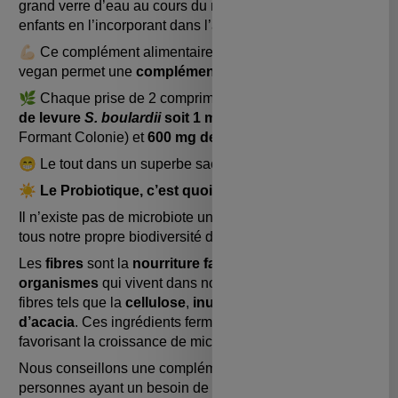
grand verre d’eau au cours du repas ou soit pour les
enfants en l’incorporant dans l’alimentation.
💪🏻 Ce complément alimentaire naturel, biologique et
vegan permet une
complémentation durant 45 jours.
🌿 Chaque prise de 2 comprimés, vous apporte
50 mg
de levure
S. boulardii
soit 1 milliard d’UFC
(Unité
Formant Colonie) et
6
00 mg de fibres
d’acacia bio.
😁 Le tout dans un superbe sachet
de 30 comprimés
.
☀️ Le Probiotique, c’est quoi ?
Il n’existe pas de microbiote universel, et nous avons
tous notre propre biodiversité de bactéries et levures !
Les
fibres
sont la
nourriture favorite des micro-
organismes
qui vivent dans nos intestins. Il s’agit de
fibres tels que la
cellulose
,
inuline
, les
FOS
ou la
fibre
d’acacia
. Ces ingrédients fermentent dans les intestins
favorisant la croissance de micro-organismes.
Nous conseillons une complémentation pour les
personnes ayant un besoin de probiotiques.