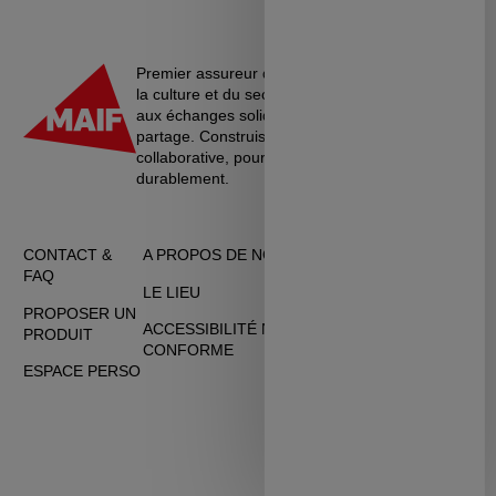
Premier assureur du monde de l’éducation, de
la culture et du secteur associatif, La MAIF croit
aux échanges solidaires, à l’entraide et au
partage. Construisons une société plus
collaborative, pour vivre ensemble…
durablement.
CONTACT &
A PROPOS DE NOUS
CGU
FAQ
LE LIEU
DONNÉES
PROPOSER UN
PERSONNELLES
ACCESSIBILITÉ NON
PRODUIT
CONFORME
CGV
ESPACE PERSO
COOKIES
PERSONNALISATION
DES COOKIES