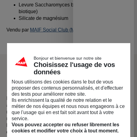
Levure Saccharomyces boulardii (notre Pro-
biotique)
Silicate de magnésium
Vendu par
MAIF Social Club (MAIF)
Bonjour et bienvenue sur notre site
Choisissez l'usage de vos
La marque Les Bio Frères
données
Nous utilisons des cookies dans le but de vous
proposer des contenus personnalisés, et d'effectuer
🌿 Mais qui sont les Bio Frères ?
des tests pour améliorer notre site.
La légende raconte qu’une discussion entre 3 frangins
Ils enrichissent la qualité de notre relation et le
aurait abouti sur une furieuse envie de bousculer le
métier de nos équipes et nous nous engageons à ce
monde des compléments alimentaires et de créer une
que l'usage qui en est fait soit avant tout à votre
service.
marque familiale, durable et éthique au service des
Vous pouvez accepter ou refuser librement les
besoins vitaux des végétariens et vegans. Nous créons
cookies et modifier votre choix à tout moment.
des compléments alimentaires à base de plantes,