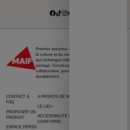
culturelle du MSC
Je souhaite recevoir les alertes des ventes découvertes du
Suivre sur Facebook
Suivre sur TikTok
Suivre sur Instagram
Suivre sur Youtube
Suivre sur Linkedin
MSC
Premier assureur du monde de l’éducation, de
la culture et du secteur associatif, La MAIF croit
aux échanges solidaires, à l’entraide et au
partage. Construisons une société plus
collaborative, pour vivre ensemble…
durablement.
CONTACT &
A PROPOS DE NOUS
CGU
FAQ
LE LIEU
DONNÉES
PROPOSER UN
PERSONNELLES
ACCESSIBILITÉ NON
PRODUIT
CONFORME
CGV
ESPACE PERSO