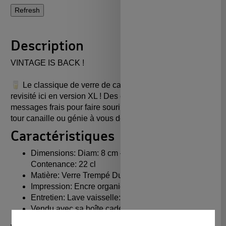
Description
VINTAGE IS BACK !
🥛 Le classique de verre de cantine Gigogne Duralex est
revisité ici en version XL ! Des couleurs acidulées, des
messages frais pour faire sourire vos chérubins. Tour à
tour canaille ou génie à vous de choisir !
Caractéristiques
Dimensions: Diam: 8 cm – Hauteur: 7,7 cm –
Contenance: 22 cl
Matière: Verre Trempé Duralex®
Impression: Encre organique
Entretien: Lave vaisselle: Ok – Micro-onde: Ok
Vendu avec sa boîte cadeau individuelle