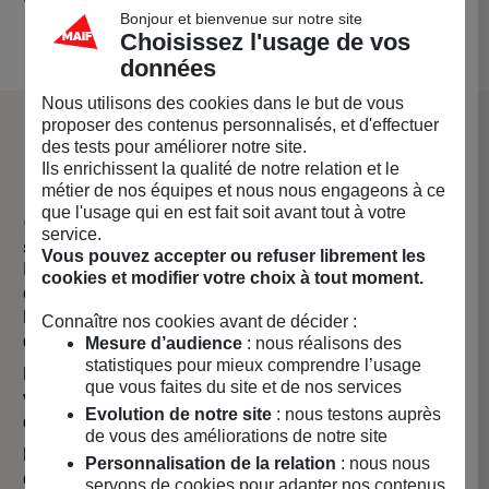
Vendu par
MAIF Social Club (MAIF)
Bonjour et bienvenue sur notre site
Choisissez l'usage de vos
données
Nous utilisons des cookies dans le but de vous
proposer des contenus personnalisés, et d'effectuer
La marque Pied de Poule
des tests pour améliorer notre site.
Ils enrichissent la qualité de notre relation et le
métier de nos équipes et nous nous engageons à ce
que l'usage qui en est fait soit avant tout à votre
🍽️ L’art de la table réinventé avec passion et
service.
souvenirs
Vous pouvez accepter ou refuser librement les
Il y a maintenant une dizaine d’années que nous avons
cookies et modifier votre choix à tout moment.
créé la marque Pied de Poule tout juste diplômées de l’
ESAG Penninghen en graphisme pour l’une et en design
Connaître nos cookies avant de décider :
de mode de l’ESAA Duperré pour l’autre.
Mesure d’audience
: nous réalisons des
statistiques pour mieux comprendre l’usage
Rien de très rationnel dans le choix initial de faire de la
que vous faites du site et de nos services
vaisselle mis à part notre amour de la bonne bouffe et
Evolution de notre site
: nous testons auprès
des grandes tablées !
de vous des améliorations de notre site
Pied de Poule est avant tout une histoire de famille 🧑‍🧑‍🧒‍🧒
Personnalisation de la relation
: nous nous
qui nous ressemble et nous fédère autour de nos
servons de cookies pour adapter nos contenus