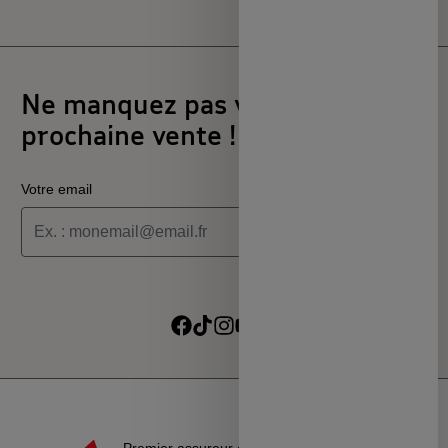
Ne manquez pas votre
prochaine vente !
Votre email
Je souhaite recevoir les informations de la programmation
culturelle du MSC
Je souhaite recevoir les alertes des ventes découvertes du
Suivre sur Facebook
Suivre sur TikTok
Suivre sur Instagram
Suivre sur Youtube
Suivre sur Linkedin
MSC
Premier assureur du monde de l’éducation, de