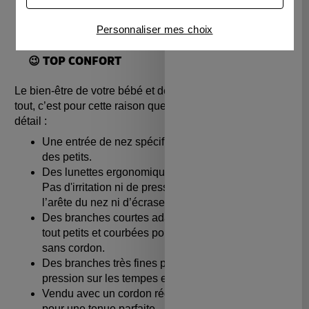
Le + Ki ET LA : un filtre anti-lumière bleue pour
Connaître notre politique cookies et la liste de nos
diminuer l’éblouissement des enfants.
Personnaliser mes choix
partenaires
😉 TOP CONFORT
Le bien-être de votre bébé et de vos enfants passe avant
tout, c’est pour cette raison que nous n’oublions aucun
détail :
Une entrée de nez spécifique pour la morphologie
des petits.
Des lunettes ergonomiques, très légères et douces.
Pas d'irritation ni de pression sur les tempes ou sur
l’arête du nez ni d’écrasement des oreilles.
Des branches courtes adaptées aux visages des
tout petits et courbées pour un maintien possible
sans cordon.
Des branches très fines pour ne pas créer de
pression sur les tempes et sur l'arête nasale.
Vendu avec un cordon réglable, doux et confortable
pour une tenue parfaite.