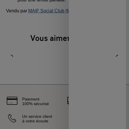
Vendu par
MAIF Social Club (MAIF)
Vous aimerez aussi
Aller à l'élément précédent
Diapo
Paiement
Livraison
100% sécurisé
rapide
Un service client
Vendeurs
à votre écoute
sélectionnés
et certifiés