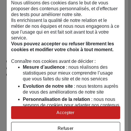
seule pièce
(TPEE) : INCASSABLE parfaitement
Nous utilisons des cookies dans le but de vous
adaptée à la manipulation et la découverte des plus
proposer des contenus personnalisés, et d'effectuer
petits.
des tests pour améliorer notre site.
Fabriquées sans charnière
, il n’y a donc aucun
Ils enrichissent la qualité de notre relation et le
métier de nos équipes et nous nous engageons à ce
risque de se pincer ni d’avaler de petites pièces
que l'usage qui en est fait soit avant tout à votre
métalliques.
service.
Vous pouvez accepter ou refuser librement les
☀️ HAUTE PROTECTION
cookies et modifier votre choix à tout moment.
Connaître nos cookies avant de décider :
Chez KI ET LA, la protection des yeux des bébés et des
Mesure d’audience
: nous réalisons des
enfants est hyper importante ! Ainsi, nous sélectionnons
statistiques pour mieux comprendre l’usage
des verres de qualité :
que vous faites du site et de nos services
Des verres en polycarbonate de catégorie 3 qui
Evolution de notre site
: nous testons auprès
garantissent une protection idéale à cette tranche
de vous des améliorations de notre site
d'âge (0-4 ans).
Personnalisation de la relation
: nous nous
Des verres filtrant 100% des UV : Anti-UVA, Anti-
servons de cookies pour adapter nos contenus
UVB, Anti-UVC.
et personnaliser nos offres
Accepter
Une hauteur de verres de 3,4 cm pour les 1-2 ans et
Univers publicitaire
: nous utilisons avec nos
3,6 cm pour les 2-4 ans afin de protéger
partenaires des cookies pour afficher des
parfaitement l’œil de l’enfant.
Refuser
publicités personnalisées