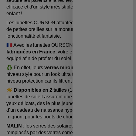
séduire les parents à la recherche d'une protection
efficace et d'un style irrésistible pour leur bébé et leur
enfant !
Les lunettes OURSON affublées d'un museau et
de petites oreilles sur la monture, allient à merveille
fonctionnalité et fantaisie.
🇫🇷 Avec les lunettes OURSONS dessinées
et
fabriquées en France,
votre enfant sera parfaitement
équipé afin de profiter du soleil en toute tranquillité !
♻️ En effet, leurs
verres miroir de catégorie 3
assurent
niveau style pour un look ultra tendance mais aussi
niveau protection car ils filtrent 100% des UV.
☀️ Disponibles en 2 tailles
(1-2 ans et 2-4 ans), ces
lunettes de soleil assurent une protection maximale des
yeux délicats, dès le plus jeune âge ! Il s’agit également
d’un cadeau de naissance hyper utile et absolument trop
mignon, pour les bouts de chou dès 1 ans.
MALIN
: les verres des solaires Ki ET LA peuvent être
remplacés par des verres correcteurs. Demandez conseil