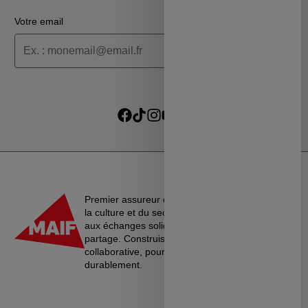
Votre email
Je souhaite recevoir les informations de la programmation
culturelle du MSC
Je souhaite recevoir les alertes des ventes découvertes du
Suivre sur Facebook
Suivre sur TikTok
Suivre sur Instagram
Suivre sur Youtube
Suivre sur Linkedin
MSC
Premier assureur du monde de l’éducation, de
la culture et du secteur associatif, La MAIF croit
aux échanges solidaires, à l’entraide et au
partage. Construisons une société plus
collaborative, pour vivre ensemble…
durablement.