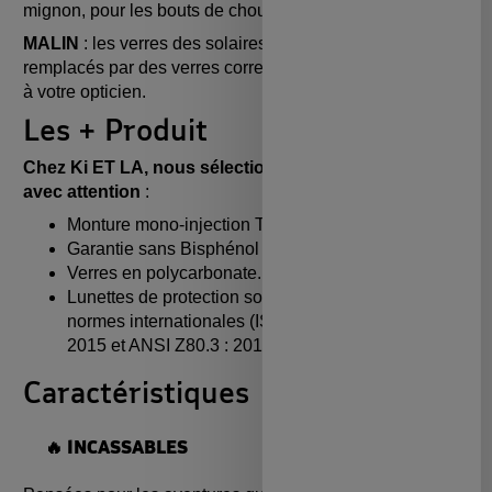
mignon, pour les bouts de chou dès 1 ans.
MALIN
: les verres des solaires Ki ET LA peuvent être
remplacés par des verres correcteurs. Demandez conseil
à votre opticien.
Les + Produit
Chez Ki ET LA, nous sélectionnons chaque élément
avec attention
:
Monture mono-injection TPEE.
Garantie sans Bisphénol A.
Verres en polycarbonate.
Lunettes de protection solaires conformes aux
normes internationales (ISO 12312-1:2013 / A1
2015 et ANSI Z80.3 : 2015).
Caractéristiques
🔥 INCASSABLES