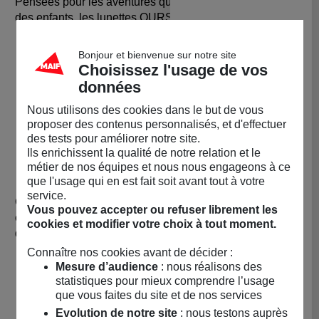
Pensées pour les aventures quotidiennes des bébés et
des enfants, les lunettes OURSON sont :
Fabriquées avec une
monture injectée en une
seule pièce
(TPEE) : INCASSABLE parfaitement
Bonjour et bienvenue sur notre site
Choisissez l'usage de vos
adaptée à la manipulation et la découverte des plus
données
petits.
Fabriquées sans charnière
, il n’y a donc aucun
Nous utilisons des cookies dans le but de vous
risque de se pincer ni d’avaler de petites pièces
proposer des contenus personnalisés, et d'effectuer
métalliques.
des tests pour améliorer notre site.
Ils enrichissent la qualité de notre relation et le
métier de nos équipes et nous nous engageons à ce
☀️ HAUTE PROTECTION
que l'usage qui en est fait soit avant tout à votre
service.
Chez KI ET LA, la protection des yeux des bébés et des
Vous pouvez accepter ou refuser librement les
enfants est hyper importante ! Ainsi, nous sélectionnons
cookies et modifier votre choix à tout moment.
des verres de qualité :
Connaître nos cookies avant de décider :
Des verres en polycarbonate de catégorie 3 qui
Mesure d’audience
: nous réalisons des
garantissent une protection idéale à cette tranche
statistiques pour mieux comprendre l’usage
d'âge (0-4 ans).
que vous faites du site et de nos services
Des verres filtrant 100% des UV : Anti-UVA, Anti-
Evolution de notre site
: nous testons auprès
UVB, Anti-UVC.