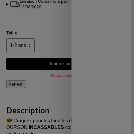
Livraison Colissimo à partir du
Voir en
13/08/2026
détails
Taille
Ajouter au panier
Plus que 1 disponible !
Description
😎 Craquez pour les lunettes de soleil
OURSON
INCASSABLES
conçues spécialement pour
les tout-petits.