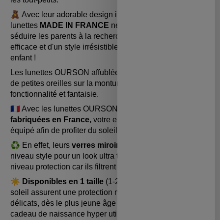
🧸 Avec leur adorable design inspiré des oursons, ces
lunettes
MADE IN FRANCE
ne manqueront pas de
séduire les parents à la recherche d'une protection
efficace et d'un style irrésistible pour leur bébé et leur
enfant !
Les lunettes OURSON affublées d'un museau et
de petites oreilles sur la monture, allient à merveille
fonctionnalité et fantaisie.
🇫🇷 Avec les lunettes OURSONS dessinées
et
fabriquées en France,
votre enfant sera parfaitement
équipé afin de profiter du soleil en toute tranquillité !
♻️ En effet, leurs
verres miroir de catégorie 3
assurent
niveau style pour un look ultra tendance mais aussi
niveau protection car ils filtrent 100% des UV.
☀️ Disponibles en 1 taille
(1-2 ans), ces lunettes de
soleil assurent une protection maximale des yeux
délicats, dès le plus jeune âge ! Il s’agit également d’un
cadeau de naissance hyper utile et absolument trop