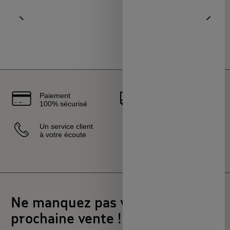
Aller à l'élément précédent
Diapo
Paiement
Livraison
100% sécurisé
rapide
Un service client
Vendeurs
à votre écoute
sélectionnés
et certifiés
Ne manquez pas votre
prochaine vente !