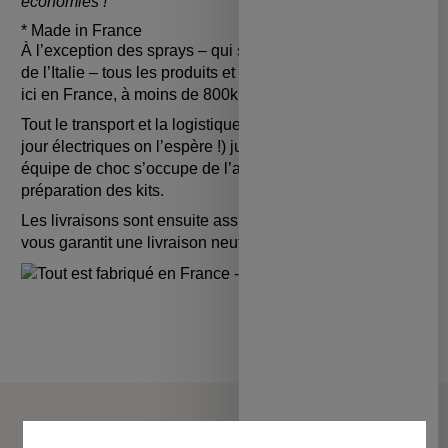
économies !
* Made in France
À l’exception des sprays – qui sont produits dans le nord
de l’Italie – tous les produits et emballages sont produits
ici en France, à moins de 800km de chez vous !
Tout le transport et la logistique se fait par camion (un
jour électriques on l’espère !) jusqu’à Paris, où leur
équipe de choc s’occupe de l’assemblage et de la
préparation des kits.
Les livraisons sont ensuite assurées par La Poste qui
vous garantit une livraison neutre en carbone en 72h !
LA MARQUE GREAN