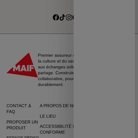
Je souhaite recevoir les informations de la programmation
culturelle du MSC
Je souhaite recevoir les alertes des ventes découvertes du
Suivre sur Facebook
Suivre sur TikTok
Suivre sur Instagram
Suivre sur Youtube
Suivre sur Linkedin
MSC
Premier assureur du monde de l’éducation, de
la culture et du secteur associatif, La MAIF croit
aux échanges solidaires, à l’entraide et au
partage. Construisons une société plus
collaborative, pour vivre ensemble…
durablement.
CONTACT &
A PROPOS DE NOUS
CGU
FAQ
LE LIEU
DONNÉES
PROPOSER UN
PERSONNELLES
ACCESSIBILITÉ NON
PRODUIT
CONFORME
CGV
ESPACE PERSO