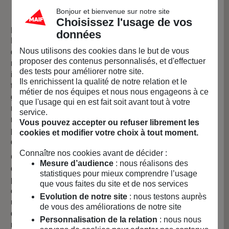
Bonjour et bienvenue sur notre site
Choisissez l'usage de vos
Le plastique : une véritable problématique ...
données
Le plastique est une invention révolutionnaire. Le genre
Nous utilisons des cookies dans le but de vous
d’invention qui arrive tous les 100 ans et qui change le
proposer des contenus personnalisés, et d'effectuer
monde, comme la machine à vapeur, l’automobile ou
des tests pour améliorer notre site.
internet. Il a toutes les qualités du monde: léger,
Ils enrichissent la qualité de notre relation et le
transparent, pas cher, facile à produire, … Mais sa plus
métier de nos équipes et nous nous engageons à ce
grande qualité est aussi – comme pour beaucoup d’entre
que l'usage qui en est fait soit avant tout à votre
nous d’ailleurs – son plus grand défaut : il est très
service.
résistant. Tellement résistant qu’il lui faut des années
Vous pouvez accepter ou refuser librement les
pour disparaître. Beaucoup d’années, des décennies,
cookies et modifier votre choix à tout moment.
des siècles !
Connaître nos cookies avant de décider :
Chaque année, nous produisons plus de 5’000 milliards
Mesure d’audience
: nous réalisons des
de sacs en plastique et 485 milliards de bouteilles en
statistiques pour mieux comprendre l’usage
plastique (??). Depuis que vous avez commencé à lire
que vous faites du site et de nos services
cette note, ça en fait déjà plusieurs millions… Il y a même
Evolution de notre site
: nous testons auprès
un continent de plastique qui est devenu tellement gros
de vous des améliorations de notre site
que plus personne ne sait maintenant comment le
Personnalisation de la relation
: nous nous
ramasser.