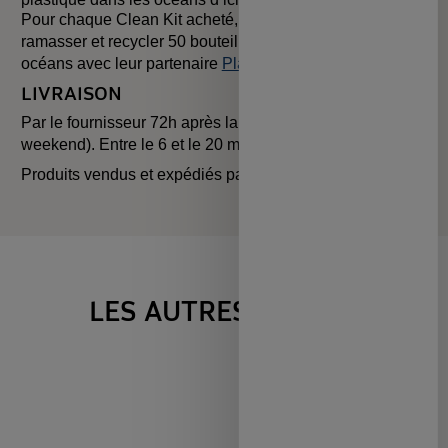
Pour chaque Clean Kit acheté,
Grean
s'engage à
ramasser et recycler 50 bouteilles en plastique des
océans avec leur partenaire
PlasticBank
.
LIVRAISON
Par le fournisseur 72h après la commande (hors
weekend). Entre le 6 et le 20 mars.
Produits vendus et expédiés par
Grean
LES AUTRES VENTES