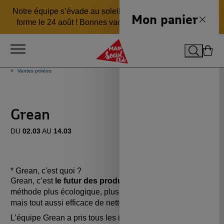
Aller
Aller
Aller
Notre équipe s’évade au soleil 🏖️ pour revenir en pleine
au
au
au
Mon panier
Fermer
forme le 24 août ! Bonnes vacances ☀️
En savoir plus
menu
contenu
pied
principal
de
Ouvrir le menu
page
Recherch
Mon 
MAIF Social Club
Ventes privées
Grean
DU
02.03
AU
14.03
* Grean, c'est quoi ?
Grean, c’est
le futur des produits ménagers
. Une
méthode plus écologique, plus économique, plus saine
mais tout aussi efficace de nettoyer votre maison.
L’équipe Grean a pris tous les ingrédients actifs d’un