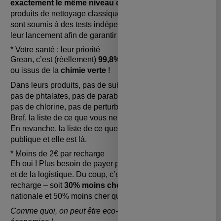
exactement le même niveau d’efficacité
que vos
produits de nettoyage classiques. Tous leurs produits
sont soumis à des tests indépendants par des tiers avant
leur lancement afin de garantir leur efficacité.
* Votre santé : leur priorité
Grean, c’est (réellement)
99,8% d’ingrédients naturels
ou issus de la
chimie verte
!
Dans leurs produits, pas de substances cancérigènes,
pas de phtalates, pas de parabènes, pas d’ammoniaque,
pas de chlorine, pas de perturbateurs endocriniens…
Bref, la liste de ce que vous ne trouverez pas est longue !
En revanche, la liste de ce que vous trouverez est
publique et elle est là.
* Moins de 2€ par recharge
Eh oui ! Plus besoin de payer pour de l’eau, du plastique
et de la logistique. Du coup, c’est moins de 2€ par
recharge – soit
30% moins cher
que la moyenne
nationale et 50% moins cher que les marques bio.
Comme quoi, on peut être eco-friendly ET faire des