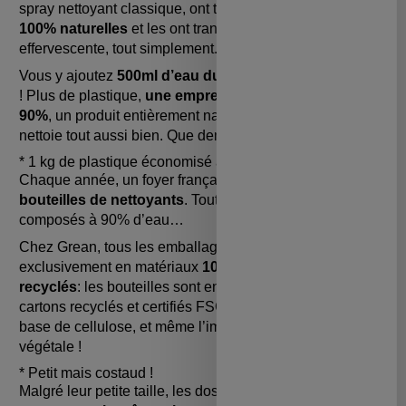
spray nettoyant classique, ont trouvé des alternatives
100% naturelles
et les ont transformés en poudre
effervescente, tout simplement.
Vous y ajoutez
500ml d’eau du robinet
et le tour est joué
! Plus de plastique,
une empreinte carbone réduite de
90%
, un produit entièrement naturel et sain mais qui
nettoie tout aussi bien. Que demander de plus ?
* 1 kg de plastique économisé à chaque commande
Chaque année, un foyer français moyen consomme
30
bouteilles de nettoyants
. Tout ça pour des produits
composés à 90% d’eau…
Chez Grean, tous les emballages sont produits
exclusivement en matériaux
100% écologiques et
recyclés
: les bouteilles sont en verre renforcé, les
cartons recyclés et certifiés FSC, les dosettes sont à
base de cellulose, et même l’impression se fait à encre
végétale !
* Petit mais costaud !
Malgré leur petite taille, les dosettes vous offrent